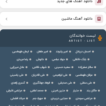
دانلود آهنگ های جدید
دانلود آهنگ ماشین
لیست خوانندگان
ARTIST - LIST
احسان دریادل
امیر رشوند
امیر ماهان
ایمان طهماسبی
بابک خانقلی
جواد عباسی
دانوش
رضا مریدی
سالار صفرزاده
سعید حسینی
شهاب فالجی
عادل میرزایی
عرفان طهماسبی
علی ابراهیمی
علی قادریان
علی یاسینی
علی سفلی
علی صدیقی
فرهاد جهانگیری
کسری زاهدی
ماکان بند
متیار
متین امینی
محمد لطفی
مرتضی اشرفی
مرتضی سرمدی
مجتبی دربیدی
مهراد جم
میلاد افضلی