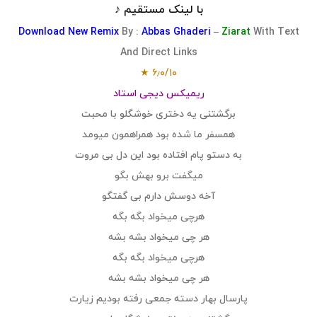
با لینک مستقیم ♪
Download
New R
emix
By :
Abbas Ghaderi –
Ziarat
With Text
And Direct Links
۶٫۰/۱۰ ★
ریمیکس دیجی استاد
برگشتنی یه دختری خوشگلو با محبت
همسفر ما شده بود همراهمون میومد
به دستو پام افتاده بود این دل بی مروت
میگفت برو بهش بگو
آخه دوسش دارم بی گفتگو
هرچی میخواد بگه بگه
هر چی میخواد بشه بشه
هرچی میخواد بگه بگه
هر چی میخواد بشه بشه
پارسال بهار دسته جمعی رفته بودیم زیارت