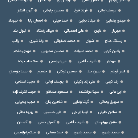
ناصر پورکرم
ناصر زینعلی
نوید زردی
یاسان
یوسف جمالی
یوسف زمانی
فرزاد فرخ
محسن چاوشی
آرون افشار
مهدی یغمایی
میلاد بابایی
احمد فیلی
احسان پایا
نیوداد
مهریار
دایان
علی احمدیانی
میلاد راستاد
ایوان بند
رستاک حلاج
اشوان
محمد اصفهانی
رضا شیری
راغب
رامین کرمی
محمد علیزاده
محسن محبوبی
مهدی مقدم
مهدیار
شهاب فالجی
علی لهراسبی
عماد طالب زاده
امیر فرجام
سون بند
حسین توکلی
حامیم
سینا پارسیان
رضا کرمی
علی زند وکیلی
یوسف زمانی
مجید اصلاحی
ابی عالی
سینا درخشنده
مسعود صادقلو
حجت اشرف زاده
سهیل رحمانی
گرشا رضایی
شاهین بنان
مجید یحیایی
سامان جلیلی
ایلیا ای جی
علی حسینی
روزبه بمانی
ماهان بهرام خان
شهاب فالجی
کامران تفتی
کیسان
مجید رضوی
مجید رضوی
احمد صفایی
میثم ابراهیمی