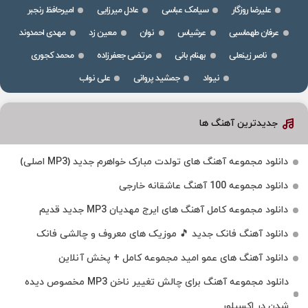
علیرضا روزگار
سیامک عباسی
عادل میرزایی
امیرحافظ رنجبر
عرفان طهماسبی
عرشیاس
نوان
معین زد
مهدی احمدوند
ناصر زینعلی
بهنام بانی
مرتضی جعفرزاده
محمد کجوری
نیواد
جمشید پروانی
علی نواب
جدیدترین آهنگ ها
دانلود مجموعه آهنگ های تولدت مبارک خواهرم جدید (MP3 اصلی)
دانلود مجموعه 100 آهنگ عاشقانه خارجی
دانلود مجموعه کامل آهنگ های ایرج مهدیان MP3 جدید قدیم
دانلود آهنگ فانک جدید 🎵 موزیک‌ های معروف و چالشی فانک
دانلود آهنگ های عمو امید مجموعه کامل + پخش آنلاین
دانلود مجموعه آهنگ برای چالش تغییر ناخن MP3 مخصوص دیده
شدن در اکسپلور