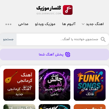
اهنگ جدید
آلبوم ها
موزیک ویدئو
مداحی
جستجو
پخش آهنگ شما
آهنگ های
چالش تغییر
آهنگ کرمانجی
فانک
ناخن
جدید