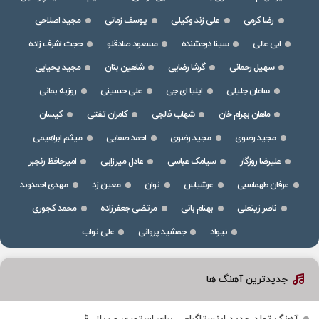
رضا کرمی
علی زند وکیلی
یوسف زمانی
مجید اصلاحی
ابی عالی
سینا درخشنده
مسعود صادقلو
حجت اشرف زاده
سهیل رحمانی
گرشا رضایی
شاهین بنان
مجید یحیایی
سامان جلیلی
ایلیا ای جی
علی حسینی
روزبه بمانی
ماهان بهرام خان
شهاب فالجی
کامران تفتی
کیسان
مجید رضوی
مجید رضوی
احمد صفایی
میثم ابراهیمی
علیرضا روزگار
سیامک عباسی
عادل میرزایی
امیرحافظ رنجبر
عرفان طهماسبی
عرشیاس
نوان
معین زد
مهدی احمدوند
ناصر زینعلی
بهنام بانی
مرتضی جعفرزاده
محمد کجوری
نیواد
جمشید پروانی
علی نواب
جدیدترین آهنگ ها