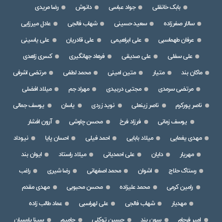
بابک خانقلی
جواد عباسی
دانوش
رضا مریدی
سالار صفرزاده
سعید حسینی
شهاب فالجی
عادل میرزایی
عرفان طهماسبی
علی ابراهیمی
علی قادریان
علی یاسینی
علی سفلی
علی صدیقی
فرهاد جهانگیری
کسری زاهدی
ماکان بند
متیار
متین امینی
محمد لطفی
مرتضی اشرفی
مرتضی سرمدی
مجتبی دربیدی
مهراد جم
میلاد افضلی
ناصر پورکرم
ناصر زینعلی
نوید زردی
یاسان
یوسف جمالی
یوسف زمانی
فرزاد فرخ
محسن چاوشی
آرون افشار
مهدی یغمایی
میلاد بابایی
احمد فیلی
احسان پایا
نیوداد
مهریار
دایان
علی احمدیانی
میلاد راستاد
ایوان بند
رستاک حلاج
اشوان
محمد اصفهانی
رضا شیری
راغب
رامین کرمی
محمد علیزاده
محسن محبوبی
مهدی مقدم
مهدیار
شهاب فالجی
علی لهراسبی
عماد طالب زاده
امیر فرجام
سون بند
حسین توکلی
حامیم
سینا پارسیان