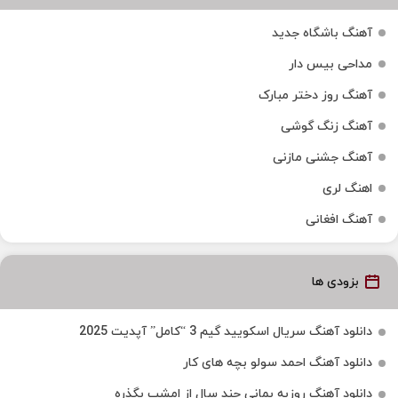
آهنگ باشگاه جدید
مداحی بیس دار
آهنگ روز دختر مبارک
آهنگ زنگ گوشی
آهنگ جشنی مازنی
اهنگ لری
آهنگ افغانی
بزودی ها
دانلود آهنگ سریال اسکویید گیم 3 “کامل” آپدیت 2025
دانلود آهنگ احمد سولو بچه های کار
دانلود آهنگ روزبه بمانی چند سال از امشب بگذره