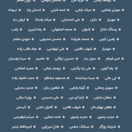
یوسف زمانی
فرزاد فرخ
محسن چاوشی
آرون افشار
مهدی یغمایی
میلاد بابایی
احمد فیلی
احسان پایا
نیوداد
مهریار
دایان
علی احمدیانی
میلاد راستاد
ایوان بند
رستاک حلاج
اشوان
محمد اصفهانی
رضا شیری
راغب
رامین کرمی
محمد علیزاده
محسن محبوبی
مهدی مقدم
مهدیار
شهاب فالجی
علی لهراسبی
عماد طالب زاده
امیر فرجام
سون بند
حسین توکلی
حامیم
سینا پارسیان
رضا کرمی
علی زند وکیلی
یوسف زمانی
مجید اصلاحی
ابی عالی
سینا درخشنده
مسعود صادقلو
حجت اشرف زاده
سهیل رحمانی
گرشا رضایی
شاهین بنان
مجید یحیایی
سامان جلیلی
ایلیا ای جی
علی حسینی
روزبه بمانی
ماهان بهرام خان
شهاب فالجی
کامران تفتی
کیسان
مجید رضوی
مجید رضوی
احمد صفایی
میثم ابراهیمی
علیرضا روزگار
سیامک عباسی
عادل میرزایی
امیرحافظ رنجبر