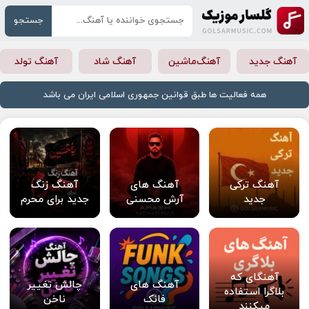
جستجو
آهنگ جدید
آهنگ‌ماشین
آهنگ شاد
آهنگ تولد
همه فعالیت ها طبق قوانین جمهوری اسلامی ایران می باشد
آهنگ ترکی
آهنگ های
آهنگ زنگ
جدید
آرش محسنی
جدید برای محرم
آهنگای که
آهنگ های
چالش تغییر
بلاگرا استفاده
فانک
ناخن
میکنند