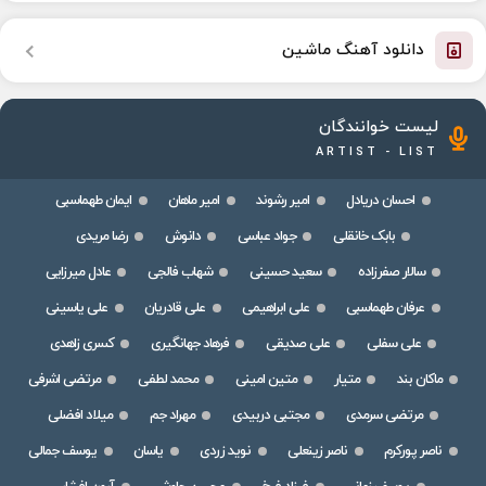
دانلود آهنگ ماشین
لیست خوانندگان
ARTIST - LIST
احسان دریادل
امیر رشوند
امیر ماهان
ایمان طهماسبی
بابک خانقلی
جواد عباسی
دانوش
رضا مریدی
سالار صفرزاده
سعید حسینی
شهاب فالجی
عادل میرزایی
عرفان طهماسبی
علی ابراهیمی
علی قادریان
علی یاسینی
علی سفلی
علی صدیقی
فرهاد جهانگیری
کسری زاهدی
ماکان بند
متیار
متین امینی
محمد لطفی
مرتضی اشرفی
مرتضی سرمدی
مجتبی دربیدی
مهراد جم
میلاد افضلی
ناصر پورکرم
ناصر زینعلی
نوید زردی
یاسان
یوسف جمالی