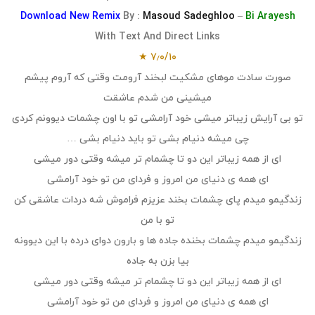
Download
New R
emix
By :
Masoud Sadeghloo
–
Bi Arayesh
With Text And Direct Links
۷٫۰/۱۰ ★
صورت سادت موهای مشکیت لبخند آرومت وقتی که آروم پیشم
میشینی من شدم عاشقت
تو بی آرایش زیباتر میشی خود آرامشی تو با اون چشمات دیوونم کردی
چی میشه دنیام بشی تو باید دنیام بشی …
ای از همه زیباتر این دو تا چشمام تر میشه وقتی دور میشی
ای همه ی دنیای من امروز و فردای من تو خود آرامشی
زندگیمو میدم پای چشمات بخند عزیزم فراموش شه دردات عاشقی کن
تو با من
زندگیمو میدم چشمات بخنده جاده ها و بارون دوای درده با این دیوونه
بیا بزن به جاده
ای از همه زیباتر این دو تا چشمام تر میشه وقتی دور میشی
ای همه ی دنیای من امروز و فردای من تو خود آرامشی