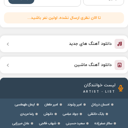
تا الان نظری ارسال نشده، اولین نفر باشید...
دانلود آهنگ های جدید
دانلود آهنگ ماشین
لیست خوانندگان
ARTIST - LIST
احسان دریادل
امیر رشوند
امیر ماهان
ایمان طهماسبی
بابک خانقلی
جواد عباسی
دانوش
رضا مریدی
سالار صفرزاده
سعید حسینی
شهاب فالجی
عادل میرزایی