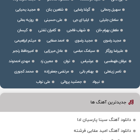
سهیل رحمانی
گرشا رضایی
شاهین بنان
مجید یحیایی
سامان جلیلی
ایلیا ای جی
علی حسینی
روزبه بمانی
ماهان بهرام خان
شهاب فالجی
کامران تفتی
کیسان
مجید رضوی
مجید رضوی
احمد صفایی
میثم ابراهیمی
علیرضا روزگار
سیامک عباسی
عادل میرزایی
امیرحافظ رنجبر
عرفان طهماسبی
عرشیاس
نوان
معین زد
مهدی احمدوند
ناصر زینعلی
بهنام بانی
مرتضی جعفرزاده
محمد کجوری
نیواد
جمشید پروانی
علی نواب
جدیدترین آهنگ ها
دانلود آهنگ سینا پارسیان ادا
دانلود آهنگ امید عقابی فرشته