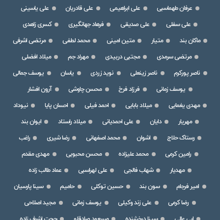
عرفان طهماسبی
علی ابراهیمی
علی قادریان
علی یاسینی
علی سفلی
علی صدیقی
فرهاد جهانگیری
کسری زاهدی
ماکان بند
متیار
متین امینی
محمد لطفی
مرتضی اشرفی
مرتضی سرمدی
مجتبی دربیدی
مهراد جم
میلاد افضلی
ناصر پورکرم
ناصر زینعلی
نوید زردی
یاسان
یوسف جمالی
یوسف زمانی
فرزاد فرخ
محسن چاوشی
آرون افشار
مهدی یغمایی
میلاد بابایی
احمد فیلی
احسان پایا
نیوداد
مهریار
دایان
علی احمدیانی
میلاد راستاد
ایوان بند
رستاک حلاج
اشوان
محمد اصفهانی
رضا شیری
راغب
رامین کرمی
محمد علیزاده
محسن محبوبی
مهدی مقدم
مهدیار
شهاب فالجی
علی لهراسبی
عماد طالب زاده
امیر فرجام
سون بند
حسین توکلی
حامیم
سینا پارسیان
رضا کرمی
علی زند وکیلی
یوسف زمانی
مجید اصلاحی
ابی عالی
سینا درخشنده
مسعود صادقلو
حجت اشرف زاده