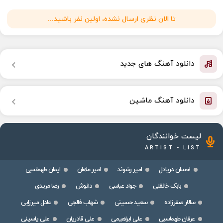
تا الان نظری ارسال نشده، اولین نفر باشید...
دانلود آهنگ های جدید
دانلود آهنگ ماشین
لیست خوانندگان
ARTIST - LIST
احسان دریادل
امیر رشوند
امیر ماهان
ایمان طهماسبی
بابک خانقلی
جواد عباسی
دانوش
رضا مریدی
سالار صفرزاده
سعید حسینی
شهاب فالجی
عادل میرزایی
عرفان طهماسبی
علی ابراهیمی
علی قادریان
علی یاسینی