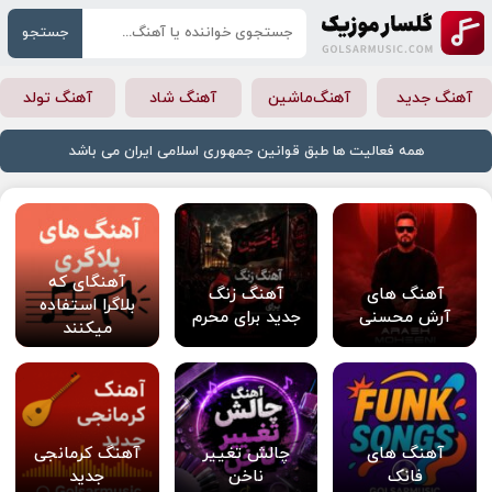
جستجو
آهنگ جدید
آهنگ‌ماشین
آهنگ شاد
آهنگ تولد
همه فعالیت ها طبق قوانین جمهوری اسلامی ایران می باشد
آهنگای که
آهنگ های
آهنگ زنگ
بلاگرا استفاده
آرش محسنی
جدید برای محرم
میکنند
آهنگ های
چالش تغییر
آهنگ کرمانجی
فانک
ناخن
جدید