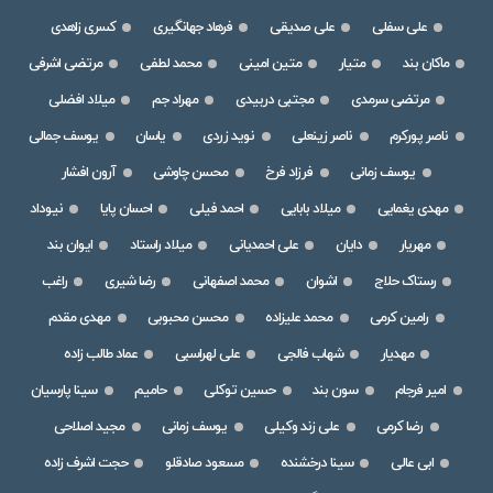
علی سفلی
علی صدیقی
فرهاد جهانگیری
کسری زاهدی
ماکان بند
متیار
متین امینی
محمد لطفی
مرتضی اشرفی
مرتضی سرمدی
مجتبی دربیدی
مهراد جم
میلاد افضلی
ناصر پورکرم
ناصر زینعلی
نوید زردی
یاسان
یوسف جمالی
یوسف زمانی
فرزاد فرخ
محسن چاوشی
آرون افشار
مهدی یغمایی
میلاد بابایی
احمد فیلی
احسان پایا
نیوداد
مهریار
دایان
علی احمدیانی
میلاد راستاد
ایوان بند
رستاک حلاج
اشوان
محمد اصفهانی
رضا شیری
راغب
رامین کرمی
محمد علیزاده
محسن محبوبی
مهدی مقدم
مهدیار
شهاب فالجی
علی لهراسبی
عماد طالب زاده
امیر فرجام
سون بند
حسین توکلی
حامیم
سینا پارسیان
رضا کرمی
علی زند وکیلی
یوسف زمانی
مجید اصلاحی
ابی عالی
سینا درخشنده
مسعود صادقلو
حجت اشرف زاده