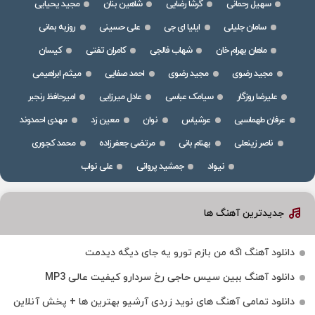
سهیل رحمانی
گرشا رضایی
شاهین بنان
مجید یحیایی
سامان جلیلی
ایلیا ای جی
علی حسینی
روزبه بمانی
ماهان بهرام خان
شهاب فالجی
کامران تفتی
کیسان
مجید رضوی
مجید رضوی
احمد صفایی
میثم ابراهیمی
علیرضا روزگار
سیامک عباسی
عادل میرزایی
امیرحافظ رنجبر
عرفان طهماسبی
عرشیاس
نوان
معین زد
مهدی احمدوند
ناصر زینعلی
بهنام بانی
مرتضی جعفرزاده
محمد کجوری
نیواد
جمشید پروانی
علی نواب
جدیدترین آهنگ ها
دانلود آهنگ اگه من بازم تورو یه جای دیگه دیدمت
دانلود آهنگ ببین سیس حاجی رخ سردارو کیفیت عالی MP3
دانلود تمامی آهنگ های نوید زردی آرشیو بهترین ها + پخش آنلاین