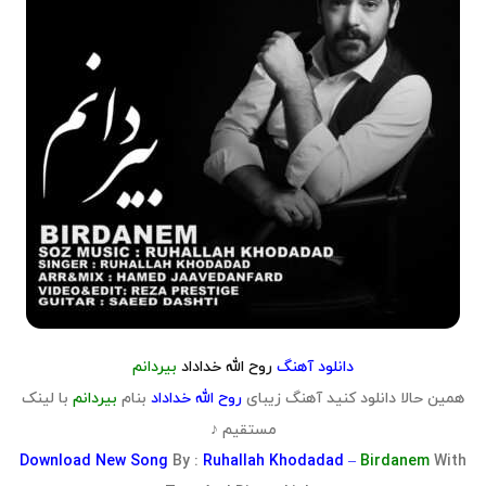
دانلود آهنگ
روح الله خداداد
بیردانم
همین حالا دانلود کنید آهنگ زیبای
روح الله خداداد
بنام
بیردانم
با لینک
مستقیم ♪
Download
New Song
By :
Ruhallah Khodadad –
Birdanem
With