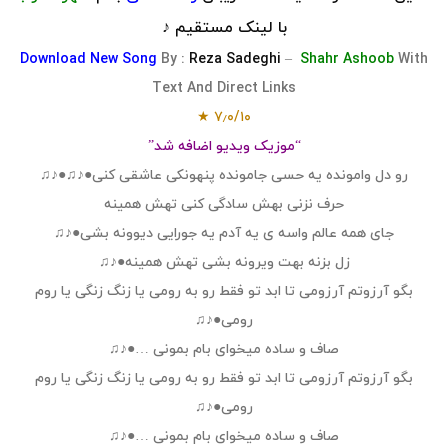
با لینک مستقیم ♪
Download
New Song
By :
Reza Sadeghi
–
Shahr Ashoob
With
Text And Direct Links
۷٫۰/۱۰ ★
“موزیک ویدیو اضافه شد”
رو دل وامونده یه حسی جامونده پنهونکی عاشقی کنی●♪♫●♪♫
حرف نزنی بهش سادگی کنی تهش همینه
جای همه عالم واسه ی یه آدم یه جورایی دیوونه بشی●♪♫
زل بزنه بهت ویرونه بشی تهش همینه●♪♫
بگو آرزوتم آرزومی تا ابد تو فقط رو به رومی یا زنگ زنگی یا روم
رومی●♪♫
صاف و ساده میخوای بام بمونی …●♪♫
بگو آرزوتم آرزومی تا ابد تو فقط رو به رومی یا زنگ زنگی یا روم
رومی●♪♫
صاف و ساده میخوای بام بمونی …●♪♫