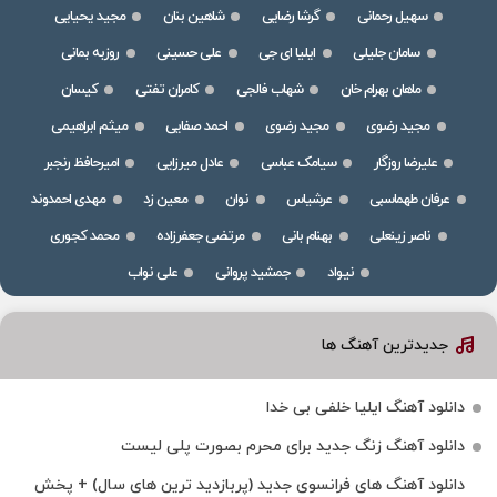
سهیل رحمانی
گرشا رضایی
شاهین بنان
مجید یحیایی
سامان جلیلی
ایلیا ای جی
علی حسینی
روزبه بمانی
ماهان بهرام خان
شهاب فالجی
کامران تفتی
کیسان
مجید رضوی
مجید رضوی
احمد صفایی
میثم ابراهیمی
علیرضا روزگار
سیامک عباسی
عادل میرزایی
امیرحافظ رنجبر
عرفان طهماسبی
عرشیاس
نوان
معین زد
مهدی احمدوند
ناصر زینعلی
بهنام بانی
مرتضی جعفرزاده
محمد کجوری
نیواد
جمشید پروانی
علی نواب
جدیدترین آهنگ ها
دانلود آهنگ ایلیا خلفی بی خدا
دانلود آهنگ زنگ جدید برای محرم بصورت پلی لیست
دانلود آهنگ های فرانسوی جدید (پربازدید ترین های سال) + پخش