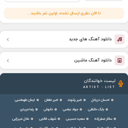
تا الان نظری ارسال نشده، اولین نفر باشید...
دانلود آهنگ های جدید
دانلود آهنگ ماشین
لیست خوانندگان
ARTIST - LIST
احسان دریادل
امیر رشوند
امیر ماهان
ایمان طهماسبی
بابک خانقلی
جواد عباسی
دانوش
رضا مریدی
سالار صفرزاده
سعید حسینی
شهاب فالجی
عادل میرزایی