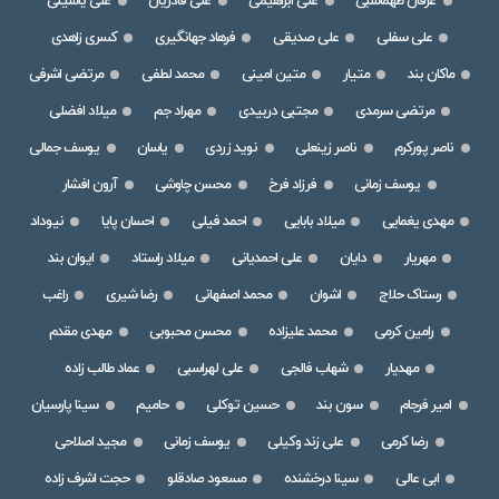
عرفان طهماسبی
علی ابراهیمی
علی قادریان
علی یاسینی
علی سفلی
علی صدیقی
فرهاد جهانگیری
کسری زاهدی
ماکان بند
متیار
متین امینی
محمد لطفی
مرتضی اشرفی
مرتضی سرمدی
مجتبی دربیدی
مهراد جم
میلاد افضلی
ناصر پورکرم
ناصر زینعلی
نوید زردی
یاسان
یوسف جمالی
یوسف زمانی
فرزاد فرخ
محسن چاوشی
آرون افشار
مهدی یغمایی
میلاد بابایی
احمد فیلی
احسان پایا
نیوداد
مهریار
دایان
علی احمدیانی
میلاد راستاد
ایوان بند
رستاک حلاج
اشوان
محمد اصفهانی
رضا شیری
راغب
رامین کرمی
محمد علیزاده
محسن محبوبی
مهدی مقدم
مهدیار
شهاب فالجی
علی لهراسبی
عماد طالب زاده
امیر فرجام
سون بند
حسین توکلی
حامیم
سینا پارسیان
رضا کرمی
علی زند وکیلی
یوسف زمانی
مجید اصلاحی
ابی عالی
سینا درخشنده
مسعود صادقلو
حجت اشرف زاده