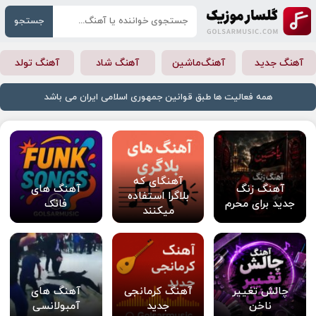
جستجو
آهنگ جدید
آهنگ‌ماشین
آهنگ شاد
آهنگ تولد
همه فعالیت ها طبق قوانین جمهوری اسلامی ایران می باشد
آهنگای که
آهنگ زنگ
آهنگ های
بلاگرا استفاده
جدید برای محرم
فانک
میکنند
چالش تغییر
آهنگ کرمانجی
آهنگ های
ناخن
جدید
آمبولانسی