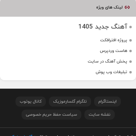
لینک های ویژه
آهنگ جدید 1405
پروژه افترافکت
هاست وردپرس
پخش آهنگ در سایت
تبلیغات وب پوش
اینستاگرام
تلگرام گلسارموزیک
کانال یوتوب
نقشه سایت
سیاست حفظ حریم خصوصی