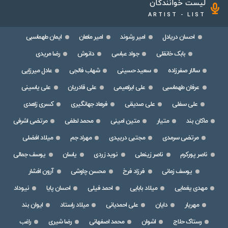
لیست خوانندگان
ARTIST - LIST
احسان دریادل
امیر رشوند
امیر ماهان
ایمان طهماسبی
بابک خانقلی
جواد عباسی
دانوش
رضا مریدی
سالار صفرزاده
سعید حسینی
شهاب فالجی
عادل میرزایی
عرفان طهماسبی
علی ابراهیمی
علی قادریان
علی یاسینی
علی سفلی
علی صدیقی
فرهاد جهانگیری
کسری زاهدی
ماکان بند
متیار
متین امینی
محمد لطفی
مرتضی اشرفی
مرتضی سرمدی
مجتبی دربیدی
مهراد جم
میلاد افضلی
ناصر پورکرم
ناصر زینعلی
نوید زردی
یاسان
یوسف جمالی
یوسف زمانی
فرزاد فرخ
محسن چاوشی
آرون افشار
مهدی یغمایی
میلاد بابایی
احمد فیلی
احسان پایا
نیوداد
مهریار
دایان
علی احمدیانی
میلاد راستاد
ایوان بند
رستاک حلاج
اشوان
محمد اصفهانی
رضا شیری
راغب