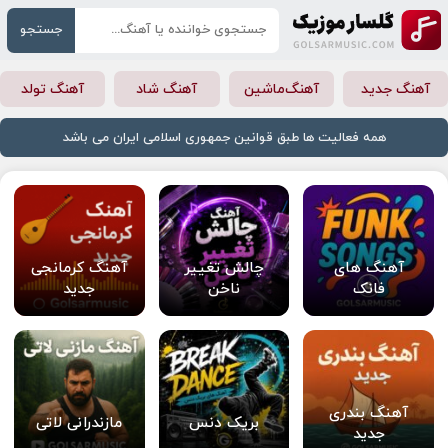
جستجو
آهنگ جدید
آهنگ‌ماشین
آهنگ شاد
آهنگ تولد
همه فعالیت ها طبق قوانین جمهوری اسلامی ایران می باشد
آهنگ های
چالش تغییر
آهنگ کرمانجی
فانک
ناخن
جدید
آهنگ بندری
بریک دنس
مازندرانی لاتی
جدید