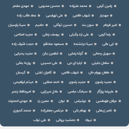
رامین کرمی
محمد علیزاده
محسن محبوبی
مهدی مقدم
مهدیار
شهاب فالجی
علی لهراسبی
عماد طالب زاده
امیر فرجام
سون بند
حسین توکلی
حامیم
سینا پارسیان
رضا کرمی
علی زند وکیلی
یوسف زمانی
مجید اصلاحی
ابی عالی
سینا درخشنده
مسعود صادقلو
حجت اشرف زاده
سهیل رحمانی
گرشا رضایی
شاهین بنان
مجید یحیایی
سامان جلیلی
ایلیا ای جی
علی حسینی
روزبه بمانی
ماهان بهرام خان
شهاب فالجی
کامران تفتی
کیسان
مجید رضوی
مجید رضوی
احمد صفایی
میثم ابراهیمی
علیرضا روزگار
سیامک عباسی
عادل میرزایی
امیرحافظ رنجبر
عرفان طهماسبی
عرشیاس
نوان
معین زد
مهدی احمدوند
ناصر زینعلی
بهنام بانی
مرتضی جعفرزاده
محمد کجوری
نیواد
جمشید پروانی
علی نواب