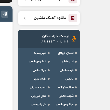
دانلود آهنگ ماشین
لیست خوانندگان
ARTIST - LIST
احسان دریادل
امیر رشوند
امیر ماهان
ایمان طهماسبی
بابک خانقلی
جواد عباسی
دانوش
رضا مریدی
سالار صفرزاده
سعید حسینی
شهاب فالجی
عادل میرزایی
عرفان طهماسبی
علی ابراهیمی