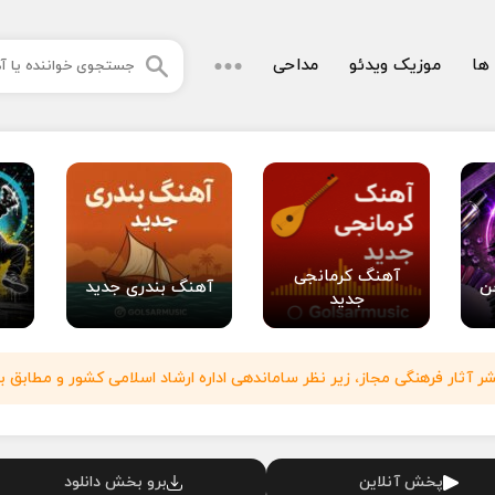
 ها
موزیک ویدئو
مداحی
آهنگ کرمانجی
ن
آهنگ بندری جدید
جدید
آثار فرهنگی مجاز، زیر نظر ساماندهی اداره ارشاد اسلامی کشور و مطابق با
پخش آنلاین
برو بخش دانلود