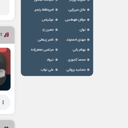
عادل میرزایی
امیرحافظ رنجبر
عرفان طهماسبی
عرشیاس
نوان
معین زد
آ
مهدی احمدوند
ناصر زینعلی
بهنام بانی
مرتضی جعفرزاده
محمد کجوری
نیواد
جمشید پروانی
علی نواب