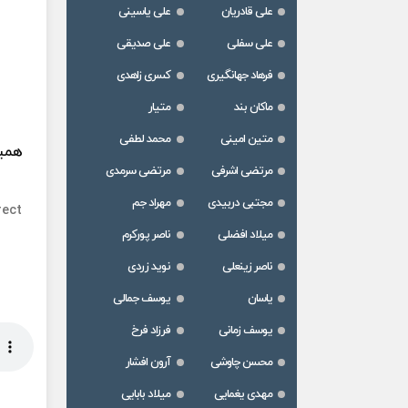
علی قادریان
علی یاسینی
علی سفلی
علی صدیقی
فرهاد جهانگیری
کسری زاهدی
ماکان بند
متیار
متین امینی
محمد لطفی
همین
مرتضی اشرفی
مرتضی سرمدی
مجتبی دربیدی
مهراد جم
rect
میلاد افضلی
ناصر پورکرم
ناصر زینعلی
نوید زردی
یاسان
یوسف جمالی
یوسف زمانی
فرزاد فرخ
محسن چاوشی
آرون افشار
مهدی یغمایی
میلاد بابایی