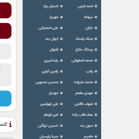
احمد فیلی
احسان پایا
نیوداد
مهریار
دایان
علی احمدیانی
میلاد راستاد
ایوان بند
رستاک حلاج
اشوان
محمد اصفهانی
رضا شیری
راغب
رامین کرمی
محمد علیزاده
محسن محبوبی
مهدی مقدم
مهدیار
شهاب فالجی
علی لهراسبی
عماد طالب زاده
امیر فرجام
گلس
سون بند
حسین توکلی
حامیم
سینا پارسیان