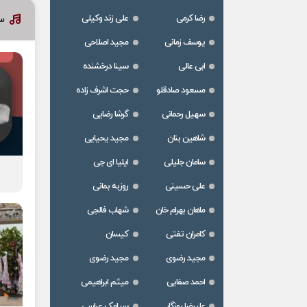
رضا کرمی
علی زند وکیلی
س
یوسف زمانی
مجید اصلاحی
ابی عالی
سینا درخشنده
مسعود صادقلو
حجت اشرف زاده
سهیل رحمانی
گرشا رضایی
شاهین بنان
مجید یحیایی
سامان جلیلی
ایلیا ای جی
علی حسینی
روزبه بمانی
ماهان بهرام خان
شهاب فالجی
کامران تفتی
کیسان
مجید رضوی
مجید رضوی
احمد صفایی
میثم ابراهیمی
علیرضا روزگار
سیامک عباسی