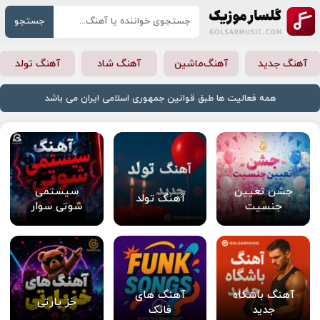
جستجو
آهنگ جدید
آهنگ‌ماشین
آهنگ شاد
آهنگ تولد
همه فعالیت ها طبق قوانین جمهوری اسلامی ایران می باشد
جشن تعیین
سیستمی
آهنگ تولد
جنسیت
شوتی سوار
آهنگ باشگاه
آهنگ های
خز پارتی
جدید
فانک