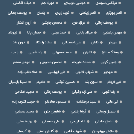
مرتضی سرمدی
مجتبی دربیدی
مهراد جم
میلاد افضلی
ناصر پورکرم
ناصر زینعلی
نوید زردی
یاسان
یوسف جمالی
یوسف زمانی
فرزاد فرخ
محسن چاوشی
آرون افشار
مهدی یغمایی
میلاد بابایی
احمد فیلی
احسان پایا
نیوداد
مهریار
دایان
علی احمدیانی
میلاد راستاد
ایوان بند
رستاک حلاج
اشوان
محمد اصفهانی
رضا شیری
راغب
رامین کرمی
محمد علیزاده
محسن محبوبی
مهدی مقدم
مهدیار
شهاب فالجی
علی لهراسبی
عماد طالب زاده
امیر فرجام
سون بند
حسین توکلی
حامیم
سینا پارسیان
رضا کرمی
علی زند وکیلی
یوسف زمانی
مجید اصلاحی
ابی عالی
سینا درخشنده
مسعود صادقلو
حجت اشرف زاده
سهیل رحمانی
گرشا رضایی
شاهین بنان
مجید یحیایی
سامان جلیلی
ایلیا ای جی
علی حسینی
روزبه بمانی
ماهان بهرام خان
شهاب فالجی
کامران تفتی
کیسان