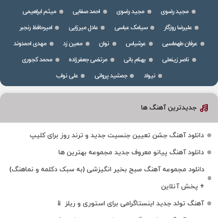
مجید رضوی
مجید رضوی
احمد صفایی
میثم ابراهیمی
علیرضا روزگار
سیامک عباسی
عادل میرزایی
امیرحافظ رنجبر
عرفان طهماسبی
عرشیاس
نوان
معین زد
مهدی احمدوند
ناصر زینعلی
بهنام بانی
مرتضی جعفرزاده
محمد کجوری
نیواد
جمشید پروانی
علی نواب
جدیدترین آهنگ ها
دانلود آهنگ جشن تعیین جنسیت جدید و ترند روز برای کلیپ
دانلود آهنگ پیانو معروف جدید مجموعه بهترین ها
دانلود مجموعه آهنگ صبح بخیر انگیزشی (به سبک دکلمه و نماهنگ)
+ پخش آنلاین
آهنگ تولد جدید اینستاگرامی برای استوری و ریلز 📱