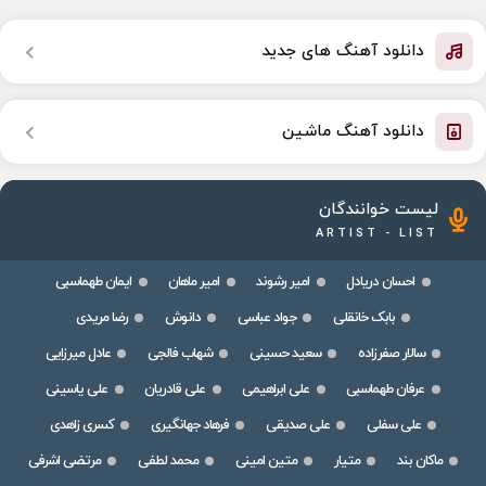
دانلود آهنگ های جدید
دانلود آهنگ ماشین
لیست خوانندگان
ARTIST - LIST
احسان دریادل
امیر رشوند
امیر ماهان
ایمان طهماسبی
بابک خانقلی
جواد عباسی
دانوش
رضا مریدی
سالار صفرزاده
سعید حسینی
شهاب فالجی
عادل میرزایی
عرفان طهماسبی
علی ابراهیمی
علی قادریان
علی یاسینی
علی سفلی
علی صدیقی
فرهاد جهانگیری
کسری زاهدی
ماکان بند
متیار
متین امینی
محمد لطفی
مرتضی اشرفی