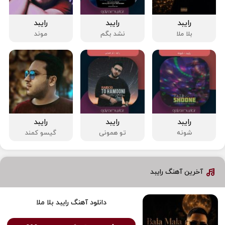
رایبد
رایبد
رایبد
بلا ملا
نشد بگم
موند
رایبد
رایبد
رایبد
شونه
تو همونی
گیسو کمند
آخرین آهنگ رایبد
دانلود آهنگ رایبد بلا ملا