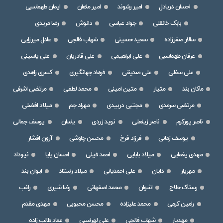
احسان دریادل
امیر رشوند
امیر ماهان
ایمان طهماسبی
بابک خانقلی
جواد عباسی
دانوش
رضا مریدی
سالار صفرزاده
سعید حسینی
شهاب فالجی
عادل میرزایی
عرفان طهماسبی
علی ابراهیمی
علی قادریان
علی یاسینی
علی سفلی
علی صدیقی
فرهاد جهانگیری
کسری زاهدی
ماکان بند
متیار
متین امینی
محمد لطفی
مرتضی اشرفی
مرتضی سرمدی
مجتبی دربیدی
مهراد جم
میلاد افضلی
ناصر پورکرم
ناصر زینعلی
نوید زردی
یاسان
یوسف جمالی
یوسف زمانی
فرزاد فرخ
محسن چاوشی
آرون افشار
مهدی یغمایی
میلاد بابایی
احمد فیلی
احسان پایا
نیوداد
مهریار
دایان
علی احمدیانی
میلاد راستاد
ایوان بند
رستاک حلاج
اشوان
محمد اصفهانی
رضا شیری
راغب
رامین کرمی
محمد علیزاده
محسن محبوبی
مهدی مقدم
مهدیار
شهاب فالجی
علی لهراسبی
عماد طالب زاده