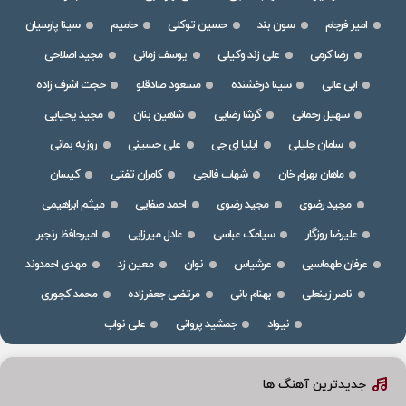
امیر فرجام
سون بند
حسین توکلی
حامیم
سینا پارسیان
رضا کرمی
علی زند وکیلی
یوسف زمانی
مجید اصلاحی
ابی عالی
سینا درخشنده
مسعود صادقلو
حجت اشرف زاده
سهیل رحمانی
گرشا رضایی
شاهین بنان
مجید یحیایی
سامان جلیلی
ایلیا ای جی
علی حسینی
روزبه بمانی
ماهان بهرام خان
شهاب فالجی
کامران تفتی
کیسان
مجید رضوی
مجید رضوی
احمد صفایی
میثم ابراهیمی
علیرضا روزگار
سیامک عباسی
عادل میرزایی
امیرحافظ رنجبر
عرفان طهماسبی
عرشیاس
نوان
معین زد
مهدی احمدوند
ناصر زینعلی
بهنام بانی
مرتضی جعفرزاده
محمد کجوری
نیواد
جمشید پروانی
علی نواب
جدیدترین آهنگ ها