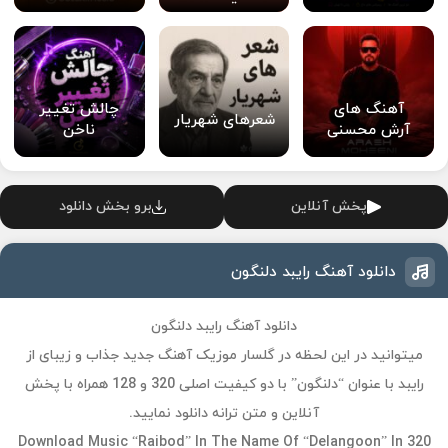
آهنگ های
چالش تغییر
شعرهای شهریار
آرش محسنی
ناخن
پخش آنلاین
برو بخش دانلود
دانلود آهنگ رایبد دلنگون
دانلود آهنگ رایبد دلنگون
میتوانید در این لحظه در گلسار موزیک آهنگ جدید جذاب و زیبای از
رایبد با عنوان “دلنگون” با دو کیفیت اصلی 320 و 128 همراه با پخش
آنلاین و متن ترانه دانلود نمایید.
Download Music “Raibod” In The Name Of “Delangoon” In 320