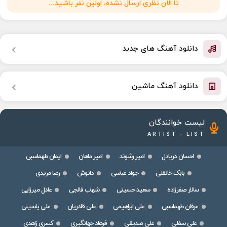
تا الان نظری ارسال نشده، اولین نفر باشید...
دانلود آهنگ های جدید
دانلود آهنگ ماشین
لیست خوانندگان
ARTIST - LIST
احسان دریادل
امیر رشوند
امیر ماهان
ایمان طهماسبی
بابک خانقلی
جواد عباسی
دانوش
رضا مریدی
سالار صفرزاده
سعید حسینی
شهاب فالجی
عادل میرزایی
عرفان طهماسبی
علی ابراهیمی
علی قادریان
علی یاسینی
علی سفلی
علی صدیقی
فرهاد جهانگیری
کسری زاهدی