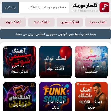
جستجو
آهنگ جدید
آهنگ‌ماشین
آهنگ شاد
آهنگ تولد
همه فعالیت ها طبق قوانین جمهوری اسلامی ایران می باشد
جشن تعیین
سیستمی
آهنگ تولد
جنسیت
شوتی سوار
آهنگ باشگاه
آهنگ های
خز پارتی
جدید
فانک