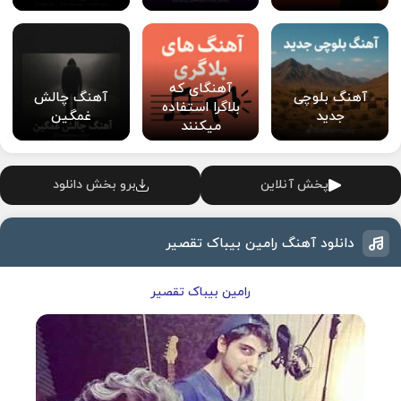
آهنگای که
آهنگ بلوچی
آهنگ چالش
بلاگرا استفاده
جدید
غمگین
میکنند
پخش آنلاین
برو بخش دانلود
دانلود آهنگ رامین بیباک تقصیر
رامین بیباک تقصیر