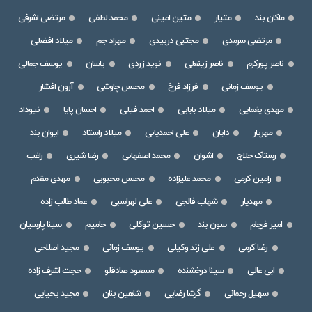
ماکان بند
متیار
متین امینی
محمد لطفی
مرتضی اشرفی
مرتضی سرمدی
مجتبی دربیدی
مهراد جم
میلاد افضلی
ناصر پورکرم
ناصر زینعلی
نوید زردی
یاسان
یوسف جمالی
یوسف زمانی
فرزاد فرخ
محسن چاوشی
آرون افشار
مهدی یغمایی
میلاد بابایی
احمد فیلی
احسان پایا
نیوداد
مهریار
دایان
علی احمدیانی
میلاد راستاد
ایوان بند
رستاک حلاج
اشوان
محمد اصفهانی
رضا شیری
راغب
رامین کرمی
محمد علیزاده
محسن محبوبی
مهدی مقدم
مهدیار
شهاب فالجی
علی لهراسبی
عماد طالب زاده
امیر فرجام
سون بند
حسین توکلی
حامیم
سینا پارسیان
رضا کرمی
علی زند وکیلی
یوسف زمانی
مجید اصلاحی
ابی عالی
سینا درخشنده
مسعود صادقلو
حجت اشرف زاده
سهیل رحمانی
گرشا رضایی
شاهین بنان
مجید یحیایی