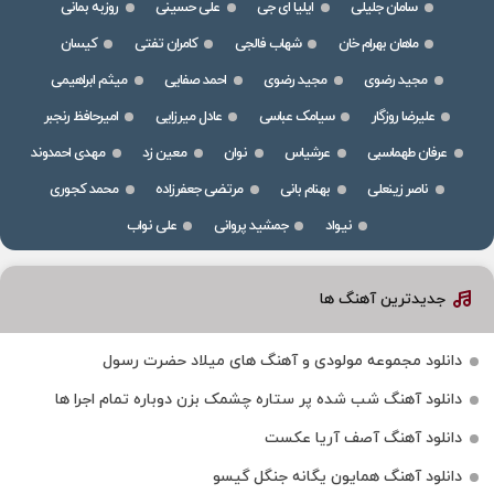
سامان جلیلی
ایلیا ای جی
علی حسینی
روزبه بمانی
ماهان بهرام خان
شهاب فالجی
کامران تفتی
کیسان
مجید رضوی
مجید رضوی
احمد صفایی
میثم ابراهیمی
علیرضا روزگار
سیامک عباسی
عادل میرزایی
امیرحافظ رنجبر
عرفان طهماسبی
عرشیاس
نوان
معین زد
مهدی احمدوند
ناصر زینعلی
بهنام بانی
مرتضی جعفرزاده
محمد کجوری
نیواد
جمشید پروانی
علی نواب
جدیدترین آهنگ ها
دانلود مجموعه مولودی و آهنگ های میلاد حضرت رسول
دانلود آهنگ شب شده پر ستاره چشمک بزن دوباره تمام اجرا ها
دانلود آهنگ آصف آریا عکست
دانلود آهنگ همایون یگانه جنگل گیسو