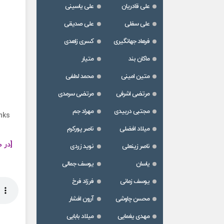
علی قادریان
علی یاسینی
علی سفلی
علی صدیقی
فرهاد جهانگیری
کسری زاهدی
ماکان بند
متیار
متین امینی
محمد لطفی
ه
مرتضی اشرفی
مرتضی سرمدی
مجتبی دربیدی
مهراد جم
nks
میلاد افضلی
ناصر پورکرم
[در ص
ناصر زینعلی
نوید زردی
یاسان
یوسف جمالی
یوسف زمانی
فرزاد فرخ
محسن چاوشی
آرون افشار
مهدی یغمایی
میلاد بابایی