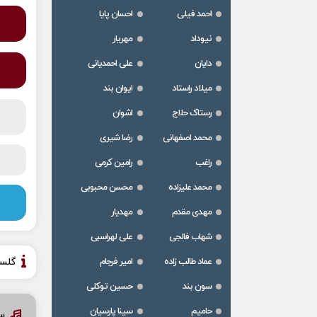
احمد فیلی
احسان پایا
نیوداد
مهریار
دایان
علی احمدیانی
میلاد راستاد
ایوان بند
رستاک حلاج
اشوان
محمد اصفهانی
رضا شیری
راغب
رامین کرمی
محمد علیزاده
محسن محبوبی
مهدی مقدم
مهدیار
شهاب فالجی
علی لهراسبی
عماد طالب زاده
امیر فرجام
گلس
سون بند
حسین توکلی
حامیم
سینا پارسیان
س