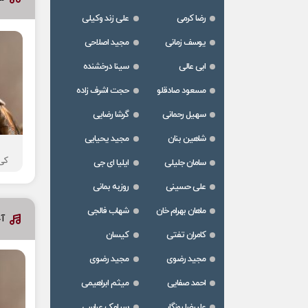
رضا کرمی
علی زند وکیلی
یوسف زمانی
مجید اصلاحی
ابی عالی
سینا درخشنده
مسعود صادقلو
حجت اشرف زاده
سهیل رحمانی
گرشا رضایی
شاهین بنان
مجید یحیایی
کی 
سامان جلیلی
ایلیا ای جی
علی حسینی
روزبه بمانی
ماهان بهرام خان
شهاب فالجی
آ
کامران تفتی
کیسان
مجید رضوی
مجید رضوی
احمد صفایی
میثم ابراهیمی
علیرضا روزگار
سیامک عباسی