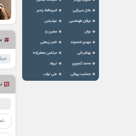
عادل میرزایی
امیرحافظ رنجبر
عرفان طهماسبی
عرشیاس
نوان
معین زد
ب
مهدی احمدوند
ناصر زینعلی
بهنام بانی
مرتضی جعفرزاده
دری
محمد کجوری
نیواد
جمشید پروانی
علی نواب
نظ