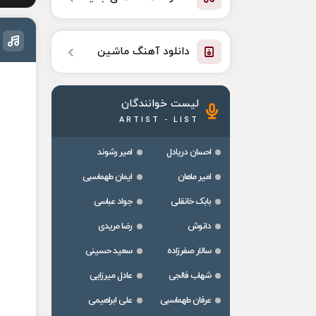
دانلود آهنگ ماشین
لیست خوانندگان
ARTIST - LIST
احسان دریادل
امیر رشوند
امیر ماهان
ایمان طهماسبی
بابک خانقلی
جواد عباسی
دانوش
رضا مریدی
سالار صفرزاده
سعید حسینی
شهاب فالجی
عادل میرزایی
عرفان طهماسبی
علی ابراهیمی