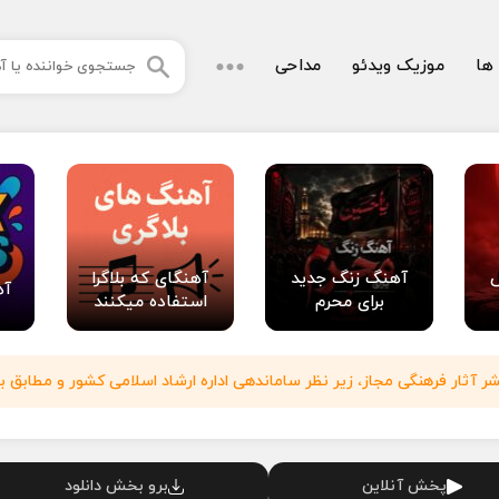
 ها
موزیک ویدئو
مداحی
آهنگ زنگ جدید
آهنگای که بلاگرا
آه
برای محرم
استفاده میکنند
آثار فرهنگی مجاز، زیر نظر ساماندهی اداره ارشاد اسلامی کشور و مطابق با
پخش آنلاین
برو بخش دانلود