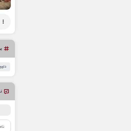
ب
داوو
نظ