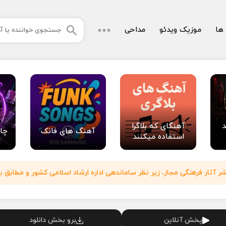
 ها
موزیک ویدئو
مداحی
د
آهنگای که بلاگرا
آهنگ های فانک
چا
استفاده میکنند
آثار فرهنگی مجاز، زیر نظر ساماندهی اداره ارشاد اسلامی کشور و مطابق با
پخش آنلاین
برو بخش دانلود