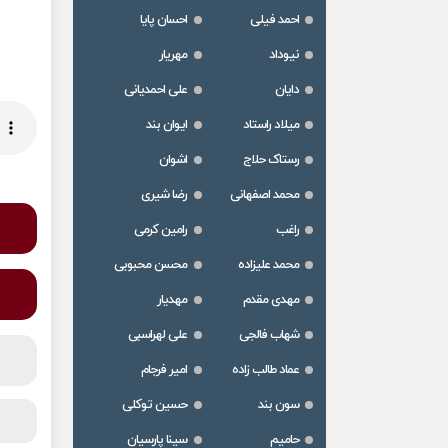
احمد فیلی
احسان پایا
نیوداد
مهریار
دایان
علی احمدیانی
میلاد راستاد
ایوان بند
رستاک حلاج
اشوان
محمد اصفهانی
رضا شیری
راغب
رامین کرمی
محمد علیزاده
محسن محبوبی
مهدی مقدم
مهدیار
شهاب فالجی
علی لهراسبی
عماد طالب زاده
امیر فرجام
سون بند
حسین توکلی
حامیم
سینا پارسیان