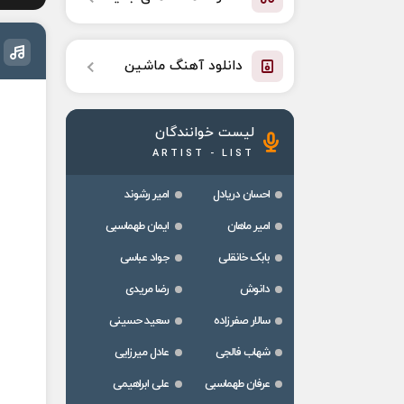
دانلود آهنگ ماشین
لیست خوانندگان
ARTIST - LIST
احسان دریادل
امیر رشوند
امیر ماهان
ایمان طهماسبی
بابک خانقلی
جواد عباسی
دانوش
رضا مریدی
سالار صفرزاده
سعید حسینی
شهاب فالجی
عادل میرزایی
عرفان طهماسبی
علی ابراهیمی