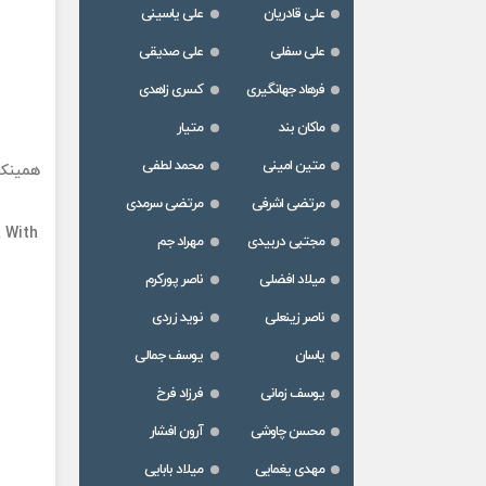
علی قادریان
علی یاسینی
علی سفلی
علی صدیقی
فرهاد جهانگیری
کسری زاهدی
ماکان بند
متیار
متین امینی
محمد لطفی
همینک 
مرتضی اشرفی
مرتضی سرمدی
a
With
مجتبی دربیدی
مهراد جم
میلاد افضلی
ناصر پورکرم
ناصر زینعلی
نوید زردی
یاسان
یوسف جمالی
یوسف زمانی
فرزاد فرخ
محسن چاوشی
آرون افشار
مهدی یغمایی
میلاد بابایی