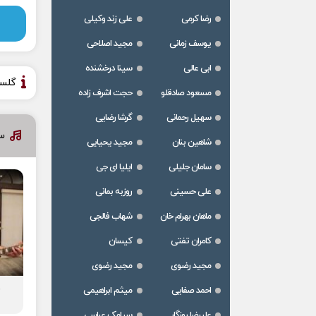
رضا کرمی
علی زند وکیلی
یوسف زمانی
مجید اصلاحی
ابی عالی
سینا درخشنده
گلس
مسعود صادقلو
حجت اشرف زاده
سهیل رحمانی
گرشا رضایی
سا
شاهین بنان
مجید یحیایی
سامان جلیلی
ایلیا ای جی
علی حسینی
روزبه بمانی
ماهان بهرام خان
شهاب فالجی
کامران تفتی
کیسان
مجید رضوی
مجید رضوی
د
احمد صفایی
میثم ابراهیمی
علیرضا روزگار
سیامک عباسی