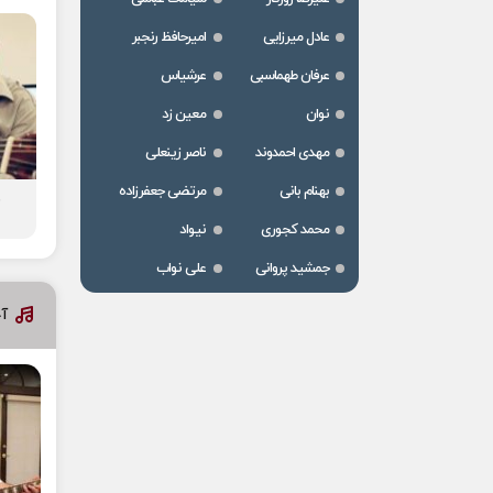
عادل میرزایی
امیرحافظ رنجبر
عرفان طهماسبی
عرشیاس
نوان
معین زد
مهدی احمدوند
ناصر زینعلی
بهنام بانی
مرتضی جعفرزاده
د
محمد کجوری
نیواد
جمشید پروانی
علی نواب
آخ