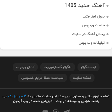
آهنگ جدید 1405
پروژه افترافکت
هاست وردپرس
پخش آهنگ در سایت
تبلیغات وب پوش
اینستاگرام
تلگرام گلسارموزیک
کانال یوتوب
نقشه سایت
سیاست حفظ حریم خصوصی
تمام حقوق مادی و معنوی و پوسته این سایت متعلق به
گلسارموزیک
می
باشد. طراحی و توسعه : وبیت - میزبانی شده در وب آیدین