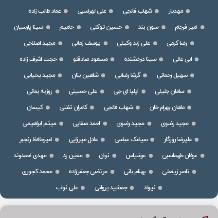
مهدیار
شهاب فالجی
علی لهراسبی
عماد طالب زاده
امیر فرجام
سون بند
حسین توکلی
حامیم
سینا پارسیان
رضا کرمی
علی زند وکیلی
یوسف زمانی
مجید اصلاحی
ابی عالی
سینا درخشنده
مسعود صادقلو
حجت اشرف زاده
سهیل رحمانی
گرشا رضایی
شاهین بنان
مجید یحیایی
سامان جلیلی
ایلیا ای جی
علی حسینی
روزبه بمانی
ماهان بهرام خان
شهاب فالجی
کامران تفتی
کیسان
مجید رضوی
مجید رضوی
احمد صفایی
میثم ابراهیمی
علیرضا روزگار
سیامک عباسی
عادل میرزایی
امیرحافظ رنجبر
عرفان طهماسبی
عرشیاس
نوان
معین زد
مهدی احمدوند
ناصر زینعلی
بهنام بانی
مرتضی جعفرزاده
محمد کجوری
نیواد
جمشید پروانی
علی نواب