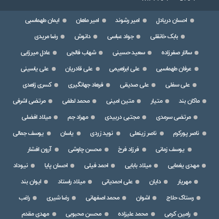
احسان دریادل
امیر رشوند
امیر ماهان
ایمان طهماسبی
بابک خانقلی
جواد عباسی
دانوش
رضا مریدی
سالار صفرزاده
سعید حسینی
شهاب فالجی
عادل میرزایی
عرفان طهماسبی
علی ابراهیمی
علی قادریان
علی یاسینی
علی سفلی
علی صدیقی
فرهاد جهانگیری
کسری زاهدی
ماکان بند
متیار
متین امینی
محمد لطفی
مرتضی اشرفی
مرتضی سرمدی
مجتبی دربیدی
مهراد جم
میلاد افضلی
ناصر پورکرم
ناصر زینعلی
نوید زردی
یاسان
یوسف جمالی
یوسف زمانی
فرزاد فرخ
محسن چاوشی
آرون افشار
مهدی یغمایی
میلاد بابایی
احمد فیلی
احسان پایا
نیوداد
مهریار
دایان
علی احمدیانی
میلاد راستاد
ایوان بند
رستاک حلاج
اشوان
محمد اصفهانی
رضا شیری
راغب
رامین کرمی
محمد علیزاده
محسن محبوبی
مهدی مقدم