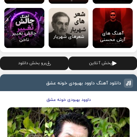
آهنگ های
چالش تغییر
شعرهای شهریار
آرش محسنی
ناخن
پخش آنلاین
برو بخش دانلود
دانلود آهنگ داوود بهبودی خونه عشق
داوود بهبودی خونه عشق