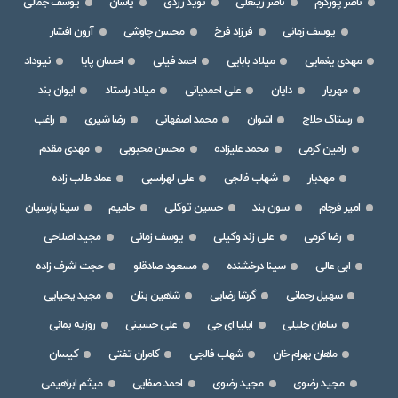
ناصر پورکرم
ناصر زینعلی
نوید زردی
یاسان
یوسف جمالی
یوسف زمانی
فرزاد فرخ
محسن چاوشی
آرون افشار
مهدی یغمایی
میلاد بابایی
احمد فیلی
احسان پایا
نیوداد
مهریار
دایان
علی احمدیانی
میلاد راستاد
ایوان بند
رستاک حلاج
اشوان
محمد اصفهانی
رضا شیری
راغب
رامین کرمی
محمد علیزاده
محسن محبوبی
مهدی مقدم
مهدیار
شهاب فالجی
علی لهراسبی
عماد طالب زاده
امیر فرجام
سون بند
حسین توکلی
حامیم
سینا پارسیان
رضا کرمی
علی زند وکیلی
یوسف زمانی
مجید اصلاحی
ابی عالی
سینا درخشنده
مسعود صادقلو
حجت اشرف زاده
سهیل رحمانی
گرشا رضایی
شاهین بنان
مجید یحیایی
سامان جلیلی
ایلیا ای جی
علی حسینی
روزبه بمانی
ماهان بهرام خان
شهاب فالجی
کامران تفتی
کیسان
مجید رضوی
مجید رضوی
احمد صفایی
میثم ابراهیمی