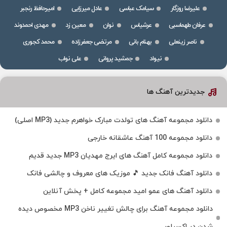
علیرضا روزگار
سیامک عباسی
عادل میرزایی
امیرحافظ رنجبر
عرفان طهماسبی
عرشیاس
نوان
معین زد
مهدی احمدوند
ناصر زینعلی
بهنام بانی
مرتضی جعفرزاده
محمد کجوری
نیواد
جمشید پروانی
علی نواب
جدیدترین آهنگ ها
دانلود مجموعه آهنگ های تولدت مبارک خواهرم جدید (MP3 اصلی)
دانلود مجموعه 100 آهنگ عاشقانه خارجی
دانلود مجموعه کامل آهنگ های ایرج مهدیان MP3 جدید قدیم
دانلود آهنگ فانک جدید 🎵 موزیک‌ های معروف و چالشی فانک
دانلود آهنگ های عمو امید مجموعه کامل + پخش آنلاین
دانلود مجموعه آهنگ برای چالش تغییر ناخن MP3 مخصوص دیده
شدن در اکسپلور