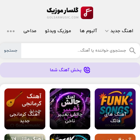
اهنگ جدید
آلبوم ها
موزیک ویدئو
مداحی
جستجو
پخش آهنگ شما
آهنگ های
چالش تغییر
آهنگ کرمانجی
فانک
ناخن
جدید