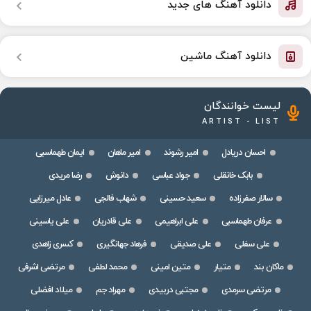
دانلود آهنگ های جدید
دانلود آهنگ ماشین
لیست خوانندگان
ARTIST - LIST
احسان دریادل
امیر رشوند
امیر ماهان
ایمان طهماسبی
بابک خانقلی
جواد عباسی
دانوش
رضا مریدی
سالار صفرزاده
سعید حسینی
شهاب فالجی
عادل میرزایی
عرفان طهماسبی
علی ابراهیمی
علی قادریان
علی یاسینی
علی سفلی
علی صدیقی
فرهاد جهانگیری
کسری زاهدی
ماکان بند
متیار
متین امینی
محمد لطفی
مرتضی اشرفی
مرتضی سرمدی
مجتبی دربیدی
مهراد جم
میلاد افضلی