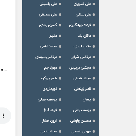
علی قادریان
علی یاسینی
علی سفلی
علی صدیقی
فرهاد جهانگیری
کسری زاهدی
ماکان بند
متیار
متین امینی
محمد لطفی
مرتضی اشرفی
مرتضی سرمدی
مجتبی دربیدی
مهراد جم
oo
–
میلاد افضلی
ناصر پورکرم
ناصر زینعلی
نوید زردی
یاسان
یوسف جمالی
یوسف زمانی
فرزاد فرخ
محسن چاوشی
آرون افشار
مهدی یغمایی
میلاد بابایی