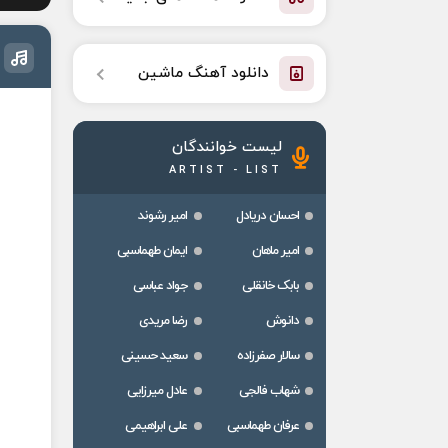
دانلود آهنگ ماشین
لیست خوانندگان
ARTIST - LIST
احسان دریادل
امیر رشوند
امیر ماهان
ایمان طهماسبی
بابک خانقلی
جواد عباسی
دانوش
رضا مریدی
سالار صفرزاده
سعید حسینی
شهاب فالجی
عادل میرزایی
عرفان طهماسبی
علی ابراهیمی