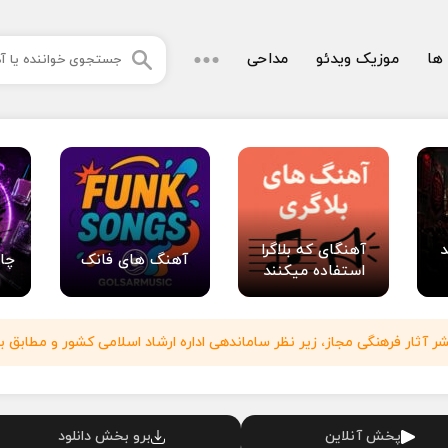
 ها
موزیک ویدئو
مداحی
د
آهنگای که بلاگرا
آهنگ های فانک
چا
استفاده میکنند
آثار فرهنگی مجاز، زیر نظر ساماندهی اداره ارشاد اسلامی کشور و مطابق با
پخش آنلاین
برو بخش دانلود