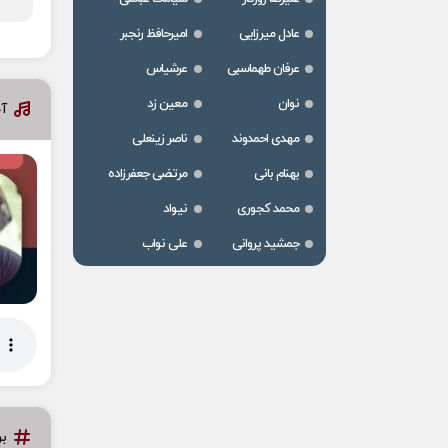
عادل میرزایی
امیرحافظ رنجبر
عرفان طهماسبی
عرشیاس
نوان
معین زد
آ
مهدی احمدوند
ناصر زینعلی
بهنام بانی
مرتضی جعفرزاده
محمد کجوری
نیواد
جمشید پروانی
علی نواب
ب