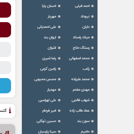
احمد فیلی
احسان پایا
نیوداد
مهریار
دایان
علی احمدیانی
میلاد راستاد
ایوان بند
رستاک حلاج
اشوان
محمد اصفهانی
رضا شیری
راغب
رامین کرمی
محمد علیزاده
محسن محبوبی
مهدی مقدم
مهدیار
شهاب فالجی
علی لهراسبی
عماد طالب زاده
امیر فرجام
گلس
سون بند
حسین توکلی
حامیم
سینا پارسیان
س