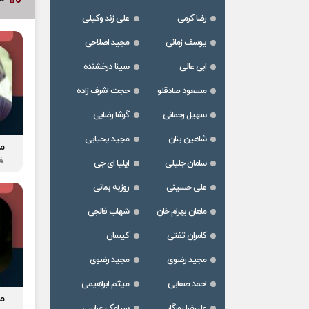
رضا کرمی
علی زند وکیلی
یوسف زمانی
مجید اصلاحی
ابی عالی
سینا درخشنده
مسعود صادقلو
حجت اشرف زاده
سهیل رحمانی
گرشا رضایی
شاهین بنان
مجید یحیایی
م
ف
سامان جلیلی
ایلیا ای جی
علی حسینی
روزبه بمانی
ماهان بهرام خان
شهاب فالجی
کامران تفتی
کیسان
مجید رضوی
مجید رضوی
احمد صفایی
میثم ابراهیمی
م
علیرضا روزگار
سیامک عباسی