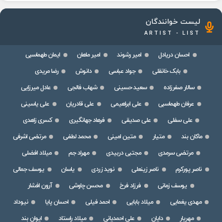
لیست خوانندگان
ARTIST - LIST
احسان دریادل
امیر رشوند
امیر ماهان
ایمان طهماسبی
بابک خانقلی
جواد عباسی
دانوش
رضا مریدی
سالار صفرزاده
سعید حسینی
شهاب فالجی
عادل میرزایی
عرفان طهماسبی
علی ابراهیمی
علی قادریان
علی یاسینی
علی سفلی
علی صدیقی
فرهاد جهانگیری
کسری زاهدی
ماکان بند
متیار
متین امینی
محمد لطفی
مرتضی اشرفی
مرتضی سرمدی
مجتبی دربیدی
مهراد جم
میلاد افضلی
ناصر پورکرم
ناصر زینعلی
نوید زردی
یاسان
یوسف جمالی
یوسف زمانی
فرزاد فرخ
محسن چاوشی
آرون افشار
مهدی یغمایی
میلاد بابایی
احمد فیلی
احسان پایا
نیوداد
مهریار
دایان
علی احمدیانی
میلاد راستاد
ایوان بند