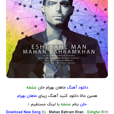
دانلود آهنگ
ماهان بهرام خان
عشقه
همین حالا دانلود کنید آهنگ زیبای
ماهان بهرام
خان
بنام
عشقه
با لینک مستقیم ♪
Download
New Song
By :
Mahan Bahram Khan
–
Eshghe
With