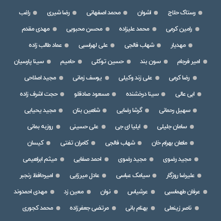
رستاک حلاج
اشوان
محمد اصفهانی
رضا شیری
راغب
رامین کرمی
محمد علیزاده
محسن محبوبی
مهدی مقدم
مهدیار
شهاب فالجی
علی لهراسبی
عماد طالب زاده
امیر فرجام
سون بند
حسین توکلی
حامیم
سینا پارسیان
رضا کرمی
علی زند وکیلی
یوسف زمانی
مجید اصلاحی
ابی عالی
سینا درخشنده
مسعود صادقلو
حجت اشرف زاده
سهیل رحمانی
گرشا رضایی
شاهین بنان
مجید یحیایی
سامان جلیلی
ایلیا ای جی
علی حسینی
روزبه بمانی
ماهان بهرام خان
شهاب فالجی
کامران تفتی
کیسان
مجید رضوی
مجید رضوی
احمد صفایی
میثم ابراهیمی
علیرضا روزگار
سیامک عباسی
عادل میرزایی
امیرحافظ رنجبر
عرفان طهماسبی
عرشیاس
نوان
معین زد
مهدی احمدوند
ناصر زینعلی
بهنام بانی
مرتضی جعفرزاده
محمد کجوری