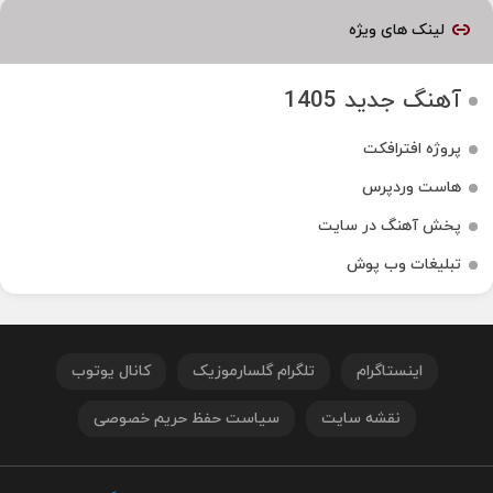
لینک های ویژه
آهنگ جدید 1405
پروژه افترافکت
هاست وردپرس
پخش آهنگ در سایت
تبلیغات وب پوش
اینستاگرام
تلگرام گلسارموزیک
کانال یوتوب
نقشه سایت
سیاست حفظ حریم خصوصی