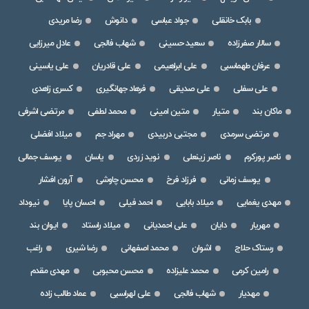
بابک خانقلی
جواد عباسی
دانوش
رضا مریدی
سالار صفرزاده
سعید حسینی
شهاب فالجی
عادل میرزایی
عرفان طهماسبی
علی ابراهیمی
علی قادریان
علی یاسینی
علی سفلی
علی صدیقی
فرهاد جهانگیری
کسری زاهدی
ماکان بند
متیار
متین امینی
محمد لطفی
مرتضی اشرفی
مرتضی سرمدی
مجتبی دربیدی
مهراد جم
میلاد افضلی
ناصر پورکرم
ناصر زینعلی
نوید زردی
یاسان
یوسف جمالی
یوسف زمانی
فرزاد فرخ
محسن چاوشی
آرون افشار
مهدی یغمایی
میلاد بابایی
احمد فیلی
احسان پایا
نیوداد
مهریار
دایان
علی احمدیانی
میلاد راستاد
ایوان بند
رستاک حلاج
اشوان
محمد اصفهانی
رضا شیری
راغب
رامین کرمی
محمد علیزاده
محسن محبوبی
مهدی مقدم
مهدیار
شهاب فالجی
علی لهراسبی
عماد طالب زاده