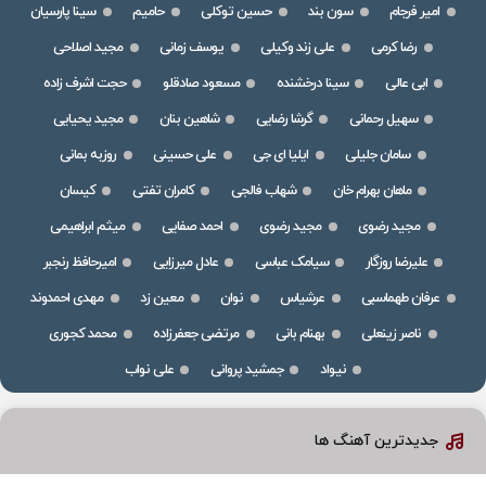
امیر فرجام
سون بند
حسین توکلی
حامیم
سینا پارسیان
رضا کرمی
علی زند وکیلی
یوسف زمانی
مجید اصلاحی
ابی عالی
سینا درخشنده
مسعود صادقلو
حجت اشرف زاده
سهیل رحمانی
گرشا رضایی
شاهین بنان
مجید یحیایی
سامان جلیلی
ایلیا ای جی
علی حسینی
روزبه بمانی
ماهان بهرام خان
شهاب فالجی
کامران تفتی
کیسان
مجید رضوی
مجید رضوی
احمد صفایی
میثم ابراهیمی
علیرضا روزگار
سیامک عباسی
عادل میرزایی
امیرحافظ رنجبر
عرفان طهماسبی
عرشیاس
نوان
معین زد
مهدی احمدوند
ناصر زینعلی
بهنام بانی
مرتضی جعفرزاده
محمد کجوری
نیواد
جمشید پروانی
علی نواب
جدیدترین آهنگ ها