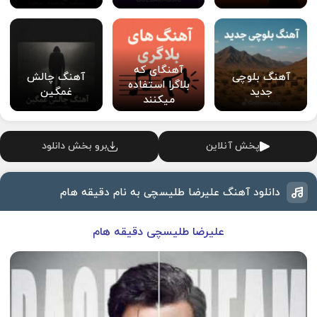
آهنگای که
آهنگ بلوچی
آهنگ چالش
بلاگرا استفاده
جدید
غمگین
میکنند
پخش آنلاین
برو بخش دانلود
دانلود آهنگ علیرضا طلیسچی به نام دقیقه هام
علیرضا طلیسچی دقیقه هام