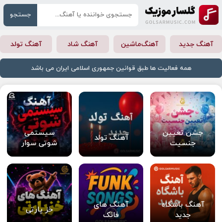
جستجو
آهنگ جدید
آهنگ‌ماشین
آهنگ شاد
آهنگ تولد
همه فعالیت ها طبق قوانین جمهوری اسلامی ایران می باشد
جشن تعیین
سیستمی
آهنگ تولد
جنسیت
شوتی سوار
آهنگ باشگاه
آهنگ های
خز پارتی
جدید
فانک