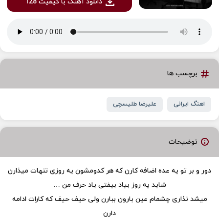
دانلود آهنگ با کیفیت 128
برچسب ها
اهنگ ایرانی
علیرضا طلیسچی
توضیحات
دور و بر تو یه عده اضافه کارن که هر کدومشون یه روزی تنهات میذارن
شاید یه روز بیاد بیفتی یاد حرف من …
میشد نذاری چشمام عین بارون ببارن ولی حیف حیف که کارات ادامه
دارن