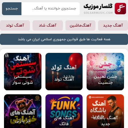
جستجو
آهنگ جدید
آهنگ‌ماشین
آهنگ شاد
آهنگ تولد
همه فعالیت ها طبق قوانین جمهوری اسلامی ایران می باشد
جشن تعیین
سیستمی
آهنگ تولد
جنسیت
شوتی سوار
آهنگ باشگاه
آهنگ های
خز پارتی
جدید
فانک