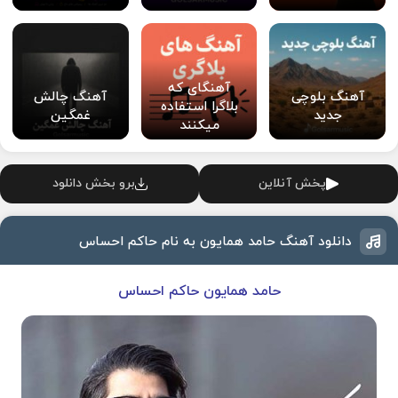
آهنگای که
آهنگ بلوچی
آهنگ چالش
بلاگرا استفاده
جدید
غمگین
میکنند
پخش آنلاین
برو بخش دانلود
دانلود آهنگ حامد همایون به نام حاکم احساس
حامد همایون حاکم احساس