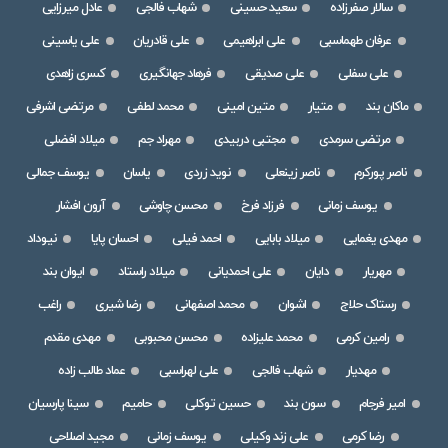
سالار صفرزاده
سعید حسینی
شهاب فالجی
عادل میرزایی
عرفان طهماسبی
علی ابراهیمی
علی قادریان
علی یاسینی
علی سفلی
علی صدیقی
فرهاد جهانگیری
کسری زاهدی
ماکان بند
متیار
متین امینی
محمد لطفی
مرتضی اشرفی
مرتضی سرمدی
مجتبی دربیدی
مهراد جم
میلاد افضلی
ناصر پورکرم
ناصر زینعلی
نوید زردی
یاسان
یوسف جمالی
یوسف زمانی
فرزاد فرخ
محسن چاوشی
آرون افشار
مهدی یغمایی
میلاد بابایی
احمد فیلی
احسان پایا
نیوداد
مهریار
دایان
علی احمدیانی
میلاد راستاد
ایوان بند
رستاک حلاج
اشوان
محمد اصفهانی
رضا شیری
راغب
رامین کرمی
محمد علیزاده
محسن محبوبی
مهدی مقدم
مهدیار
شهاب فالجی
علی لهراسبی
عماد طالب زاده
امیر فرجام
سون بند
حسین توکلی
حامیم
سینا پارسیان
رضا کرمی
علی زند وکیلی
یوسف زمانی
مجید اصلاحی