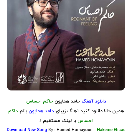
دانلود آهنگ
حامد همایون
حاکم احساس
همین حالا دانلود کنید آهنگ زیبای
حامد همایون
بنام
حاکم
احساس
با لینک مستقیم ♪
Download
New Song
By :
Hamed Homayoun
–
Hakeme Ehsas