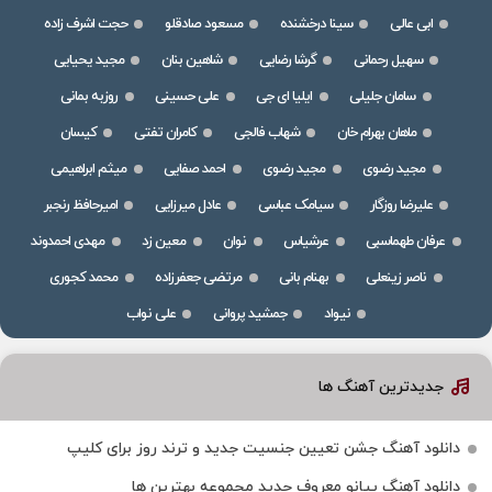
ابی عالی
سینا درخشنده
مسعود صادقلو
حجت اشرف زاده
سهیل رحمانی
گرشا رضایی
شاهین بنان
مجید یحیایی
سامان جلیلی
ایلیا ای جی
علی حسینی
روزبه بمانی
ماهان بهرام خان
شهاب فالجی
کامران تفتی
کیسان
مجید رضوی
مجید رضوی
احمد صفایی
میثم ابراهیمی
علیرضا روزگار
سیامک عباسی
عادل میرزایی
امیرحافظ رنجبر
عرفان طهماسبی
عرشیاس
نوان
معین زد
مهدی احمدوند
ناصر زینعلی
بهنام بانی
مرتضی جعفرزاده
محمد کجوری
نیواد
جمشید پروانی
علی نواب
جدیدترین آهنگ ها
دانلود آهنگ جشن تعیین جنسیت جدید و ترند روز برای کلیپ
دانلود آهنگ پیانو معروف جدید مجموعه بهترین ها