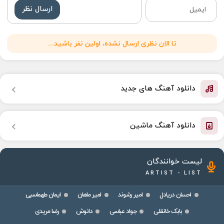
ارسال نظر
تا الان نظری ارسال نشده، اولین نفر باشید...
دانلود آهنگ های جدید
دانلود آهنگ ماشین
لیست خوانندگان
ARTIST - LIST
احسان دریادل
امیر رشوند
امیر ماهان
ایمان طهماسبی
بابک خانقلی
جواد عباسی
دانوش
رضا مریدی