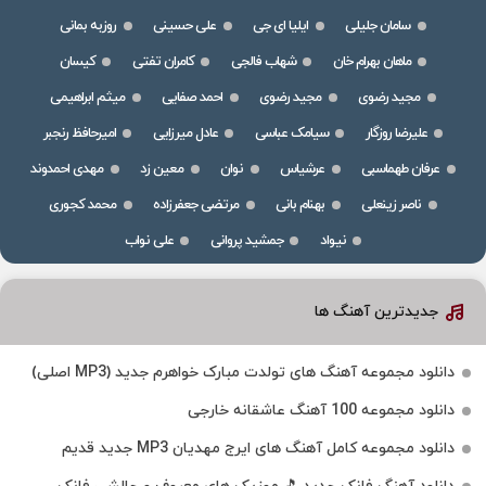
سامان جلیلی
ایلیا ای جی
علی حسینی
روزبه بمانی
ماهان بهرام خان
شهاب فالجی
کامران تفتی
کیسان
مجید رضوی
مجید رضوی
احمد صفایی
میثم ابراهیمی
علیرضا روزگار
سیامک عباسی
عادل میرزایی
امیرحافظ رنجبر
عرفان طهماسبی
عرشیاس
نوان
معین زد
مهدی احمدوند
ناصر زینعلی
بهنام بانی
مرتضی جعفرزاده
محمد کجوری
نیواد
جمشید پروانی
علی نواب
جدیدترین آهنگ ها
دانلود مجموعه آهنگ های تولدت مبارک خواهرم جدید (MP3 اصلی)
دانلود مجموعه 100 آهنگ عاشقانه خارجی
دانلود مجموعه کامل آهنگ های ایرج مهدیان MP3 جدید قدیم