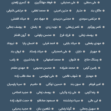
علی سفلی
علی صدیقی
فرهاد جهانگیری
کسری زاهدی
ماکان بند
متیار
متین امینی
محمد لطفی
مرتضی اشرفی
مرتضی سرمدی
مجتبی دربیدی
مهراد جم
میلاد افضلی
ناصر پورکرم
ناصر زینعلی
نوید زردی
یاسان
یوسف جمالی
یوسف زمانی
فرزاد فرخ
محسن چاوشی
آرون افشار
مهدی یغمایی
میلاد بابایی
احمد فیلی
احسان پایا
نیوداد
مهریار
دایان
علی احمدیانی
میلاد راستاد
ایوان بند
رستاک حلاج
اشوان
محمد اصفهانی
رضا شیری
راغب
رامین کرمی
محمد علیزاده
محسن محبوبی
مهدی مقدم
مهدیار
شهاب فالجی
علی لهراسبی
عماد طالب زاده
امیر فرجام
سون بند
حسین توکلی
حامیم
سینا پارسیان
رضا کرمی
علی زند وکیلی
یوسف زمانی
مجید اصلاحی
ابی عالی
سینا درخشنده
مسعود صادقلو
حجت اشرف زاده
سهیل رحمانی
گرشا رضایی
شاهین بنان
مجید یحیایی