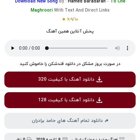
Download
New Song
By :
Hamed Baradaran
–
To Che
Maghroori
With Text And Direct Links
★
۶٫۹
/
۱۰
پخش آنلاین همین آهنگ
در صورت بروز مشکل در دانلود قندشکن را خاموش کنید
دانلود آهنگ با کیفیت 320
دانلود آهنگ با کیفیت 128
دانلود تمام آهنگ های حامد برادران
اهنگ جدید
-
موزیک ایرانی
8 ژانویه 2018
0 نظر