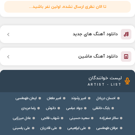
تا الان نظری ارسال نشده، اولین نفر باشید...
دانلود آهنگ های جدید
دانلود آهنگ ماشین
لیست خوانندگان
ARTIST - LIST
احسان دریادل
امیر رشوند
امیر ماهان
ایمان طهماسبی
بابک خانقلی
جواد عباسی
دانوش
رضا مریدی
سالار صفرزاده
سعید حسینی
شهاب فالجی
عادل میرزایی
عرفان طهماسبی
علی ابراهیمی
علی قادریان
علی یاسینی