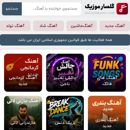
جستجو
آهنگ جدید
آهنگ‌ماشین
آهنگ شاد
آهنگ تولد
همه فعالیت ها طبق قوانین جمهوری اسلامی ایران می باشد
آهنگ های
چالش تغییر
آهنگ کرمانجی
فانک
ناخن
جدید
آهنگ بندری
بریک دنس
مازندرانی لاتی
جدید