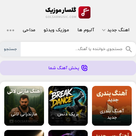
اهنگ جدید
آلبوم ها
موزیک ویدئو
مداحی
جستجو
پخش آهنگ شما
آهنگ بندری
بریک دنس
مازندرانی لاتی
جدید