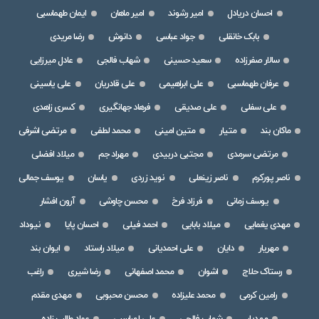
احسان دریادل
امیر رشوند
امیر ماهان
ایمان طهماسبی
بابک خانقلی
جواد عباسی
دانوش
رضا مریدی
سالار صفرزاده
سعید حسینی
شهاب فالجی
عادل میرزایی
عرفان طهماسبی
علی ابراهیمی
علی قادریان
علی یاسینی
علی سفلی
علی صدیقی
فرهاد جهانگیری
کسری زاهدی
ماکان بند
متیار
متین امینی
محمد لطفی
مرتضی اشرفی
مرتضی سرمدی
مجتبی دربیدی
مهراد جم
میلاد افضلی
ناصر پورکرم
ناصر زینعلی
نوید زردی
یاسان
یوسف جمالی
یوسف زمانی
فرزاد فرخ
محسن چاوشی
آرون افشار
مهدی یغمایی
میلاد بابایی
احمد فیلی
احسان پایا
نیوداد
مهریار
دایان
علی احمدیانی
میلاد راستاد
ایوان بند
رستاک حلاج
اشوان
محمد اصفهانی
رضا شیری
راغب
رامین کرمی
محمد علیزاده
محسن محبوبی
مهدی مقدم