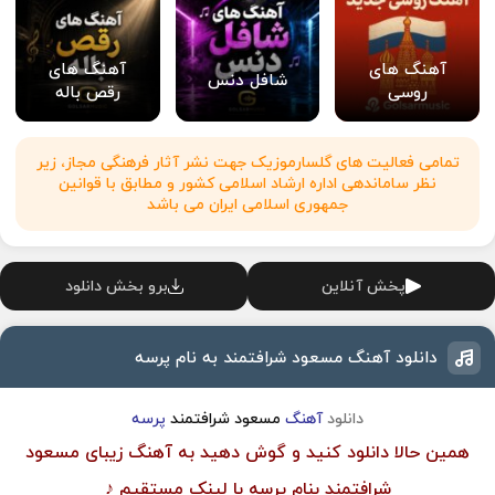
آهنگ های
آهنگ های
شافل دنس
روسی
رقص باله
تمامی فعالیت های گلسارموزیک جهت نشر آثار فرهنگی مجاز، زیر
نظر ساماندهی اداره ارشاد اسلامی کشور و مطابق با قوانین
جمهوری اسلامی ایران می باشد
پخش آنلاین
برو بخش دانلود
دانلود آهنگ ​مسعود شرافتمند به نام پرسه
دانلود
آهنگ
مسعود شرافتمند
پرسه
همین حالا دانلود کنید و گوش دهید به آهنگ زیبای ​
مسعود
شرافتمند
بنام پرسه با لینک مستقیم ♪