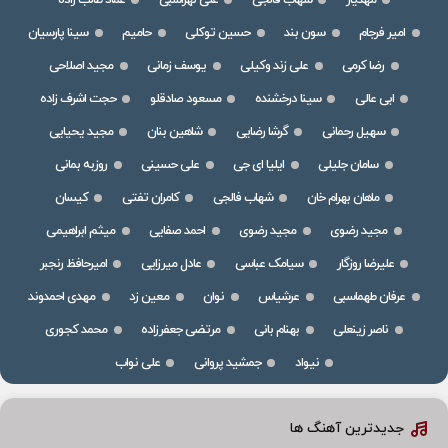
مهدیار
شهاب فالجی
علی لهراسبی
عماد طالب زاده
امیر فرجام
سون بند
حسین توکلی
حامیم
سینا پارسیان
رضا کرمی
علی زند وکیلی
یوسف زمانی
مجید اصلاحی
ابی عالی
سینا درخشنده
مسعود صادقلو
حجت اشرف زاده
سهیل رحمانی
گرشا رضایی
شاهین بنان
مجید یحیایی
سامان جلیلی
ایلیا ای جی
علی حسینی
روزبه بمانی
ماهان بهرام خان
شهاب فالجی
کامران تفتی
کیسان
مجید رضوی
مجید رضوی
احمد صفایی
میثم ابراهیمی
علیرضا روزگار
سیامک عباسی
عادل میرزایی
امیرحافظ رنجبر
عرفان طهماسبی
عرشیاس
نوان
معین زد
مهدی احمدوند
ناصر زینعلی
بهنام بانی
مرتضی جعفرزاده
محمد کجوری
نیواد
جمشید پروانی
علی نواب
جدیدترین آهنگ ها