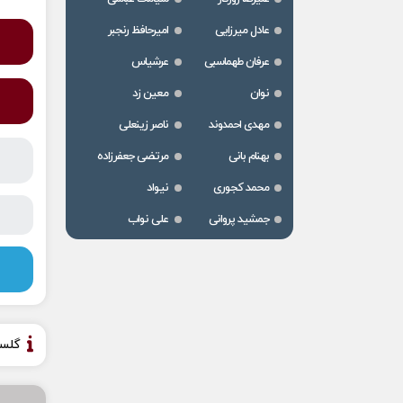
عادل میرزایی
امیرحافظ رنجبر
عرفان طهماسبی
عرشیاس
نوان
معین زد
مهدی احمدوند
ناصر زینعلی
بهنام بانی
مرتضی جعفرزاده
محمد کجوری
نیواد
جمشید پروانی
علی نواب
گلس