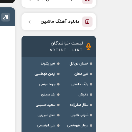
دانلود آهنگ ماشین
لیست خوانندگان
ARTIST - LIST
احسان دریادل
امیر رشوند
امیر ماهان
ایمان طهماسبی
بابک خانقلی
جواد عباسی
دانوش
رضا مریدی
سالار صفرزاده
سعید حسینی
شهاب فالجی
عادل میرزایی
عرفان طهماسبی
علی ابراهیمی