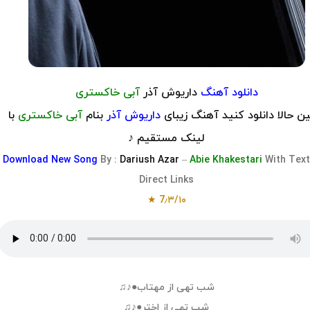
دانلود آهنگ
داریوش آذر
آبی خاکستری
ن حالا دانلود کنید آهنگ زیبای
داریوش آذر
بنام
آبی خاکستری
با
لینک مستقیم ♪
Download
New Song
By :
Dariush Azar
–
Abie Khakestari
With Tex
Direct Links
7٫۳/۱۰ ★
شب تهی از مهتاب●♪♫
شب تهی از اختر●♪♫