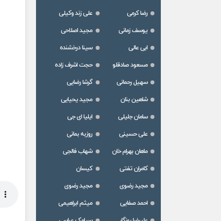
رضا کرمی
علی زند وکیلی
یوسف زمانی
مجید اصلاحی
ابی عالی
سینا درخشنده
مسعود صادقلو
حجت اشرف زاده
سهیل رحمانی
گرشا رضایی
شاهین بنان
مجید یحیایی
سامان جلیلی
ایلیا ای جی
علی حسینی
روزبه بمانی
ماهان بهرام خان
شهاب فالجی
کامران تفتی
کیسان
مجید رضوی
مجید رضوی
احمد صفایی
میثم ابراهیمی
علیرضا روزگار
سیامک عباسی