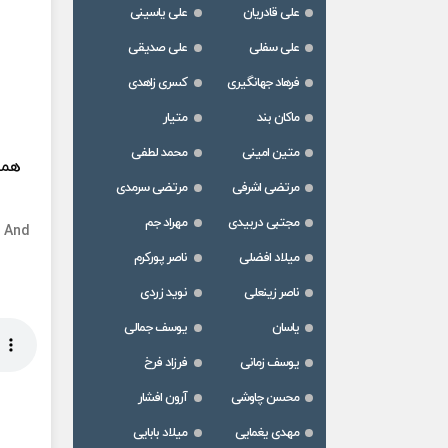
علی قادریان
علی یاسینی
علی سفلی
علی صدیقی
فرهاد جهانگیری
کسری زاهدی
ماکان بند
متیار
متین امینی
محمد لطفی
همی
مرتضی اشرفی
مرتضی سرمدی
مجتبی دربیدی
مهراد جم
t And
میلاد افضلی
ناصر پورکرم
ناصر زینعلی
نوید زردی
یاسان
یوسف جمالی
یوسف زمانی
فرزاد فرخ
محسن چاوشی
آرون افشار
مهدی یغمایی
میلاد بابایی