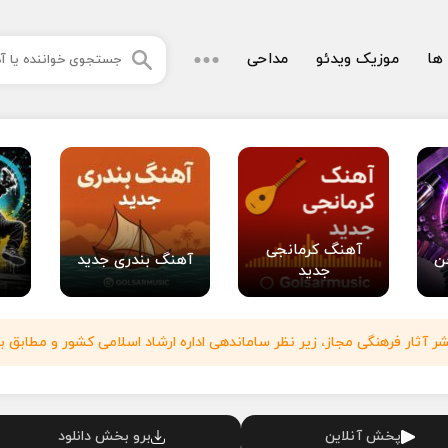
 ها
موزیک ویدئو
مداحی
آهنگ کرمانجی
ن
آهنگ بندری جدید
جدید
آثار فرهنگی مجاز، زیر نظر ساماندهی اداره ارشاد اسلامی کشور و مطابق با
پخش آنلاین
برو بخش دانلود