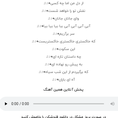
از دل من اما چه كسى●♪♫
نقش تو را خواهد شست●♪♫
واى جانان جانان●♪♫
آبى آبى آبى آبى ببا بيا بيا بيا●♪♫
سر برآريم●♪♫
كه خاكسترى خاكسترى خاكستريست●♪♫
اين سكوت●♪♫
چه داستان تازه اى●♪♫
به پيش رو نهاده اى●♪♫
كه برگيردم از اين شب سياه●♪♫
آه اى باران●♪♫
پخش آنلاین همین آهنگ
در صورت بروز مشکل در دانلود قندشکن را خاموش کنید