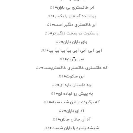
ابر خاکستری بی باران●♪♫
پوشانده آسمان را یکسر●♪♫
ابر خاكسترى دلگير است●♪♫
و سكوت تو سخت دلگيرتر●♪♫
واى باران باران●♪♫
آبى آبى آبى آبى بيا بيا بيا بيا●♪♫
سر بر
آ
ريم●♪♫
كه خاكسترى خاكسترى خاكستريست●♪♫
اين سكوت●♪♫
چه داستان تازه اى●♪♫
به پيش رو نهاده اى●♪♫
كه برگيردم از اين شب سياه●♪♫
آه اى باران●♪♫
آه اى جانان جانان●♪♫
شيشه پنجره را باران شست●♪♫