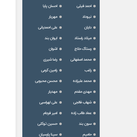
احمد فیلی
احسان پایا
نیوداد
مهریار
دایان
علی احمدیانی
میلاد راستاد
ایوان بند
رستاک حلاج
اشوان
محمد اصفهانی
رضا شیری
راغب
رامین کرمی
محمد علیزاده
محسن محبوبی
مهدی مقدم
مهدیار
شهاب فالجی
علی لهراسبی
عماد طالب زاده
امیر فرجام
سون بند
حسین توکلی
حامیم
سینا پارسیان