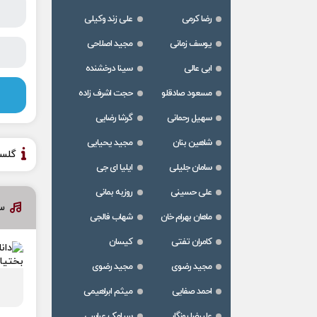
رضا کرمی
علی زند وکیلی
یوسف زمانی
مجید اصلاحی
ابی عالی
سینا درخشنده
مسعود صادقلو
حجت اشرف زاده
سهیل رحمانی
گرشا رضایی
شاهین بنان
مجید یحیایی
گلس
سامان جلیلی
ایلیا ای جی
علی حسینی
روزبه بمانی
سا
ماهان بهرام خان
شهاب فالجی
کامران تفتی
کیسان
مجید رضوی
مجید رضوی
احمد صفایی
میثم ابراهیمی
علیرضا روزگار
سیامک عباسی