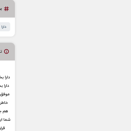
ب
دارا
ت
دارا ب
دارا ب
موفق ق
خاطره
هم ج
شما ای
قرا