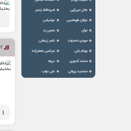
عادل میرزایی
امیرحافظ رنجبر
عرفان طهماسبی
عرشیاس
نوان
معین زد
مهدی احمدوند
ناصر زینعلی
آخ
بهنام بانی
مرتضی جعفرزاده
محمد کجوری
نیواد
جمشید پروانی
علی نواب