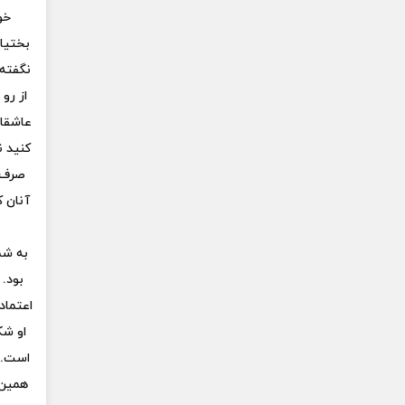
خو
بختیار
نگفته 
از رو
عاشقان
کنید ن
صرف 
آنان ک
به شم
بود. 
اعتماد
او شک
است. ا
همین ح