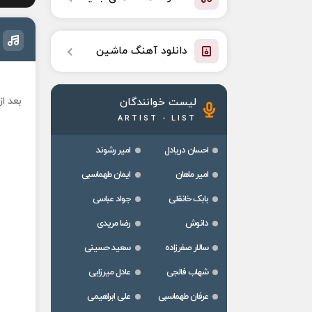
دانلود آهنگ ماشین
بعد ا
لیست خوانندگان
ARTIST - LIST
احسان دریادل
امیر رشوند
امیر ماهان
ایمان طهماسبی
بابک خانقلی
جواد عباسی
دانوش
رضا مریدی
سالار صفرزاده
سعید حسینی
شهاب فالجی
عادل میرزایی
عرفان طهماسبی
علی ابراهیمی