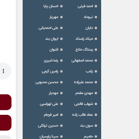
احمد فیلی
احسان پایا
نیوداد
مهریار
دایان
علی احمدیانی
میلاد راستاد
ایوان بند
رستاک حلاج
اشوان
محمد اصفهانی
رضا شیری
راغب
رامین کرمی
محمد علیزاده
محسن محبوبی
مهدی مقدم
مهدیار
شهاب فالجی
علی لهراسبی
عماد طالب زاده
امیر فرجام
سون بند
حسین توکلی
حامیم
سینا پارسیان