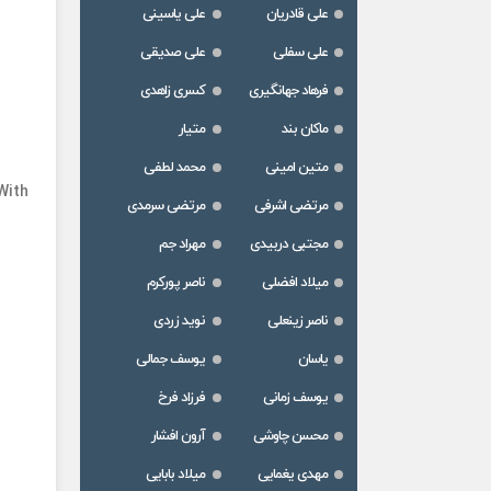
علی قادریان
علی یاسینی
علی سفلی
علی صدیقی
فرهاد جهانگیری
کسری زاهدی
ماکان بند
متیار
متین امینی
محمد لطفی
With
مرتضی اشرفی
مرتضی سرمدی
مجتبی دربیدی
مهراد جم
میلاد افضلی
ناصر پورکرم
ناصر زینعلی
نوید زردی
یاسان
یوسف جمالی
یوسف زمانی
فرزاد فرخ
محسن چاوشی
آرون افشار
مهدی یغمایی
میلاد بابایی