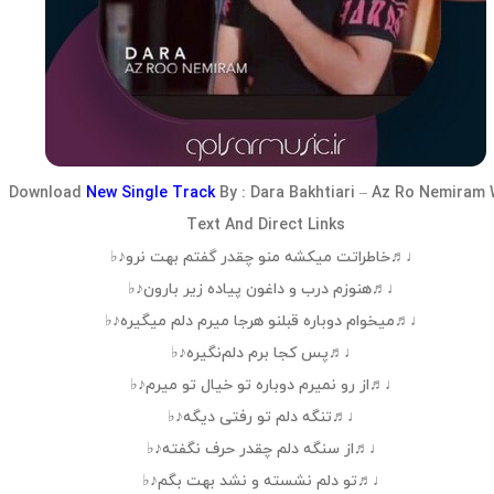
Download
New Single Track
By :
Dara Bakhtiari
–
Az Ro Nemiram
Text And Direct Links
♩♬خاطراتت میکشه منو چقدر گفتم بهت نرو♪♭
♩♬هنوزم درب و داغون پیاده زیر بارون♪♭
♩♬میخوام دوباره قبلنو هرجا میرم دلم میگیره♪♭
♩♬پس کجا برم دلم‌نگیره♪♭
♩♬از رو نمیرم دوباره تو خیال تو میرم♪♭
♩♬تنگه دلم تو رفتی دیگه♪♭
♩♬از سنگه دلم چقدر حرف نگفته♪♭
♩♬تو دلم نشسته و نشد بهت بگم♪♭