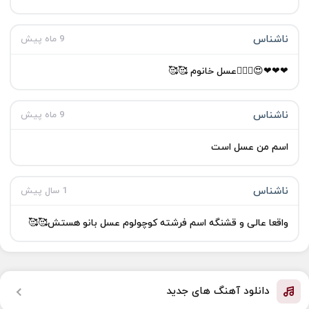
ناشناس
9 ماه پیش
❤❤❤😍🙋🏻‍♀️عسل خانوم 🥰🥰
ناشناس
9 ماه پیش
اسم من عسل است
ناشناس
1 سال پیش
واقعا عالی و قشنگه اسم فرشته کوچولوم عسل بانو هستش🥰🥰
دانلود آهنگ های جدید