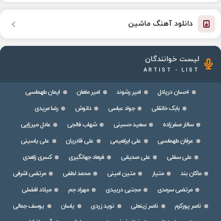
دانلود آهنگ ماشین
لیست خوانندگان
ARTIST - LIST
احسان دریادل
امیر رشوند
امیر ماهان
ایمان طهماسبی
بابک خانقلی
جواد عباسی
دانوش
رضا مریدی
سالار صفرزاده
سعید حسینی
شهاب فالجی
عادل میرزایی
عرفان طهماسبی
علی ابراهیمی
علی قادریان
علی یاسینی
علی سفلی
علی صدیقی
فرهاد جهانگیری
کسری زاهدی
ماکان بند
متیار
متین امینی
محمد لطفی
مرتضی اشرفی
مرتضی سرمدی
مجتبی دربیدی
مهراد جم
میلاد افضلی
ناصر پورکرم
ناصر زینعلی
نوید زردی
یاسان
یوسف جمالی