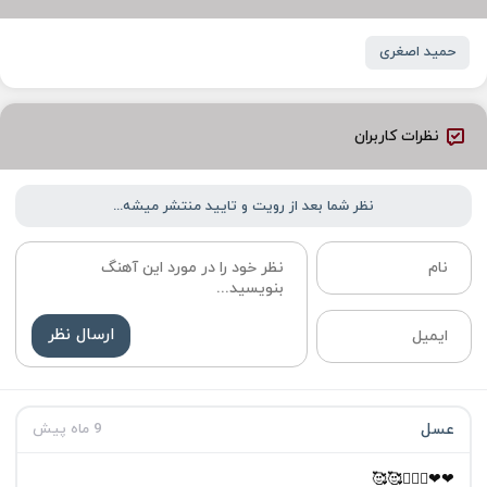
حمید اصغری
نظرات کاربران
نظر شما بعد از رویت و تایید منتشر میشه...
ارسال نظر
عسل
9 ماه پیش
❤❤🙋🏻‍♀️🥰🥰