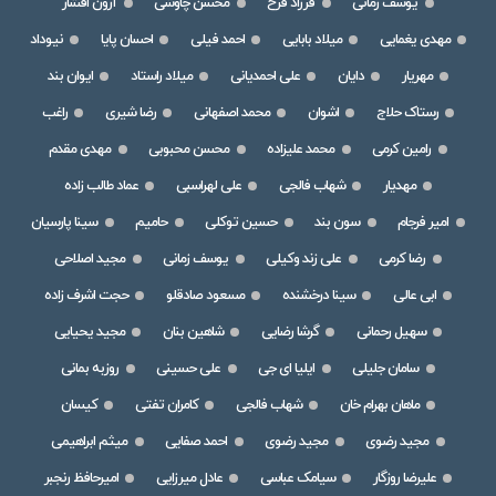
یوسف زمانی
فرزاد فرخ
محسن چاوشی
آرون افشار
مهدی یغمایی
میلاد بابایی
احمد فیلی
احسان پایا
نیوداد
مهریار
دایان
علی احمدیانی
میلاد راستاد
ایوان بند
رستاک حلاج
اشوان
محمد اصفهانی
رضا شیری
راغب
رامین کرمی
محمد علیزاده
محسن محبوبی
مهدی مقدم
مهدیار
شهاب فالجی
علی لهراسبی
عماد طالب زاده
امیر فرجام
سون بند
حسین توکلی
حامیم
سینا پارسیان
رضا کرمی
علی زند وکیلی
یوسف زمانی
مجید اصلاحی
ابی عالی
سینا درخشنده
مسعود صادقلو
حجت اشرف زاده
سهیل رحمانی
گرشا رضایی
شاهین بنان
مجید یحیایی
سامان جلیلی
ایلیا ای جی
علی حسینی
روزبه بمانی
ماهان بهرام خان
شهاب فالجی
کامران تفتی
کیسان
مجید رضوی
مجید رضوی
احمد صفایی
میثم ابراهیمی
علیرضا روزگار
سیامک عباسی
عادل میرزایی
امیرحافظ رنجبر