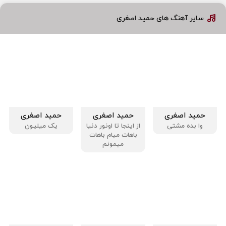
سایر آهنگ های حمید اصغری
حمید اصغری
حمید اصغری
حمید اصغری
وا بده مشتی
از اینجا تا اونور دنیا
یک میلیون
باهات میام باهات
میمونم