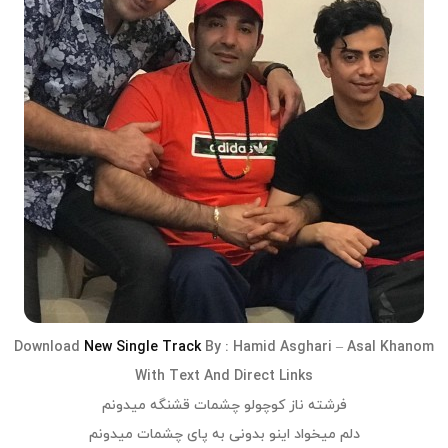
Download
New Single Track
By :
Hamid Asghari
–
Asal Khanom
With Text And Direct Links
فرشته ناز کوچولو چشمات قشنگه میدونم
دلم میخواد اینو بدونی به پای چشمات میدونم