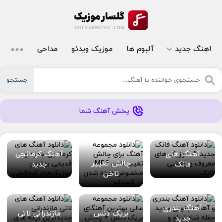
اهنگ جدید
آلبوم ها
موزیک ویدئو
مداحی
جستجو
پخش آهنگ شما
آهنگ های
آهنگ کرمانجی
چالش تغییر
فانک
جدید
ناخن
آهنگ بندری
بریک دنس
مازندرانی لاتی
جدید