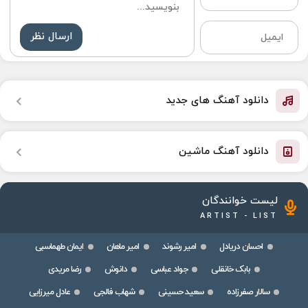
ارسال نظر
دانلود آهنگ های جدید
دانلود آهنگ ماشین
لیست خوانندگان
ARTIST - LIST
احسان دریادل
امیر رشوند
امیر ماهان
ایمان طهماسبی
بابک خانقلی
جواد عباسی
دانوش
رضا مریدی
سالار صفرزاده
سعید حسینی
شهاب فالجی
عادل میرزایی