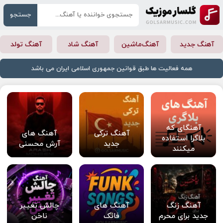
جستجو
آهنگ جدید
آهنگ‌ماشین
آهنگ شاد
آهنگ تولد
همه فعالیت ها طبق قوانین جمهوری اسلامی ایران می باشد
آهنگای که
آهنگ ترکی
آهنگ های
بلاگرا استفاده
جدید
آرش محسنی
میکنند
آهنگ زنگ
آهنگ های
چالش تغییر
جدید برای محرم
فانک
ناخن