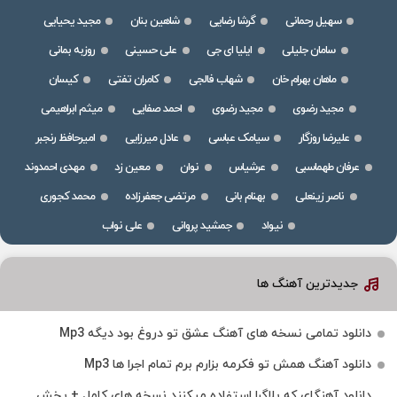
سهیل رحمانی
گرشا رضایی
شاهین بنان
مجید یحیایی
سامان جلیلی
ایلیا ای جی
علی حسینی
روزبه بمانی
ماهان بهرام خان
شهاب فالجی
کامران تفتی
کیسان
مجید رضوی
مجید رضوی
احمد صفایی
میثم ابراهیمی
علیرضا روزگار
سیامک عباسی
عادل میرزایی
امیرحافظ رنجبر
عرفان طهماسبی
عرشیاس
نوان
معین زد
مهدی احمدوند
ناصر زینعلی
بهنام بانی
مرتضی جعفرزاده
محمد کجوری
نیواد
جمشید پروانی
علی نواب
جدیدترین آهنگ ها
دانلود تمامی نسخه های آهنگ عشق تو دروغ بود دیگه Mp3
دانلود آهنگ همش تو فکرمه بزارم برم تمام اجرا ها Mp3
دانلود آهنگای که بلاگرا استفاده میکنند نسخه های کامل + پخش