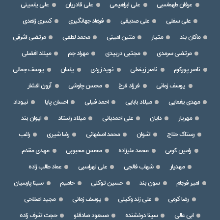
عرفان طهماسبی
علی ابراهیمی
علی قادریان
علی یاسینی
علی سفلی
علی صدیقی
فرهاد جهانگیری
کسری زاهدی
ماکان بند
متیار
متین امینی
محمد لطفی
مرتضی اشرفی
مرتضی سرمدی
مجتبی دربیدی
مهراد جم
میلاد افضلی
ناصر پورکرم
ناصر زینعلی
نوید زردی
یاسان
یوسف جمالی
یوسف زمانی
فرزاد فرخ
محسن چاوشی
آرون افشار
مهدی یغمایی
میلاد بابایی
احمد فیلی
احسان پایا
نیوداد
مهریار
دایان
علی احمدیانی
میلاد راستاد
ایوان بند
رستاک حلاج
اشوان
محمد اصفهانی
رضا شیری
راغب
رامین کرمی
محمد علیزاده
محسن محبوبی
مهدی مقدم
مهدیار
شهاب فالجی
علی لهراسبی
عماد طالب زاده
امیر فرجام
سون بند
حسین توکلی
حامیم
سینا پارسیان
رضا کرمی
علی زند وکیلی
یوسف زمانی
مجید اصلاحی
ابی عالی
سینا درخشنده
مسعود صادقلو
حجت اشرف زاده