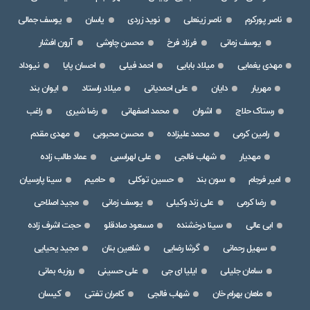
ناصر پورکرم
ناصر زینعلی
نوید زردی
یاسان
یوسف جمالی
یوسف زمانی
فرزاد فرخ
محسن چاوشی
آرون افشار
مهدی یغمایی
میلاد بابایی
احمد فیلی
احسان پایا
نیوداد
مهریار
دایان
علی احمدیانی
میلاد راستاد
ایوان بند
رستاک حلاج
اشوان
محمد اصفهانی
رضا شیری
راغب
رامین کرمی
محمد علیزاده
محسن محبوبی
مهدی مقدم
مهدیار
شهاب فالجی
علی لهراسبی
عماد طالب زاده
امیر فرجام
سون بند
حسین توکلی
حامیم
سینا پارسیان
رضا کرمی
علی زند وکیلی
یوسف زمانی
مجید اصلاحی
ابی عالی
سینا درخشنده
مسعود صادقلو
حجت اشرف زاده
سهیل رحمانی
گرشا رضایی
شاهین بنان
مجید یحیایی
سامان جلیلی
ایلیا ای جی
علی حسینی
روزبه بمانی
ماهان بهرام خان
شهاب فالجی
کامران تفتی
کیسان