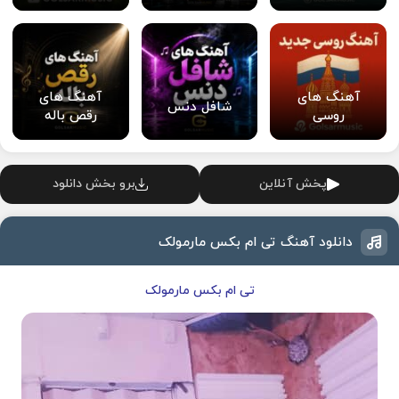
آهنگ های
آهنگ های
شافل دنس
روسی
رقص باله
پخش آنلاین
برو بخش دانلود
دانلود آهنگ تی ام بکس مارمولک
تی ام بکس مارمولک