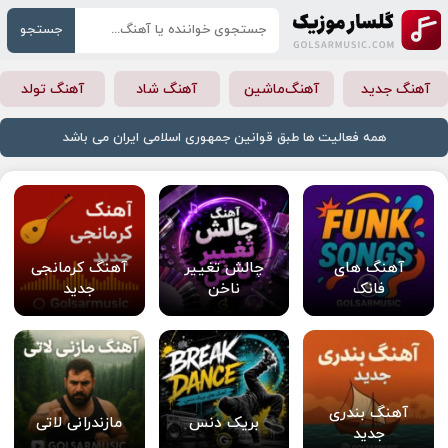
جستجو
آهنگ جدید
آهنگ‌ماشین
آهنگ شاد
آهنگ تولد
همه فعالیت ها طبق قوانین جمهوری اسلامی ایران می باشد
آهنگ های
چالش تغییر
آهنگ کرمانجی
فانک
ناخن
جدید
آهنگ بندری
بریک دنس
مازندرانی لاتی
جدید