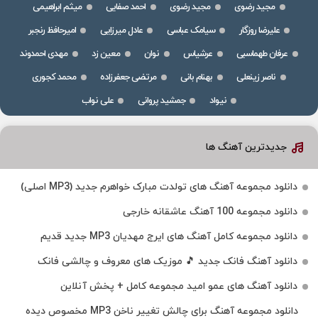
مجید رضوی
مجید رضوی
احمد صفایی
میثم ابراهیمی
علیرضا روزگار
سیامک عباسی
عادل میرزایی
امیرحافظ رنجبر
عرفان طهماسبی
عرشیاس
نوان
معین زد
مهدی احمدوند
ناصر زینعلی
بهنام بانی
مرتضی جعفرزاده
محمد کجوری
نیواد
جمشید پروانی
علی نواب
جدیدترین آهنگ ها
دانلود مجموعه آهنگ های تولدت مبارک خواهرم جدید (MP3 اصلی)
دانلود مجموعه 100 آهنگ عاشقانه خارجی
دانلود مجموعه کامل آهنگ های ایرج مهدیان MP3 جدید قدیم
دانلود آهنگ فانک جدید 🎵 موزیک‌ های معروف و چالشی فانک
دانلود آهنگ های عمو امید مجموعه کامل + پخش آنلاین
دانلود مجموعه آهنگ برای چالش تغییر ناخن MP3 مخصوص دیده