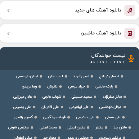
دانلود آهنگ های جدید
دانلود آهنگ ماشین
لیست خوانندگان
ARTIST - LIST
احسان دریادل
امیر رشوند
امیر ماهان
ایمان طهماسبی
بابک خانقلی
جواد عباسی
دانوش
رضا مریدی
سالار صفرزاده
سعید حسینی
شهاب فالجی
عادل میرزایی
عرفان طهماسبی
علی ابراهیمی
علی قادریان
علی یاسینی
علی سفلی
علی صدیقی
فرهاد جهانگیری
کسری زاهدی
ماکان بند
متیار
متین امینی
محمد لطفی
مرتضی اشرفی
مرتضی سرمدی
مجتبی دربیدی
مهراد جم
میلاد افضلی