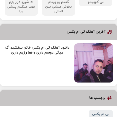
نی کوپیتو
گفتم رو بیتام
ادا شیرو درار بازم
بخونی میشی بین
بهت میگیم پیشی
المللی
بیا
آخرین آهنگ تی ام بکس
دانلود آهنگ تی ام بکس خانم ببخشید اگه
میگی دوسم داری واقعا رژیم داری
برچسب ها
تی ام بکس