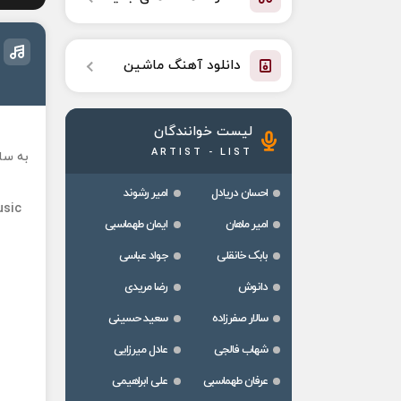
دانلود آهنگ ماشین
لیست خوانندگان
ARTIST - LIST
به سا
احسان دریادل
امیر رشوند
usic
امیر ماهان
ایمان طهماسبی
بابک خانقلی
جواد عباسی
دانوش
رضا مریدی
سالار صفرزاده
سعید حسینی
شهاب فالجی
عادل میرزایی
عرفان طهماسبی
علی ابراهیمی