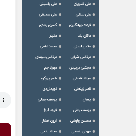
علی قادریان
علی یاسینی
علی سفلی
علی صدیقی
فرهاد جهانگیری
کسری زاهدی
ماکان بند
متیار
متین امینی
محمد لطفی
مرتضی اشرفی
مرتضی سرمدی
مجتبی دربیدی
مهراد جم
میلاد افضلی
ناصر پورکرم
ناصر زینعلی
نوید زردی
یاسان
یوسف جمالی
یوسف زمانی
فرزاد فرخ
محسن چاوشی
آرون افشار
مهدی یغمایی
میلاد بابایی