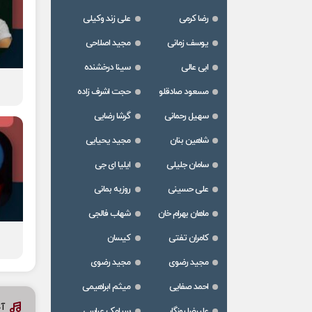
رضا کرمی
علی زند وکیلی
یوسف زمانی
مجید اصلاحی
ابی عالی
سینا درخشنده
مسعود صادقلو
حجت اشرف زاده
سهیل رحمانی
گرشا رضایی
شاهین بنان
مجید یحیایی
سامان جلیلی
ایلیا ای جی
علی حسینی
روزبه بمانی
ماهان بهرام خان
شهاب فالجی
کامران تفتی
کیسان
مجید رضوی
مجید رضوی
احمد صفایی
میثم ابراهیمی
آخ
علیرضا روزگار
سیامک عباسی