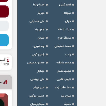
احمد فیلی
احسان پایا
نیوداد
مهریار
دایان
علی احمدیانی
میلاد راستاد
ایوان بند
رستاک حلاج
اشوان
محمد اصفهانی
رضا شیری
راغب
رامین کرمی
گلس
محمد علیزاده
محسن محبوبی
320 + پخش آنلاین
مهدی مقدم
مهدیار
شهاب فالجی
علی لهراسبی
سا
عماد طالب زاده
امیر فرجام
سون بند
حسین توکلی
حامیم
سینا پارسیان