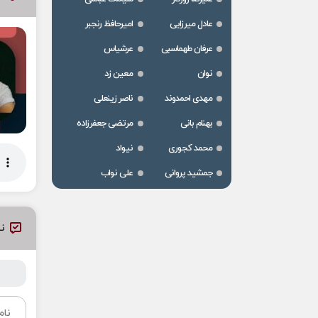
عادل میرزایی
امیرحافظ رنجبر
عرفان طهماسبی
عرشیاس
نوان
معین زد
مهدی احمدوند
ناصر زینعلی
بهنام بانی
مرتضی جعفرزاده
محمد کجوری
نیواد
جمشید پروانی
علی نواب
نظ