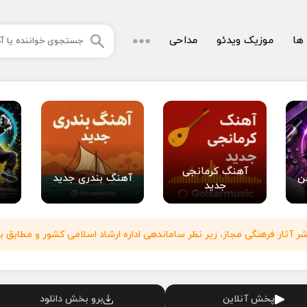
 ها
موزیک ویدئو
مداحی
آهنگ کرمانجی
ن
آهنگ بندری جدید
جدید
آثار فرهنگی مجاز، زیر نظر ساماندهی اداره ارشاد اسلامی کشور و مطابق با
پخش آنلاین
برو بخش دانلود