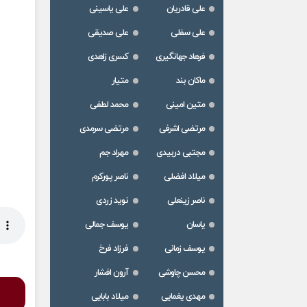
علی قادریان
علی یاسینی
علی سفلی
علی صدیقی
فرهاد جهانگیری
کسری زاهدی
ماکان بند
متیار
متین امینی
محمد لطفی
مرتضی اشرفی
مرتضی سرمدی
مجتبی دربیدی
مهراد جم
میلاد افضلی
ناصر پورکرم
ناصر زینعلی
نوید زردی
یاسان
یوسف جمالی
یوسف زمانی
فرزاد فرخ
محسن چاوشی
آرون افشار
مهدی یغمایی
میلاد بابایی