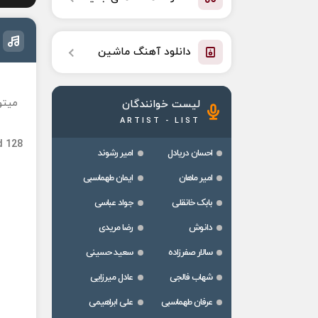
دانلود آهنگ ماشین
میتو
لیست خوانندگان
ARTIST - LIST
d 128
احسان دریادل
امیر رشوند
امیر ماهان
ایمان طهماسبی
بابک خانقلی
جواد عباسی
دانوش
رضا مریدی
سالار صفرزاده
سعید حسینی
شهاب فالجی
عادل میرزایی
عرفان طهماسبی
علی ابراهیمی