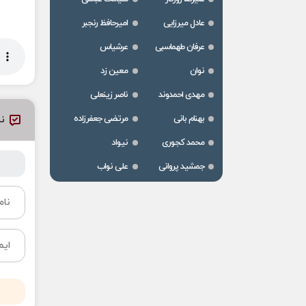
عادل میرزایی
امیرحافظ رنجبر
عرفان طهماسبی
عرشیاس
نوان
معین زد
مهدی احمدوند
ناصر زینعلی
بهنام بانی
مرتضی جعفرزاده
نظ
محمد کجوری
نیواد
جمشید پروانی
علی نواب