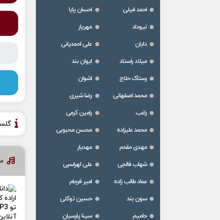
احمد فیلی
احسان پایا
نیوداد
مهریار
دایان
علی احمدیانی
میلاد راستاد
ایوان بند
رستاک حلاج
اشوان
محمد اصفهانی
رضا شیری
راغب
رامین کرمی
گلس
محمد علیزاده
محسن محبوبی
مهدی مقدم
مهدیار
سا
شهاب فالجی
علی لهراسبی
عماد طالب زاده
امیر فرجام
سون بند
حسین توکلی
حامیم
سینا پارسیان