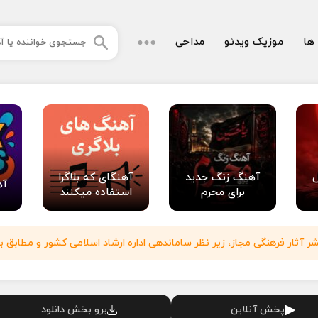
 ها
موزیک ویدئو
مداحی
آهنگ زنگ جدید
آهنگای که بلاگرا
آه
برای محرم
استفاده میکنند
آثار فرهنگی مجاز، زیر نظر ساماندهی اداره ارشاد اسلامی کشور و مطابق با
پخش آنلاین
برو بخش دانلود