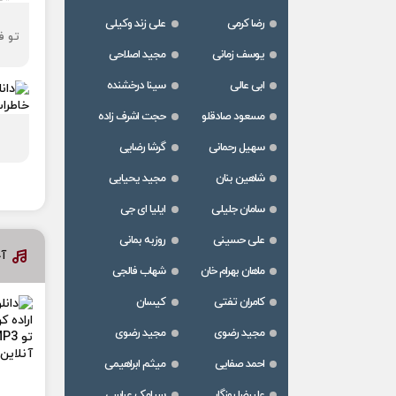
رضا کرمی
علی زند وکیلی
تو ف
یوسف زمانی
مجید اصلاحی
ابی عالی
سینا درخشنده
مسعود صادقلو
حجت اشرف زاده
سهیل رحمانی
گرشا رضایی
شاهین بنان
مجید یحیایی
سامان جلیلی
ایلیا ای جی
علی حسینی
روزبه بمانی
آخ
ماهان بهرام خان
شهاب فالجی
کامران تفتی
کیسان
مجید رضوی
مجید رضوی
احمد صفایی
میثم ابراهیمی
علیرضا روزگار
سیامک عباسی