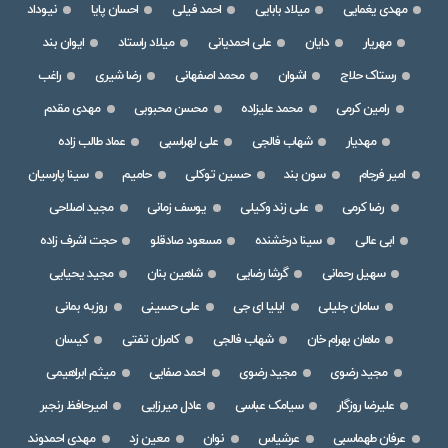
مهدی یغمایی
میلاد بابایی
احمد فیلی
احسان پایا
نیوداد
مهریار
دایان
علی احمدیانی
میلاد راستاد
ایوان بند
رستاک حلاج
اشوان
محمد اصفهانی
رضا شیری
راغب
رامین کرمی
محمد علیزاده
محسن محبوبی
مهدی مقدم
مهدیار
شهاب فالجی
علی لهراسبی
عماد طالب زاده
امیر فرجام
سون بند
حسین توکلی
حامیم
سینا پارسیان
رضا کرمی
علی زند وکیلی
یوسف زمانی
مجید اصلاحی
ابی عالی
سینا درخشنده
مسعود صادقلو
حجت اشرف زاده
سهیل رحمانی
گرشا رضایی
شاهین بنان
مجید یحیایی
سامان جلیلی
ایلیا ای جی
علی حسینی
روزبه بمانی
ماهان بهرام خان
شهاب فالجی
کامران تفتی
کیسان
مجید رضوی
مجید رضوی
احمد صفایی
میثم ابراهیمی
علیرضا روزگار
سیامک عباسی
عادل میرزایی
امیرحافظ رنجبر
عرفان طهماسبی
عرشیاس
نوان
معین زد
مهدی احمدوند