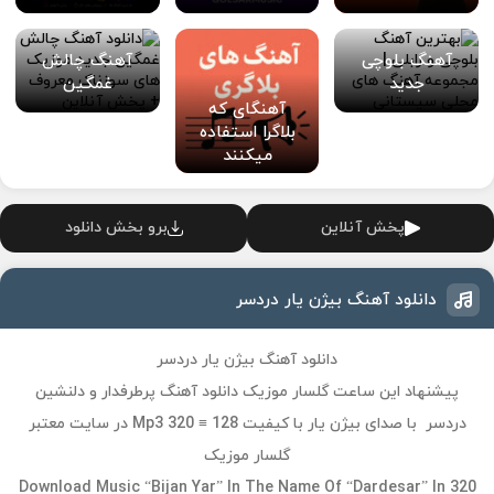
آهنگ بلوچی
آهنگ چالش
جدید
غمگین
آهنگای که
بلاگرا استفاده
میکنند
پخش آنلاین
برو بخش دانلود
دانلود آهنگ بیژن یار دردسر
دانلود آهنگ بیژن یار دردسر
پیشنهاد این ساعت گلسار موزیک دانلود آهنگ پرطرفدار و دلنشین
دردسر با صدای بیژن یار با کیفیت Mp3 320 ≡ 128 در سایت معتبر
گلسار موزیک
Download Music “Bijan Yar” In The Name Of “Dardesar” In 320