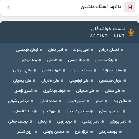
دانلود آهنگ ماشین
لیست خوانندگان
ARTIST - LIST
احسان دریادل
امیر رشوند
امیر ماهان
ایمان طهماسبی
بابک خانقلی
جواد عباسی
دانوش
رضا مریدی
سالار صفرزاده
سعید حسینی
شهاب فالجی
عادل میرزایی
عرفان طهماسبی
علی ابراهیمی
علی قادریان
علی یاسینی
علی سفلی
علی صدیقی
فرهاد جهانگیری
کسری زاهدی
ماکان بند
متیار
متین امینی
محمد لطفی
مرتضی اشرفی
مرتضی سرمدی
مجتبی دربیدی
مهراد جم
میلاد افضلی
ناصر پورکرم
ناصر زینعلی
نوید زردی
یاسان
یوسف جمالی
یوسف زمانی
فرزاد فرخ
محسن چاوشی
آرون افشار