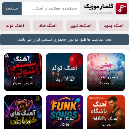
جستجو
آهنگ جدید
آهنگ‌ماشین
آهنگ شاد
آهنگ تولد
همه فعالیت ها طبق قوانین جمهوری اسلامی ایران می باشد
جشن تعیین
سیستمی
آهنگ تولد
جنسیت
شوتی سوار
آهنگ باشگاه
آهنگ های
خز پارتی
جدید
فانک