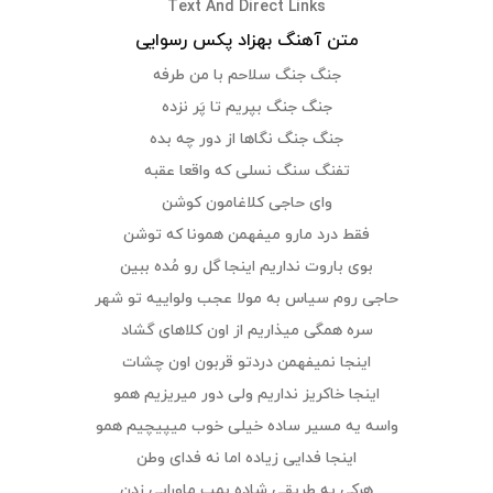
Text And Direct Links
متن آهنگ بهزاد پکس رسوایی
جنگ جنگ سلاحم با من طرفه
جنگ جنگ بپریم تا پَر نزده
جنگ جنگ نگاها از دور چه بده
تفنگ سنگ نسلی که واقعا عقبه
وای حاجی کلاغامون کوشن
فقط درد مارو میفهمن همونا که توشن
بوی باروت نداریم اینجا گل رو مُده ببین
حاجی روم سیاس به مولا عجب ولواییه تو شهر
سره همگی میذاریم از اون کلاهای گشاد
اینجا نمیفهمن دردتو قربون اون چشات
اینجا خاکریز نداریم ولی دور میریزیم همو
واسه یه مسیر ساده خیلی خوب میپیچیم همو
اینجا فدایی زیاده اما نه فدای وطن
هرکی یه طریقی شاده بمب ماورایی زدن