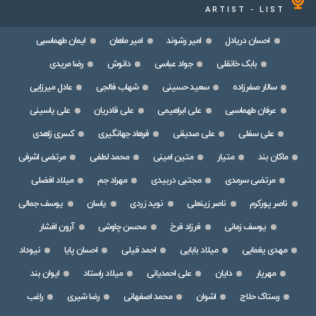
ARTIST - LIST
احسان دریادل
امیر رشوند
امیر ماهان
ایمان طهماسبی
بابک خانقلی
جواد عباسی
دانوش
رضا مریدی
سالار صفرزاده
سعید حسینی
شهاب فالجی
عادل میرزایی
عرفان طهماسبی
علی ابراهیمی
علی قادریان
علی یاسینی
علی سفلی
علی صدیقی
فرهاد جهانگیری
کسری زاهدی
ماکان بند
متیار
متین امینی
محمد لطفی
مرتضی اشرفی
مرتضی سرمدی
مجتبی دربیدی
مهراد جم
میلاد افضلی
ناصر پورکرم
ناصر زینعلی
نوید زردی
یاسان
یوسف جمالی
یوسف زمانی
فرزاد فرخ
محسن چاوشی
آرون افشار
مهدی یغمایی
میلاد بابایی
احمد فیلی
احسان پایا
نیوداد
مهریار
دایان
علی احمدیانی
میلاد راستاد
ایوان بند
رستاک حلاج
اشوان
محمد اصفهانی
رضا شیری
راغب