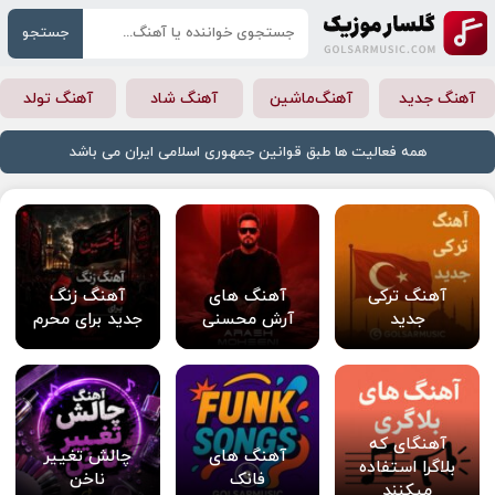
جستجو
آهنگ جدید
آهنگ‌ماشین
آهنگ شاد
آهنگ تولد
همه فعالیت ها طبق قوانین جمهوری اسلامی ایران می باشد
آهنگ ترکی
آهنگ های
آهنگ زنگ
جدید
آرش محسنی
جدید برای محرم
آهنگای که
آهنگ های
چالش تغییر
بلاگرا استفاده
فانک
ناخن
میکنند