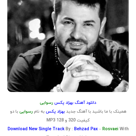
دانلود آهنگ بهزاد پکس
رسوایی
همینک با ما باشید با آهنگ جدید
بهزاد پکس
به نام
رسوایی
با دو
کیفیت 320 و 128 MP3
Download
New Single Track
By :
Behzad Pax
–
Rosvaei
With