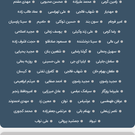
رامین کرمی
محمد علیزاده
محسن محبوبی
مهدی مقدم
مهدیار
شهاب فالجی
علی لهراسبی
عماد طالب زاده
امیر فرجام
سون بند
حسین توکلی
حامیم
سینا پارسیان
رضا کرمی
علی زند وکیلی
یوسف زمانی
مجید اصلاحی
ابی عالی
سینا درخشنده
مسعود صادقلو
حجت اشرف زاده
سهیل رحمانی
گرشا رضایی
شاهین بنان
مجید یحیایی
سامان جلیلی
ایلیا ای جی
علی حسینی
روزبه بمانی
ماهان بهرام خان
شهاب فالجی
کامران تفتی
کیسان
مجید رضوی
مجید رضوی
احمد صفایی
میثم ابراهیمی
علیرضا روزگار
سیامک عباسی
عادل میرزایی
امیرحافظ رنجبر
عرفان طهماسبی
عرشیاس
نوان
معین زد
مهدی احمدوند
ناصر زینعلی
بهنام بانی
مرتضی جعفرزاده
محمد کجوری
نیواد
جمشید پروانی
علی نواب