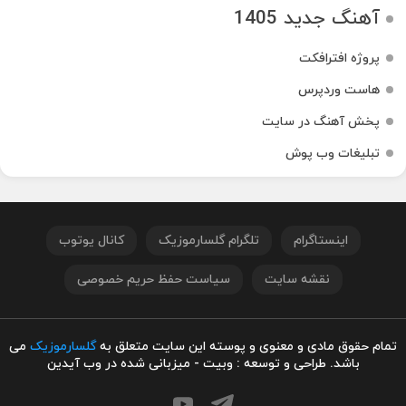
آهنگ جدید 1405
پروژه افترافکت
هاست وردپرس
پخش آهنگ در سایت
تبلیغات وب پوش
اینستاگرام
تلگرام گلسارموزیک
کانال یوتوب
نقشه سایت
سیاست حفظ حریم خصوصی
تمام حقوق مادی و معنوی و پوسته این سایت متعلق به
گلسارموزیک
می
باشد. طراحی و توسعه : وبیت - میزبانی شده در وب آیدین