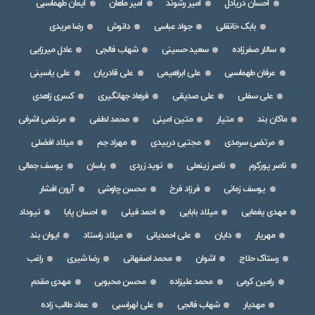
احسان دریادل
امیر رشوند
امیر ماهان
ایمان طهماسبی
بابک خانقلی
جواد عباسی
دانوش
رضا مریدی
سالار صفرزاده
سعید حسینی
شهاب فالجی
عادل میرزایی
عرفان طهماسبی
علی ابراهیمی
علی قادریان
علی یاسینی
علی سفلی
علی صدیقی
فرهاد جهانگیری
کسری زاهدی
ماکان بند
متیار
متین امینی
محمد لطفی
مرتضی اشرفی
مرتضی سرمدی
مجتبی دربیدی
مهراد جم
میلاد افضلی
ناصر پورکرم
ناصر زینعلی
نوید زردی
یاسان
یوسف جمالی
یوسف زمانی
فرزاد فرخ
محسن چاوشی
آرون افشار
مهدی یغمایی
میلاد بابایی
احمد فیلی
احسان پایا
نیوداد
مهریار
دایان
علی احمدیانی
میلاد راستاد
ایوان بند
رستاک حلاج
اشوان
محمد اصفهانی
رضا شیری
راغب
رامین کرمی
محمد علیزاده
محسن محبوبی
مهدی مقدم
مهدیار
شهاب فالجی
علی لهراسبی
عماد طالب زاده