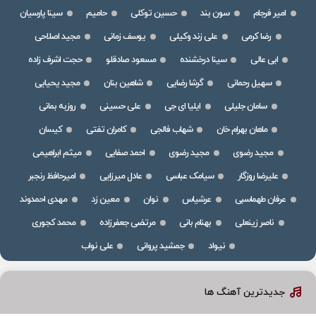
امیر فرجام
سون بند
حسین توکلی
حامیم
سینا پارسیان
رضا کرمی
علی زند وکیلی
یوسف زمانی
مجید اصلاحی
ابی عالی
سینا درخشنده
مسعود صادقلو
حجت اشرف زاده
سهیل رحمانی
گرشا رضایی
شاهین بنان
مجید یحیایی
سامان جلیلی
ایلیا ای جی
علی حسینی
روزبه بمانی
ماهان بهرام خان
شهاب فالجی
کامران تفتی
کیسان
مجید رضوی
مجید رضوی
احمد صفایی
میثم ابراهیمی
علیرضا روزگار
سیامک عباسی
عادل میرزایی
امیرحافظ رنجبر
عرفان طهماسبی
عرشیاس
نوان
معین زد
مهدی احمدوند
ناصر زینعلی
بهنام بانی
مرتضی جعفرزاده
محمد کجوری
نیواد
جمشید پروانی
علی نواب
جدیدترین آهنگ ها