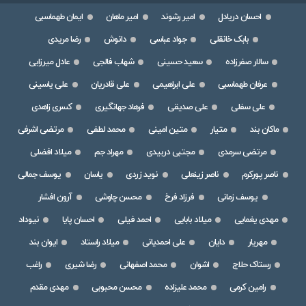
احسان دریادل
امیر رشوند
امیر ماهان
ایمان طهماسبی
بابک خانقلی
جواد عباسی
دانوش
رضا مریدی
سالار صفرزاده
سعید حسینی
شهاب فالجی
عادل میرزایی
عرفان طهماسبی
علی ابراهیمی
علی قادریان
علی یاسینی
علی سفلی
علی صدیقی
فرهاد جهانگیری
کسری زاهدی
ماکان بند
متیار
متین امینی
محمد لطفی
مرتضی اشرفی
مرتضی سرمدی
مجتبی دربیدی
مهراد جم
میلاد افضلی
ناصر پورکرم
ناصر زینعلی
نوید زردی
یاسان
یوسف جمالی
یوسف زمانی
فرزاد فرخ
محسن چاوشی
آرون افشار
مهدی یغمایی
میلاد بابایی
احمد فیلی
احسان پایا
نیوداد
مهریار
دایان
علی احمدیانی
میلاد راستاد
ایوان بند
رستاک حلاج
اشوان
محمد اصفهانی
رضا شیری
راغب
رامین کرمی
محمد علیزاده
محسن محبوبی
مهدی مقدم