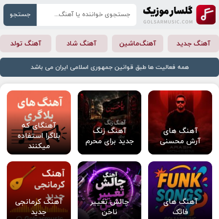
جستجو
آهنگ جدید
آهنگ‌ماشین
آهنگ شاد
آهنگ تولد
همه فعالیت ها طبق قوانین جمهوری اسلامی ایران می باشد
آهنگای که
آهنگ های
آهنگ زنگ
بلاگرا استفاده
آرش محسنی
جدید برای محرم
میکنند
آهنگ های
چالش تغییر
آهنگ کرمانجی
فانک
ناخن
جدید