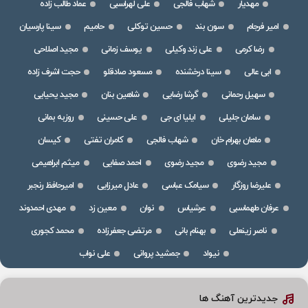
مهدیار
شهاب فالجی
علی لهراسبی
عماد طالب زاده
امیر فرجام
سون بند
حسین توکلی
حامیم
سینا پارسیان
رضا کرمی
علی زند وکیلی
یوسف زمانی
مجید اصلاحی
ابی عالی
سینا درخشنده
مسعود صادقلو
حجت اشرف زاده
سهیل رحمانی
گرشا رضایی
شاهین بنان
مجید یحیایی
سامان جلیلی
ایلیا ای جی
علی حسینی
روزبه بمانی
ماهان بهرام خان
شهاب فالجی
کامران تفتی
کیسان
مجید رضوی
مجید رضوی
احمد صفایی
میثم ابراهیمی
علیرضا روزگار
سیامک عباسی
عادل میرزایی
امیرحافظ رنجبر
عرفان طهماسبی
عرشیاس
نوان
معین زد
مهدی احمدوند
ناصر زینعلی
بهنام بانی
مرتضی جعفرزاده
محمد کجوری
نیواد
جمشید پروانی
علی نواب
جدیدترین آهنگ ها