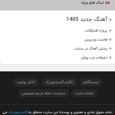
لینک های ویژه
آهنگ جدید 1405
پروژه افترافکت
هاست وردپرس
پخش آهنگ در سایت
تبلیغات وب پوش
اینستاگرام
تلگرام گلسارموزیک
کانال یوتوب
نقشه سایت
سیاست حفظ حریم خصوصی
تمام حقوق مادی و معنوی و پوسته این سایت متعلق به
گلسارموزیک
می