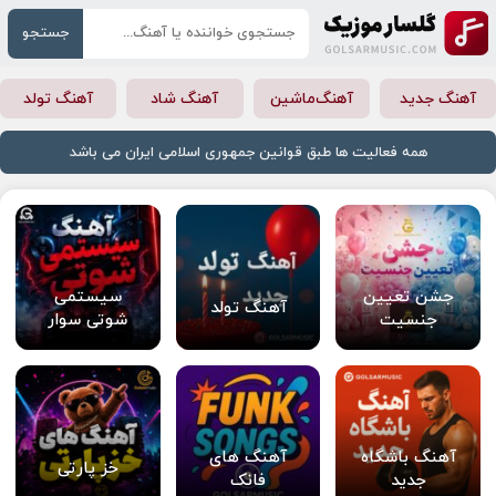
جستجو
آهنگ جدید
آهنگ‌ماشین
آهنگ شاد
آهنگ تولد
همه فعالیت ها طبق قوانین جمهوری اسلامی ایران می باشد
جشن تعیین
سیستمی
آهنگ تولد
جنسیت
شوتی سوار
آهنگ باشگاه
آهنگ های
خز پارتی
جدید
فانک