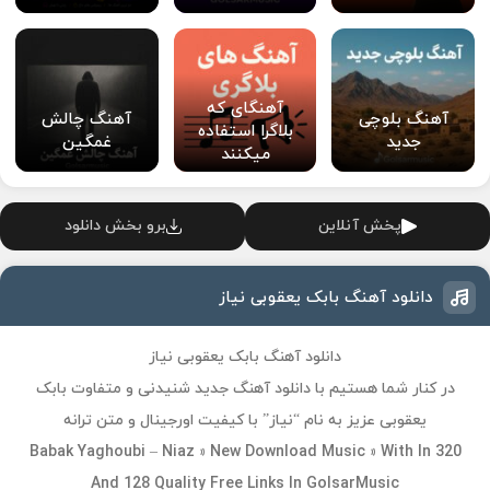
آهنگای که
آهنگ بلوچی
آهنگ چالش
بلاگرا استفاده
جدید
غمگین
میکنند
پخش آنلاین
برو بخش دانلود
دانلود آهنگ بابک یعقوبی نیاز
دانلود آهنگ بابک یعقوبی نیاز
در کنار شما هستیم با دانلود آهنگ جدید شنیدنی و متفاوت بابک
یعقوبی عزیز به نام “نیاز” با کیفیت اورجینال و متن ترانه
Babak Yaghoubi – Niaz » New Download Music » With In 320
And 128 Quality Free Links In GolsarMusic