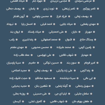
مرتضی سرمدی
مجتبی دربیدی
مهراد جم
میلاد افضلی
ناصر پورکرم
ناصر زینعلی
نوید زردی
یاسان
یوسف جمالی
یوسف زمانی
فرزاد فرخ
محسن چاوشی
آرون افشار
مهدی یغمایی
میلاد بابایی
احمد فیلی
احسان پایا
نیوداد
مهریار
دایان
علی احمدیانی
میلاد راستاد
ایوان بند
رستاک حلاج
اشوان
محمد اصفهانی
رضا شیری
راغب
رامین کرمی
محمد علیزاده
محسن محبوبی
مهدی مقدم
مهدیار
شهاب فالجی
علی لهراسبی
عماد طالب زاده
امیر فرجام
سون بند
حسین توکلی
حامیم
سینا پارسیان
رضا کرمی
علی زند وکیلی
یوسف زمانی
مجید اصلاحی
ابی عالی
سینا درخشنده
مسعود صادقلو
حجت اشرف زاده
سهیل رحمانی
گرشا رضایی
شاهین بنان
مجید یحیایی
سامان جلیلی
ایلیا ای جی
علی حسینی
روزبه بمانی
ماهان بهرام خان
شهاب فالجی
کامران تفتی
کیسان