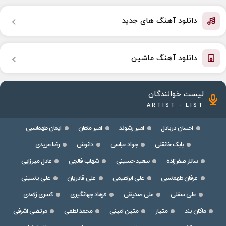
دانلود آهنگ های جدید
دانلود آهنگ ماشین
لیست خوانندگان
ARTIST - LIST
احسان دریادل
امیر رشوند
امیر ماهان
ایمان طهماسبی
بابک خانقلی
جواد عباسی
دانوش
رضا مریدی
سالار صفرزاده
سعید حسینی
شهاب فالجی
عادل میرزایی
عرفان طهماسبی
علی ابراهیمی
علی قادریان
علی یاسینی
علی سفلی
علی صدیقی
فرهاد جهانگیری
کسری زاهدی
ماکان بند
متیار
متین امینی
محمد لطفی
مرتضی اشرفی