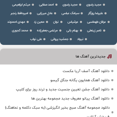
مجید رضوی
مجید رضوی
احمد صفایی
میثم ابراهیمی
علیرضا روزگار
سیامک عباسی
عادل میرزایی
امیرحافظ رنجبر
عرفان طهماسبی
عرشیاس
نوان
معین زد
مهدی احمدوند
ناصر زینعلی
بهنام بانی
مرتضی جعفرزاده
محمد کجوری
نیواد
جمشید پروانی
علی نواب
جدیدترین آهنگ ها
دانلود آهنگ آصف آریا عکست
دانلود آهنگ همایون یگانه جنگل گیسو
دانلود آهنگ جشن تعیین جنسیت جدید و ترند روز برای کلیپ
دانلود آهنگ پیانو معروف جدید مجموعه بهترین ها
دانلود مجموعه آهنگ صبح بخیر انگیزشی (به سبک دکلمه و نماهنگ)
+ پخش آنلاین