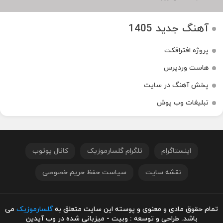
آهنگ جدید 1405
پروژه افترافکت
هاست وردپرس
پخش آهنگ در سایت
تبلیغات وب پوش
اینستاگرام
تلگرام گلسارموزیک
کانال یوتوب
نقشه سایت
سیاست حفظ حریم خصوصی
تمام حقوق مادی و معنوی و پوسته این سایت متعلق به
گلسارموزیک
می
باشد. طراحی و توسعه : وبیت - میزبانی شده در وب آیدین