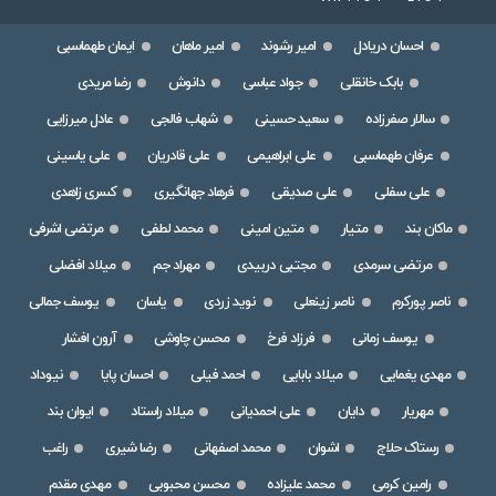
احسان دریادل
امیر رشوند
امیر ماهان
ایمان طهماسبی
بابک خانقلی
جواد عباسی
دانوش
رضا مریدی
سالار صفرزاده
سعید حسینی
شهاب فالجی
عادل میرزایی
عرفان طهماسبی
علی ابراهیمی
علی قادریان
علی یاسینی
علی سفلی
علی صدیقی
فرهاد جهانگیری
کسری زاهدی
ماکان بند
متیار
متین امینی
محمد لطفی
مرتضی اشرفی
مرتضی سرمدی
مجتبی دربیدی
مهراد جم
میلاد افضلی
ناصر پورکرم
ناصر زینعلی
نوید زردی
یاسان
یوسف جمالی
یوسف زمانی
فرزاد فرخ
محسن چاوشی
آرون افشار
مهدی یغمایی
میلاد بابایی
احمد فیلی
احسان پایا
نیوداد
مهریار
دایان
علی احمدیانی
میلاد راستاد
ایوان بند
رستاک حلاج
اشوان
محمد اصفهانی
رضا شیری
راغب
رامین کرمی
محمد علیزاده
محسن محبوبی
مهدی مقدم