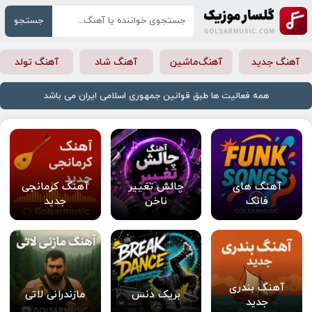
جستجو
آهنگ جدید
آهنگ‌ماشین
آهنگ شاد
آهنگ تولد
همه فعالیت ها طبق قوانین جمهوری اسلامی ایران می باشد
آهنگ های
چالش تغییر
آهنگ کرمانجی
فانک
ناخن
جدید
آهنگ بندری
بریک دنس
مازندرانی لاتی
جدید