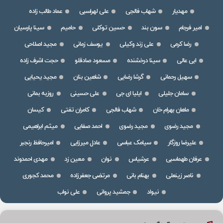
مهدیار
شهاب فالجی
علی لهراسبی
عماد طالب زاده
امیر فرجام
سون بند
حسین توکلی
حامیم
سینا پارسیان
رضا کرمی
علی زند وکیلی
یوسف زمانی
مجید اصلاحی
ابی عالی
سینا درخشنده
مسعود صادقلو
حجت اشرف زاده
سهیل رحمانی
گرشا رضایی
شاهین بنان
مجید یحیایی
سامان جلیلی
ایلیا ای جی
علی حسینی
روزبه بمانی
ماهان بهرام خان
شهاب فالجی
کامران تفتی
کیسان
مجید رضوی
مجید رضوی
احمد صفایی
میثم ابراهیمی
علیرضا روزگار
سیامک عباسی
عادل میرزایی
امیرحافظ رنجبر
عرفان طهماسبی
عرشیاس
نوان
معین زد
مهدی احمدوند
ناصر زینعلی
بهنام بانی
مرتضی جعفرزاده
محمد کجوری
نیواد
جمشید پروانی
علی نواب