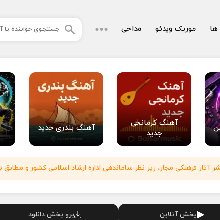
 ها
موزیک ویدئو
مداحی
آهنگ کرمانجی
ن
آهنگ بندری جدید
جدید
آثار فرهنگی مجاز، زیر نظر ساماندهی اداره ارشاد اسلامی کشور و مطابق با
پخش آنلاین
برو بخش دانلود