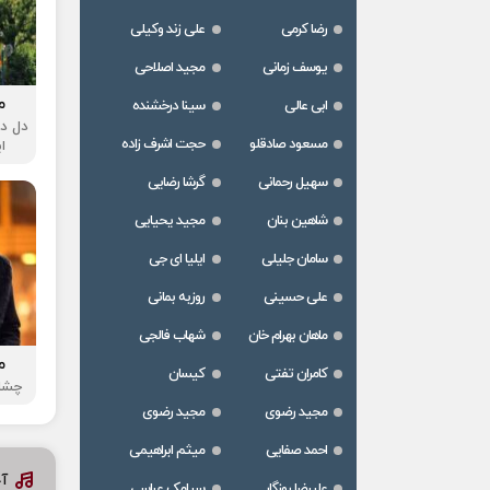
رضا کرمی
علی زند وکیلی
یوسف زمانی
مجید اصلاحی
م
ابی عالی
سینا درخشنده
دل دن
مسعود صادقلو
حجت اشرف زاده
ا
سهیل رحمانی
گرشا رضایی
شاهین بنان
مجید یحیایی
سامان جلیلی
ایلیا ای جی
علی حسینی
روزبه بمانی
ماهان بهرام خان
شهاب فالجی
م
کامران تفتی
کیسان
چشام
مجید رضوی
مجید رضوی
احمد صفایی
میثم ابراهیمی
آ
علیرضا روزگار
سیامک عباسی