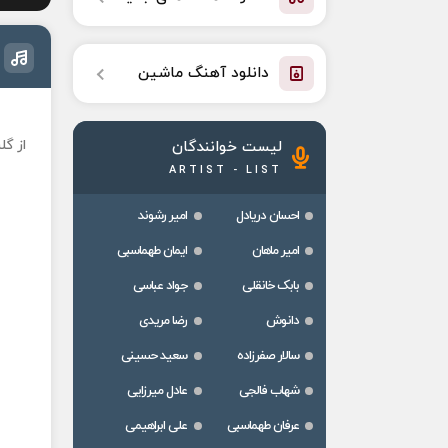
دانلود آهنگ ماشین
از گ
لیست خوانندگان
ARTIST - LIST
احسان دریادل
امیر رشوند
امیر ماهان
ایمان طهماسبی
بابک خانقلی
جواد عباسی
دانوش
رضا مریدی
سالار صفرزاده
سعید حسینی
شهاب فالجی
عادل میرزایی
عرفان طهماسبی
علی ابراهیمی