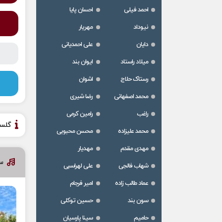
احمد فیلی
احسان پایا
نیوداد
مهریار
دایان
علی احمدیانی
میلاد راستاد
ایوان بند
رستاک حلاج
اشوان
محمد اصفهانی
رضا شیری
راغب
رامین کرمی
گلس
محمد علیزاده
محسن محبوبی
مهدی مقدم
مهدیار
س
شهاب فالجی
علی لهراسبی
عماد طالب زاده
امیر فرجام
سون بند
حسین توکلی
حامیم
سینا پارسیان