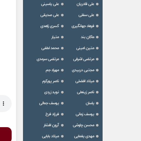
علی قادریان
علی یاسینی
علی سفلی
علی صدیقی
فرهاد جهانگیری
کسری زاهدی
ماکان بند
متیار
متین امینی
محمد لطفی
مرتضی اشرفی
مرتضی سرمدی
مجتبی دربیدی
مهراد جم
میلاد افضلی
ناصر پورکرم
ناصر زینعلی
نوید زردی
یاسان
یوسف جمالی
یوسف زمانی
فرزاد فرخ
محسن چاوشی
آرون افشار
مهدی یغمایی
میلاد بابایی