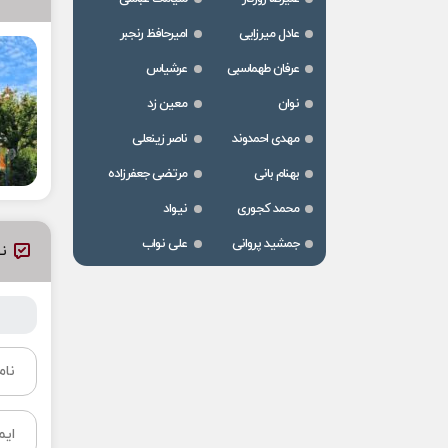
عادل میرزایی
امیرحافظ رنجبر
عرفان طهماسبی
عرشیاس
نوان
معین زد
مهدی احمدوند
ناصر زینعلی
بهنام بانی
مرتضی جعفرزاده
محمد کجوری
نیواد
جمشید پروانی
علی نواب
نظ