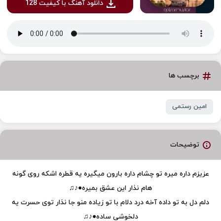
دانلود آهنگ با کیفیت 128
برچسب ها
امین رستمی
توضیحات
عزیزم داره میره تو چشام داره بارون میگیره یه قطره اشکه روی گونه
هام نذار این عشق بمیره●♪♫
دلم دل به تو داده آخه درد دلام با تو زیاده منو جا نذار توی حسرت یه
دلخوشی ساده●♪♫