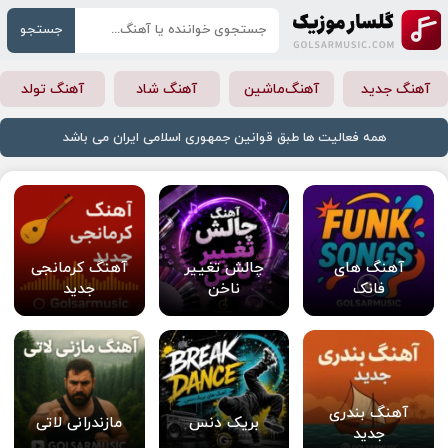
جستجو
آهنگ جدید
آهنگ‌ماشین
آهنگ شاد
آهنگ تولد
همه فعالیت ها طبق قوانین جمهوری اسلامی ایران می باشد
آهنگ های
چالش تغییر
آهنگ کرمانجی
فانک
ناخن
جدید
آهنگ بندری
بریک دنس
مازندرانی لاتی
جدید