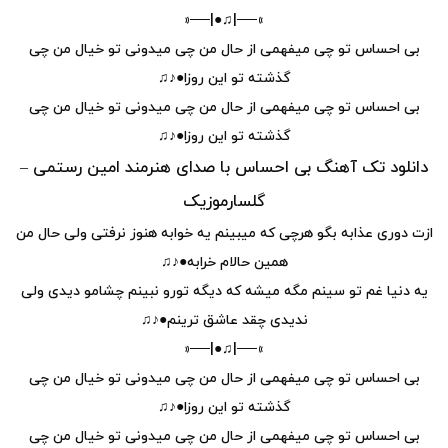
»──|♫●|──«
بی احساس تو چی میفهمی از حال من چی میدونی تو خیال من چی
گذشته تو این روزا●♪♫
بی احساس تو چی میفهمی از حال من چی میدونی تو خیال من چی
گذشته تو این روزا●♪♫
دانلود تک آهنگ بی احساس با صدای هنرمند امین رستمی –
گلسارموزیک
ازت دوری عذابه بگو هرچی که میبینم یه خوابه هنوز نرفتی ولی حال من
همین حالام خرابه●♪♫
یه دنیا غم تو سینم مگه میشه که دیگه تورو نبینم چشامو دیدی ولی
ندیدی چقد عاشق ترینم●♪♫
»──|♫●|──«
بی احساس تو چی میفهمی از حال من چی میدونی تو خیال من چی
گذشته تو این روزا●♪♫
بی احساس تو چی میفهمی از حال من چی میدونی تو خیال من چی