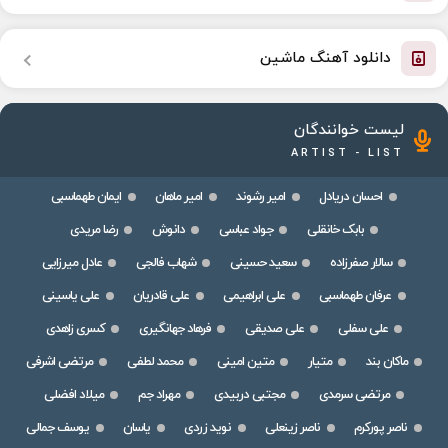
دانلود آهنگ ماشین
لیست خوانندگان
ARTIST - LIST
احسان دریادل
امیر رشوند
امیر ماهان
ایمان طهماسبی
بابک خانقلی
جواد عباسی
دانوش
رضا مریدی
سالار صفرزاده
سعید حسینی
شهاب فالجی
عادل میرزایی
عرفان طهماسبی
علی ابراهیمی
علی قادریان
علی یاسینی
علی سفلی
علی صدیقی
فرهاد جهانگیری
کسری زاهدی
ماکان بند
متیار
متین امینی
محمد لطفی
مرتضی اشرفی
مرتضی سرمدی
مجتبی دربیدی
مهراد جم
میلاد افضلی
ناصر پورکرم
ناصر زینعلی
نوید زردی
یاسان
یوسف جمالی