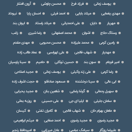
یوسف زمانی
فرزاد فرخ
محسن چاوشی
آرون افشار
مهدی یغمایی
میلاد بابایی
احمد فیلی
احسان پایا
نیوداد
مهریار
دایان
علی احمدیانی
میلاد راستاد
ایوان بند
رستاک حلاج
اشوان
محمد اصفهانی
رضا شیری
راغب
رامین کرمی
محمد علیزاده
محسن محبوبی
مهدی مقدم
مهدیار
شهاب فالجی
علی لهراسبی
عماد طالب زاده
امیر فرجام
سون بند
حسین توکلی
حامیم
سینا پارسیان
رضا کرمی
علی زند وکیلی
یوسف زمانی
مجید اصلاحی
ابی عالی
سینا درخشنده
مسعود صادقلو
حجت اشرف زاده
سهیل رحمانی
گرشا رضایی
شاهین بنان
مجید یحیایی
سامان جلیلی
ایلیا ای جی
علی حسینی
روزبه بمانی
ماهان بهرام خان
شهاب فالجی
کامران تفتی
کیسان
مجید رضوی
مجید رضوی
احمد صفایی
میثم ابراهیمی
علیرضا روزگار
سیامک عباسی
عادل میرزایی
امیرحافظ رنجبر