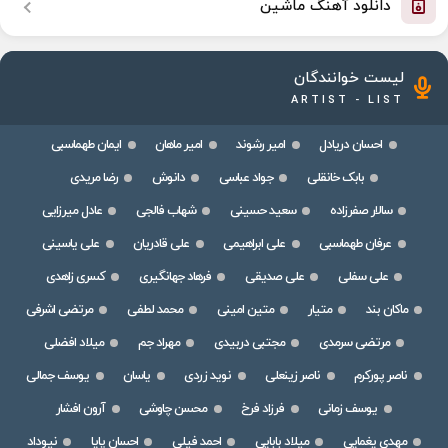
دانلود آهنگ ماشین
لیست خوانندگان
ARTIST - LIST
احسان دریادل
امیر رشوند
امیر ماهان
ایمان طهماسبی
بابک خانقلی
جواد عباسی
دانوش
رضا مریدی
سالار صفرزاده
سعید حسینی
شهاب فالجی
عادل میرزایی
عرفان طهماسبی
علی ابراهیمی
علی قادریان
علی یاسینی
علی سفلی
علی صدیقی
فرهاد جهانگیری
کسری زاهدی
ماکان بند
متیار
متین امینی
محمد لطفی
مرتضی اشرفی
مرتضی سرمدی
مجتبی دربیدی
مهراد جم
میلاد افضلی
ناصر پورکرم
ناصر زینعلی
نوید زردی
یاسان
یوسف جمالی
یوسف زمانی
فرزاد فرخ
محسن چاوشی
آرون افشار
مهدی یغمایی
میلاد بابایی
احمد فیلی
احسان پایا
نیوداد