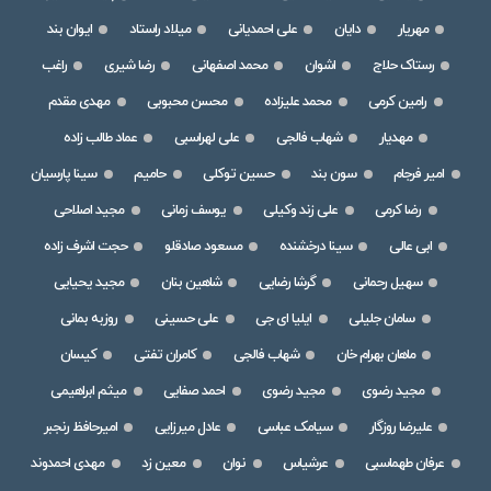
مهریار
دایان
علی احمدیانی
میلاد راستاد
ایوان بند
رستاک حلاج
اشوان
محمد اصفهانی
رضا شیری
راغب
رامین کرمی
محمد علیزاده
محسن محبوبی
مهدی مقدم
مهدیار
شهاب فالجی
علی لهراسبی
عماد طالب زاده
امیر فرجام
سون بند
حسین توکلی
حامیم
سینا پارسیان
رضا کرمی
علی زند وکیلی
یوسف زمانی
مجید اصلاحی
ابی عالی
سینا درخشنده
مسعود صادقلو
حجت اشرف زاده
سهیل رحمانی
گرشا رضایی
شاهین بنان
مجید یحیایی
سامان جلیلی
ایلیا ای جی
علی حسینی
روزبه بمانی
ماهان بهرام خان
شهاب فالجی
کامران تفتی
کیسان
مجید رضوی
مجید رضوی
احمد صفایی
میثم ابراهیمی
علیرضا روزگار
سیامک عباسی
عادل میرزایی
امیرحافظ رنجبر
عرفان طهماسبی
عرشیاس
نوان
معین زد
مهدی احمدوند