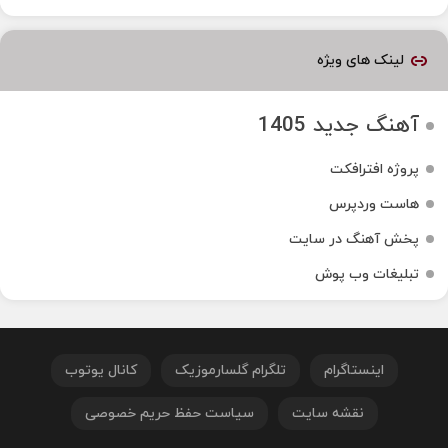
لینک های ویژه
آهنگ جدید 1405
پروژه افترافکت
هاست وردپرس
پخش آهنگ در سایت
تبلیغات وب پوش
اینستاگرام
تلگرام گلسارموزیک
کانال یوتوب
نقشه سایت
سیاست حفظ حریم خصوصی