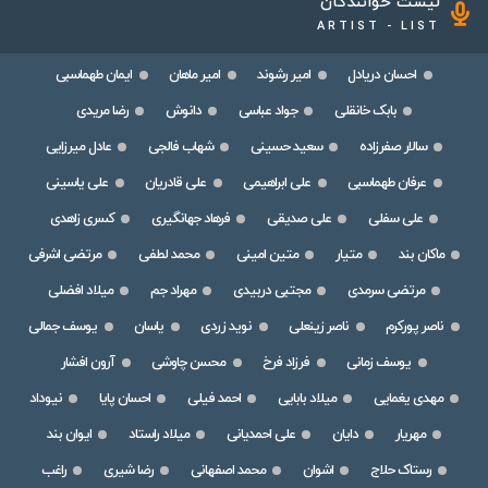
لیست خوانندگان
ARTIST - LIST
احسان دریادل
امیر رشوند
امیر ماهان
ایمان طهماسبی
بابک خانقلی
جواد عباسی
دانوش
رضا مریدی
سالار صفرزاده
سعید حسینی
شهاب فالجی
عادل میرزایی
عرفان طهماسبی
علی ابراهیمی
علی قادریان
علی یاسینی
علی سفلی
علی صدیقی
فرهاد جهانگیری
کسری زاهدی
ماکان بند
متیار
متین امینی
محمد لطفی
مرتضی اشرفی
مرتضی سرمدی
مجتبی دربیدی
مهراد جم
میلاد افضلی
ناصر پورکرم
ناصر زینعلی
نوید زردی
یاسان
یوسف جمالی
یوسف زمانی
فرزاد فرخ
محسن چاوشی
آرون افشار
مهدی یغمایی
میلاد بابایی
احمد فیلی
احسان پایا
نیوداد
مهریار
دایان
علی احمدیانی
میلاد راستاد
ایوان بند
رستاک حلاج
اشوان
محمد اصفهانی
رضا شیری
راغب