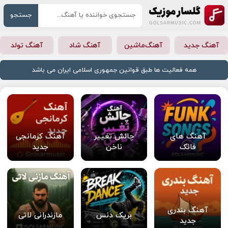
جستجو
آهنگ جدید
آهنگ‌ماشین
آهنگ شاد
آهنگ تولد
همه فعالیت ها طبق قوانین جمهوری اسلامی ایران می باشد
آهنگ های
چالش تغییر
آهنگ کرمانجی
فانک
ناخن
جدید
آهنگ بندری
بریک دنس
مازندرانی لاتی
جدید