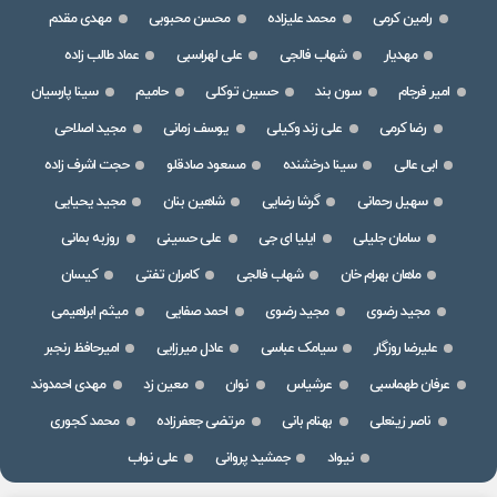
رامین کرمی
محمد علیزاده
محسن محبوبی
مهدی مقدم
مهدیار
شهاب فالجی
علی لهراسبی
عماد طالب زاده
امیر فرجام
سون بند
حسین توکلی
حامیم
سینا پارسیان
رضا کرمی
علی زند وکیلی
یوسف زمانی
مجید اصلاحی
ابی عالی
سینا درخشنده
مسعود صادقلو
حجت اشرف زاده
سهیل رحمانی
گرشا رضایی
شاهین بنان
مجید یحیایی
سامان جلیلی
ایلیا ای جی
علی حسینی
روزبه بمانی
ماهان بهرام خان
شهاب فالجی
کامران تفتی
کیسان
مجید رضوی
مجید رضوی
احمد صفایی
میثم ابراهیمی
علیرضا روزگار
سیامک عباسی
عادل میرزایی
امیرحافظ رنجبر
عرفان طهماسبی
عرشیاس
نوان
معین زد
مهدی احمدوند
ناصر زینعلی
بهنام بانی
مرتضی جعفرزاده
محمد کجوری
نیواد
جمشید پروانی
علی نواب