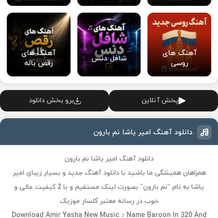
آهنگ های
آهنگ های
شافل دنس
روسی
رقص باله
پخش آنلاین
برو بخش دانلود
دانلود آهنگ امیر یاشا نم بارون
دانلود آهنگ امیر یاشا نم بارون
همراهان همیشگی ما باشید با دانلود آهنگ جدید و بسیار زیبای امیر
یاشا به نام “نم بارون” بصورت لینک مستقیم و با 2 کیفیت عالی و
خوب در رسانه معتبر گلسار موزیک
Download Amir Yasha New Music ♪ Name Baroon In 320 And