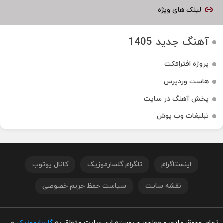
لینک های ویژه
آهنگ جدید 1405
پروژه افترافکت
هاست وردپرس
پخش آهنگ در سایت
تبلیغات وب پوش
اینستاگرام
تلگرام گلسارموزیک
کانال یوتوب
نقشه سایت
سیاست حفظ حریم خصوصی
تمام حقوق مادی و معنوی و پوسته این سایت متعلق به
گلسارموزیک
می