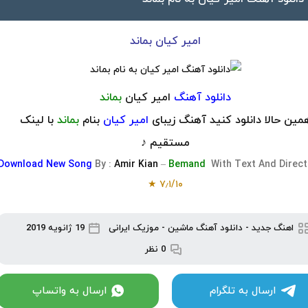
امیر کیان بماند
دانلود آهنگ
امیر کیان
بماند
مین حالا دانلود کنید آهنگ زیبای
امیر کیان
بنام
بماند
با لینک
مستقیم ♪
Download
New Song
By :
Amir Kian
–
Bemand
With Text And Direct
★
۷٫۱
/
۱۰
اهنگ جدید
-
دانلود آهنگ ماشین
-
موزیک ایرانی
19 ژانویه 2019
0 نظر
ارسال به تلگرام
ارسال به واتساپ