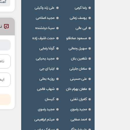
آهنگ
رضا کرمی
علی زند وکیلی
یوسف زمانی
مجید اصلاحی
نظ
ابی عالی
سینا درخشنده
مسعود صادقلو
حجت اشرف زاده
سهیل رحمانی
گرشا رضایی
شاهین بنان
مجید یحیایی
سامان جلیلی
ایلیا ای جی
علی حسینی
روزبه بمانی
ماهان بهرام خان
شهاب فالجی
کامران تفتی
کیسان
مجید رضوی
مجید رضوی
احمد صفایی
میثم ابراهیمی
علیرضا روزگار
سیامک عباسی