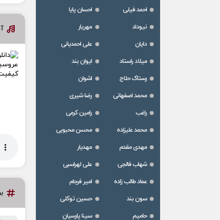
احمد فیلی
احسان پایا
نیوداد
مهریار
آخ
دایان
علی احمدیانی
میلاد راستاد
ایوان بند
رستاک حلاج
اشوان
محمد اصفهانی
رضا شیری
راغب
رامین کرمی
محمد علیزاده
محسن محبوبی
مهدی مقدم
مهدیار
شهاب فالجی
علی لهراسبی
عماد طالب زاده
امیر فرجام
ب
سون بند
حسین توکلی
حامیم
سینا پارسیان