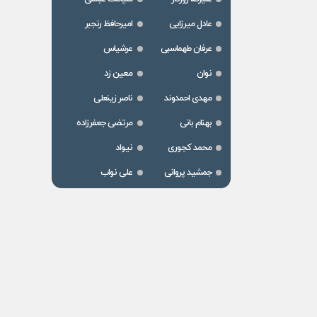
عادل میرزایی
امیرحافظ رنجبر
عرفان طهماسبی
عرشیاس
نوان
معین زد
مهدی احمدوند
ناصر زینعلی
بهنام بانی
مرتضی جعفرزاده
محمد کجوری
نیواد
جمشید پروانی
علی نواب