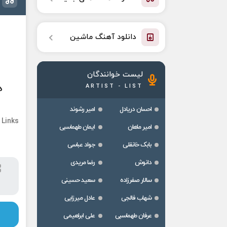
دانلود آهنگ ماشین
لیست خوانندگان
ARTIST - LIST
ه
احسان دریادل
امیر رشوند
 Links
امیر ماهان
ایمان طهماسبی
بابک خانقلی
جواد عباسی
دانوش
رضا مریدی
سالار صفرزاده
سعید حسینی
شهاب فالجی
عادل میرزایی
عرفان طهماسبی
علی ابراهیمی