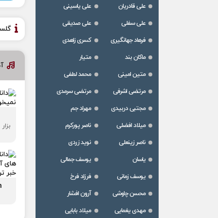
علی قادریان
علی یاسینی
علی سفلی
علی صدیقی
گلس
فرهاد جهانگیری
کسری زاهدی
ماکان بند
متیار
آ
متین امینی
محمد لطفی
مرتضی اشرفی
مرتضی سرمدی
مجتبی دربیدی
مهراد جم
میلاد افضلی
ناصر پورکرم
بزار
ناصر زینعلی
نوید زردی
یاسان
یوسف جمالی
یوسف زمانی
فرزاد فرخ
n
محسن چاوشی
آرون افشار
مهدی یغمایی
میلاد بابایی