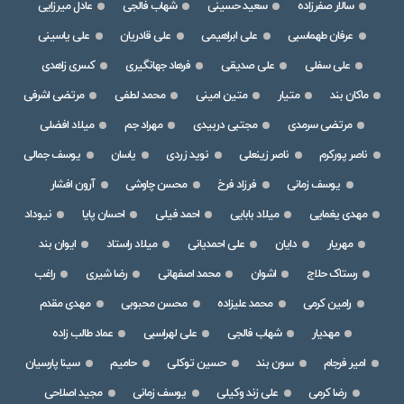
سالار صفرزاده
سعید حسینی
شهاب فالجی
عادل میرزایی
عرفان طهماسبی
علی ابراهیمی
علی قادریان
علی یاسینی
علی سفلی
علی صدیقی
فرهاد جهانگیری
کسری زاهدی
ماکان بند
متیار
متین امینی
محمد لطفی
مرتضی اشرفی
مرتضی سرمدی
مجتبی دربیدی
مهراد جم
میلاد افضلی
ناصر پورکرم
ناصر زینعلی
نوید زردی
یاسان
یوسف جمالی
یوسف زمانی
فرزاد فرخ
محسن چاوشی
آرون افشار
مهدی یغمایی
میلاد بابایی
احمد فیلی
احسان پایا
نیوداد
مهریار
دایان
علی احمدیانی
میلاد راستاد
ایوان بند
رستاک حلاج
اشوان
محمد اصفهانی
رضا شیری
راغب
رامین کرمی
محمد علیزاده
محسن محبوبی
مهدی مقدم
مهدیار
شهاب فالجی
علی لهراسبی
عماد طالب زاده
امیر فرجام
سون بند
حسین توکلی
حامیم
سینا پارسیان
رضا کرمی
علی زند وکیلی
یوسف زمانی
مجید اصلاحی