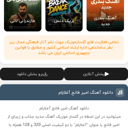
آهنگ بندری
بریک دنس
مازندرانی لاتی
جدید
تمامی فعالیت های گلسارموزیک جهت نشر آثار فرهنگی مجاز، زیر
نظر ساماندهی اداره ارشاد اسلامی کشور و مطابق با قوانین
جمهوری اسلامی ایران می باشد
پخش آنلاین
برو بخش دانلود
دانلود آهنگ امیر فاتح آغلارام
دانلود آهنگ امیر فاتح آغلارام
میتوانید در این لحظه در گلسار موزیک آهنگ جدید جذاب و زیبای از
امیر فاتح با عنوان “آغلارام” با دو کیفیت اصلی 320 و 128 همراه با