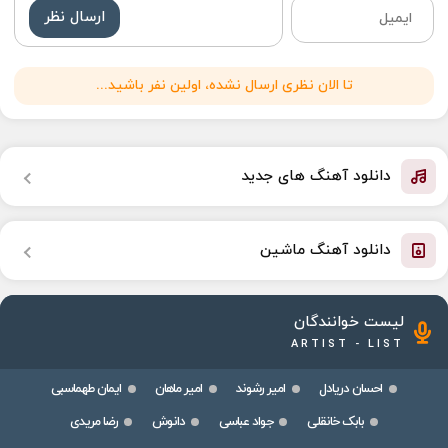
ارسال نظر
تا الان نظری ارسال نشده، اولین نفر باشید...
دانلود آهنگ های جدید
دانلود آهنگ ماشین
لیست خوانندگان
ARTIST - LIST
احسان دریادل
امیر رشوند
امیر ماهان
ایمان طهماسبی
بابک خانقلی
جواد عباسی
دانوش
رضا مریدی