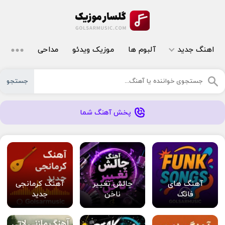
اهنگ جدید
آلبوم ها
موزیک ویدئو
مداحی
جستجو
پخش آهنگ شما
آهنگ های
چالش تغییر
آهنگ کرمانجی
فانک
ناخن
جدید