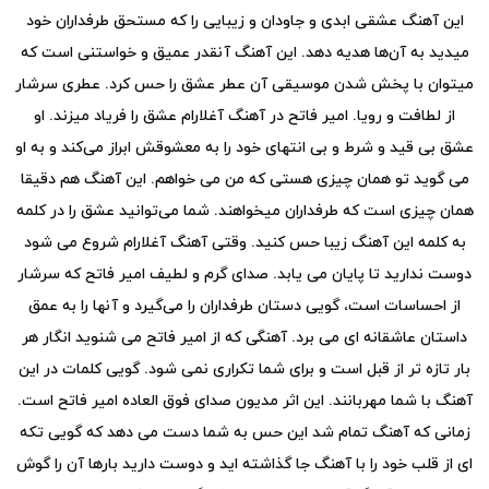
این آهنگ عشقی ابدی و جاودان و زیبایی را که مستحق طرفداران خود
میدید به آن‌ها هدیه دهد. این آهنگ آنقدر عمیق و خواستنی است که
میتوان با پخش شدن موسیقی آن عطر عشق را حس کرد. عطری سرشار
از لطافت و رویا. امیر فاتح در آهنگ آغلارام عشق را فریاد میزند. او
عشق بی قید و شرط و بی انتهای خود را به معشوقش ابراز می‌کند و به او
می گوید تو همان چیزی هستی که من می خواهم. این آهنگ هم دقیقا
همان چیزی است که طرفداران میخواهند. شما می‌توانید عشق را در کلمه
به کلمه این آهنگ زیبا حس کنید. وقتی آهنگ آغلارام شروع می شود
دوست ندارید تا پایان می یابد. صدای گرم و لطیف امیر فاتح که سرشار
از احساسات است، گویی دستان طرفداران را می‌گیرد و آنها را به عمق
داستان عاشقانه ای می برد. آهنگی که از امیر فاتح می شنوید انگار هر
بار تازه تر از قبل است و برای شما تکراری نمی شود. گویی کلمات در این
آهنگ با شما مهربانند. این اثر مدیون صدای فوق العاده امیر فاتح است.
زمانی که آهنگ تمام شد این حس به شما دست می دهد که گویی تکه
ای از قلب خود را با آهنگ جا گذاشته اید و دوست دارید بارها آن را گوش