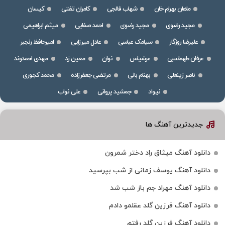
ماهان بهرام خان
شهاب فالجی
کامران تفتی
کیسان
مجید رضوی
مجید رضوی
احمد صفایی
میثم ابراهیمی
علیرضا روزگار
سیامک عباسی
عادل میرزایی
امیرحافظ رنجبر
عرفان طهماسبی
عرشیاس
نوان
معین زد
مهدی احمدوند
ناصر زینعلی
بهنام بانی
مرتضی جعفرزاده
محمد کجوری
نیواد
جمشید پروانی
علی نواب
جدیدترین آهنگ ها
دانلود آهنگ میثاق راد دختر شمرون
دانلود آهنگ یوسف زمانی از شب بپرسید
دانلود آهنگ مهراد جم باز شب شد
دانلود آهنگ فرزین گلد عقلمو دادم
دانلود آهنگ فرزین گلد رفتم