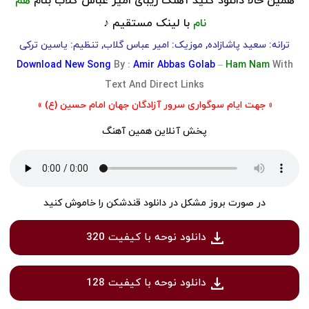
همین حالا دانلود کنید آهنگ زیبای امیر عباس گلاب بنام
هم
نام
با لینک مستقیم ♪
ترانه: سعید پاشازاده, موزیک: امیر عباس گلاب, تنظیم: یاسین ترکی
Download
New Song
By :
Amir Abbas Golab
–
Ham Nam
With
Text And Direct Links
« جهت ایام سوگواری سرور آزادگان جهان امام حسین (ع) »
پخش آنلاین همین آهنگ
در صورت بروز مشکل در دانلود قندشکن را خاموش کنید
دانلود نوحه با کیفیت 320
دانلود نوحه با کیفیت 128