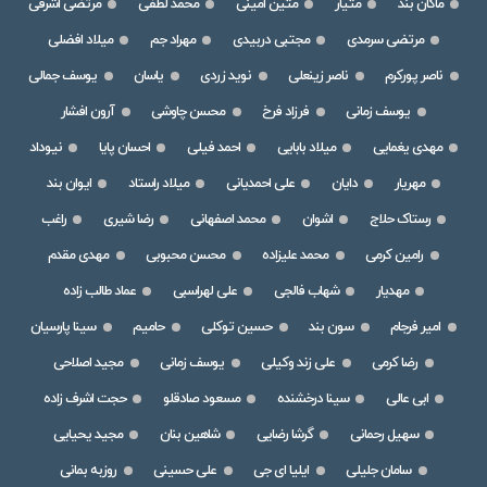
ماکان بند
متیار
متین امینی
محمد لطفی
مرتضی اشرفی
مرتضی سرمدی
مجتبی دربیدی
مهراد جم
میلاد افضلی
ناصر پورکرم
ناصر زینعلی
نوید زردی
یاسان
یوسف جمالی
یوسف زمانی
فرزاد فرخ
محسن چاوشی
آرون افشار
مهدی یغمایی
میلاد بابایی
احمد فیلی
احسان پایا
نیوداد
مهریار
دایان
علی احمدیانی
میلاد راستاد
ایوان بند
رستاک حلاج
اشوان
محمد اصفهانی
رضا شیری
راغب
رامین کرمی
محمد علیزاده
محسن محبوبی
مهدی مقدم
مهدیار
شهاب فالجی
علی لهراسبی
عماد طالب زاده
امیر فرجام
سون بند
حسین توکلی
حامیم
سینا پارسیان
رضا کرمی
علی زند وکیلی
یوسف زمانی
مجید اصلاحی
ابی عالی
سینا درخشنده
مسعود صادقلو
حجت اشرف زاده
سهیل رحمانی
گرشا رضایی
شاهین بنان
مجید یحیایی
سامان جلیلی
ایلیا ای جی
علی حسینی
روزبه بمانی