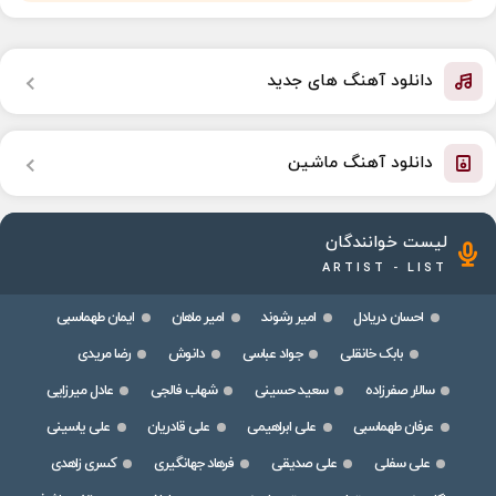
دانلود آهنگ های جدید
دانلود آهنگ ماشین
لیست خوانندگان
ARTIST - LIST
احسان دریادل
امیر رشوند
امیر ماهان
ایمان طهماسبی
بابک خانقلی
جواد عباسی
دانوش
رضا مریدی
سالار صفرزاده
سعید حسینی
شهاب فالجی
عادل میرزایی
عرفان طهماسبی
علی ابراهیمی
علی قادریان
علی یاسینی
علی سفلی
علی صدیقی
فرهاد جهانگیری
کسری زاهدی