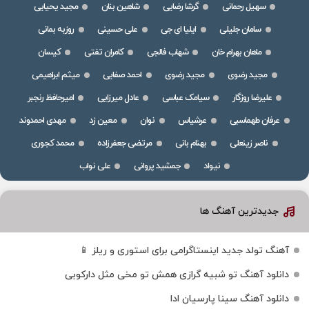
سهیل رحمانی
گرشا رضایی
شاهین بنان
مجید یحیایی
سامان جلیلی
ایلیا ای جی
علی حسینی
روزبه بمانی
ماهان بهرام خان
شهاب فالجی
کامران تفتی
کیسان
مجید رضوی
مجید رضوی
احمد صفایی
میثم ابراهیمی
علیرضا روزگار
سیامک عباسی
عادل میرزایی
امیرحافظ رنجبر
عرفان طهماسبی
عرشیاس
نوان
معین زد
مهدی احمدوند
ناصر زینعلی
بهنام بانی
مرتضی جعفرزاده
محمد کجوری
نیواد
جمشید پروانی
علی نواب
جدیدترین آهنگ ها
آهنگ تولد جدید اینستاگرامی برای استوری و ریلز 📱
دانلود آهنگ تو شبیه گرازی همش تو مخی مثل دارکوبی
دانلود آهنگ سینا پارسیان ادا