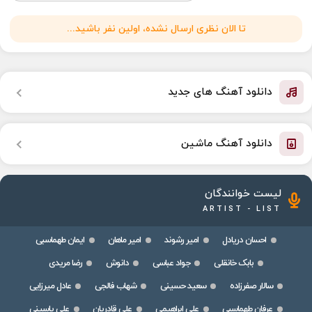
تا الان نظری ارسال نشده، اولین نفر باشید...
دانلود آهنگ های جدید
دانلود آهنگ ماشین
لیست خوانندگان
ARTIST - LIST
احسان دریادل
امیر رشوند
امیر ماهان
ایمان طهماسبی
بابک خانقلی
جواد عباسی
دانوش
رضا مریدی
سالار صفرزاده
سعید حسینی
شهاب فالجی
عادل میرزایی
عرفان طهماسبی
علی ابراهیمی
علی قادریان
علی یاسینی