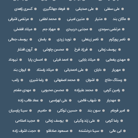
علی سفلی
علی صدیقی
فرهاد جهانگیری
کسری زاهدی
ماکان بند
متیار
متین امینی
محمد لطفی
مرتضی اشرفی
مرتضی سرمدی
مجتبی دربیدی
مهراد جم
میلاد افضلی
ناصر پورکرم
ناصر زینعلی
نوید زردی
یاسان
یوسف جمالی
یوسف زمانی
فرزاد فرخ
محسن چاوشی
آرون افشار
مهدی یغمایی
میلاد بابایی
احمد فیلی
احسان پایا
نیوداد
مهریار
دایان
علی احمدیانی
میلاد راستاد
ایوان بند
رستاک حلاج
اشوان
محمد اصفهانی
رضا شیری
راغب
رامین کرمی
محمد علیزاده
محسن محبوبی
مهدی مقدم
مهدیار
شهاب فالجی
علی لهراسبی
عماد طالب زاده
امیر فرجام
سون بند
حسین توکلی
حامیم
سینا پارسیان
رضا کرمی
علی زند وکیلی
یوسف زمانی
مجید اصلاحی
ابی عالی
سینا درخشنده
مسعود صادقلو
حجت اشرف زاده