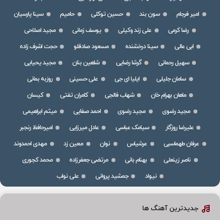
امیر فرجام
سون بند
حسین توکلی
حامیم
سینا پارسیان
رضا کرمی
علی زند وکیلی
یوسف زمانی
مجید اصلاحی
ابی عالی
سینا درخشنده
مسعود صادقلو
حجت اشرف زاده
سهیل رحمانی
گرشا رضایی
شاهین بنان
مجید یحیایی
سامان جلیلی
ایلیا ای جی
علی حسینی
روزبه بمانی
ماهان بهرام خان
شهاب فالجی
کامران تفتی
کیسان
مجید رضوی
مجید رضوی
احمد صفایی
میثم ابراهیمی
علیرضا روزگار
سیامک عباسی
عادل میرزایی
امیرحافظ رنجبر
عرفان طهماسبی
عرشیاس
نوان
معین زد
مهدی احمدوند
ناصر زینعلی
بهنام بانی
مرتضی جعفرزاده
محمد کجوری
نیواد
جمشید پروانی
علی نواب
جدیدترین آهنگ ها