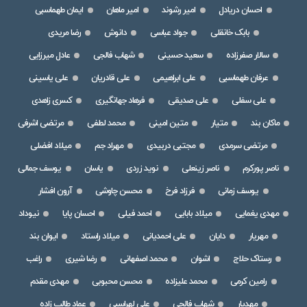
احسان دریادل
امیر رشوند
امیر ماهان
ایمان طهماسبی
بابک خانقلی
جواد عباسی
دانوش
رضا مریدی
سالار صفرزاده
سعید حسینی
شهاب فالجی
عادل میرزایی
عرفان طهماسبی
علی ابراهیمی
علی قادریان
علی یاسینی
علی سفلی
علی صدیقی
فرهاد جهانگیری
کسری زاهدی
ماکان بند
متیار
متین امینی
محمد لطفی
مرتضی اشرفی
مرتضی سرمدی
مجتبی دربیدی
مهراد جم
میلاد افضلی
ناصر پورکرم
ناصر زینعلی
نوید زردی
یاسان
یوسف جمالی
یوسف زمانی
فرزاد فرخ
محسن چاوشی
آرون افشار
مهدی یغمایی
میلاد بابایی
احمد فیلی
احسان پایا
نیوداد
مهریار
دایان
علی احمدیانی
میلاد راستاد
ایوان بند
رستاک حلاج
اشوان
محمد اصفهانی
رضا شیری
راغب
رامین کرمی
محمد علیزاده
محسن محبوبی
مهدی مقدم
مهدیار
شهاب فالجی
علی لهراسبی
عماد طالب زاده