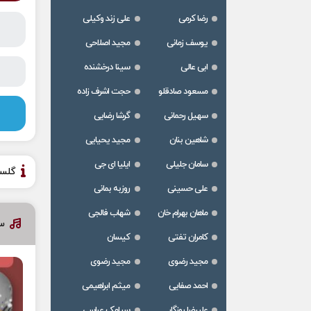
رضا کرمی
علی زند وکیلی
یوسف زمانی
مجید اصلاحی
ابی عالی
سینا درخشنده
مسعود صادقلو
حجت اشرف زاده
سهیل رحمانی
گرشا رضایی
شاهین بنان
مجید یحیایی
سامان جلیلی
ایلیا ای جی
گلس
علی حسینی
روزبه بمانی
ماهان بهرام خان
شهاب فالجی
سا
کامران تفتی
کیسان
مجید رضوی
مجید رضوی
احمد صفایی
میثم ابراهیمی
علیرضا روزگار
سیامک عباسی