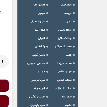
احمد فیلی
احسان پایا
ه
نیوداد
مهریار
دایان
علی احمدیانی
میلاد راستاد
ایوان بند
رستاک حلاج
اشوان
محمد اصفهانی
رضا شیری
راغب
رامین کرمی
محمد علیزاده
محسن محبوبی
مهدی مقدم
مهدیار
شهاب فالجی
علی لهراسبی
عماد طالب زاده
امیر فرجام
سون بند
حسین توکلی
حامیم
سینا پارسیان