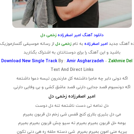
دانلود آهنگ امیر اصغرزاده
زخمی دل
ه آهنگ جدید
امیر اصغرزاده
به نام
زخمی دل
از رسانه موسیقی گلسارموزیک
باشید و این آهنگ را برای دوستانتان به اشتراک بگذارید
Download
New Single Track
By :
Amir Asgharzadeh
–
Zakhmie Del
Text And Direct Links
اگه دونی دلبر چه ماجرا داشتمه کل مارندرون تیسه دعوا داشتمه
اگه دونسبوم قصد جدایی دارنی قصد عاشق کشی و بی وفایی دارنی
امیر اصغرزاده زخمی دل
دل ندامه تی دست ناشتمه تنه دل دوست
می دل بئیری بلاری کنج قفس شی زخم دل قربون بمیرم
بومه خل قربون بمیرم بمیرم ته سیو چش قربون بمیرم بمیرم
ببریه منی امون بمیرم بمیرم شی دسته حلقه ره هی دنی تکون