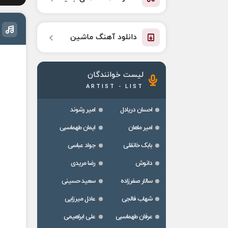
دانلود آهنگ ماشین
لیست خوانندگان
ARTIST - LIST
احسان دریادل
امیر رشوند
امیر ماهان
ایمان طهماسبی
بابک خانقلی
جواد عباسی
دانوش
رضا مریدی
سالار صفرزاده
سعید حسینی
شهاب فالجی
عادل میرزایی
عرفان طهماسبی
علی ابراهیمی