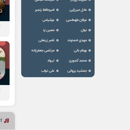
عادل میرزایی
امیرحافظ رنجبر
عرفان طهماسبی
عرشیاس
ا
نوان
معین زد
مهدی احمدوند
ناصر زینعلی
بهنام بانی
مرتضی جعفرزاده
محمد کجوری
نیواد
جمشید پروانی
علی نواب
ا
آخ