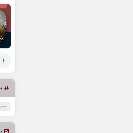
ب
امیر
نظ