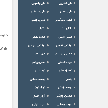
علی قادریان
علی یاسینی
علی سفلی
علی صدیقی
فرهاد جهانگیری
کسری زاهدی
ماکان بند
متیار
شنوند
متین امینی
محمد لطفی
مرتضی اشرفی
مرتضی سرمدی
With
مجتبی دربیدی
مهراد جم
میلاد افضلی
ناصر پورکرم
ناصر زینعلی
نوید زردی
یاسان
یوسف جمالی
یوسف زمانی
فرزاد فرخ
محسن چاوشی
آرون افشار
مهدی یغمایی
میلاد بابایی