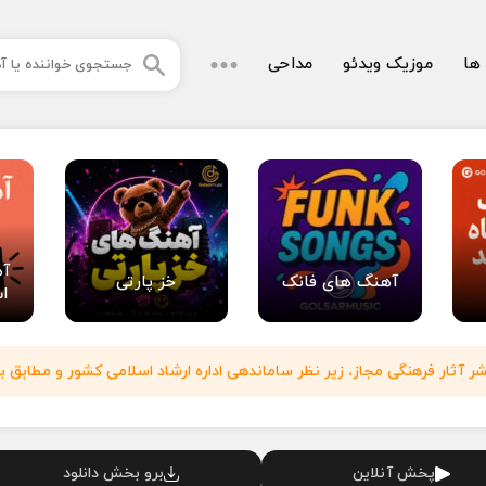
 ها
موزیک ویدئو
مداحی
آه
آهنگ های فانک
خز پارتی
اس
آثار فرهنگی مجاز، زیر نظر ساماندهی اداره ارشاد اسلامی کشور و مطابق با
پخش آنلاین
برو بخش دانلود