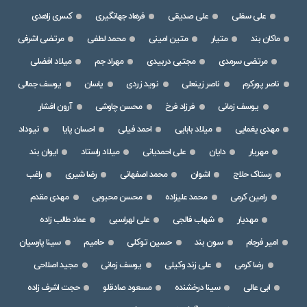
علی سفلی
علی صدیقی
فرهاد جهانگیری
کسری زاهدی
ماکان بند
متیار
متین امینی
محمد لطفی
مرتضی اشرفی
مرتضی سرمدی
مجتبی دربیدی
مهراد جم
میلاد افضلی
ناصر پورکرم
ناصر زینعلی
نوید زردی
یاسان
یوسف جمالی
یوسف زمانی
فرزاد فرخ
محسن چاوشی
آرون افشار
مهدی یغمایی
میلاد بابایی
احمد فیلی
احسان پایا
نیوداد
مهریار
دایان
علی احمدیانی
میلاد راستاد
ایوان بند
رستاک حلاج
اشوان
محمد اصفهانی
رضا شیری
راغب
رامین کرمی
محمد علیزاده
محسن محبوبی
مهدی مقدم
مهدیار
شهاب فالجی
علی لهراسبی
عماد طالب زاده
امیر فرجام
سون بند
حسین توکلی
حامیم
سینا پارسیان
رضا کرمی
علی زند وکیلی
یوسف زمانی
مجید اصلاحی
ابی عالی
سینا درخشنده
مسعود صادقلو
حجت اشرف زاده