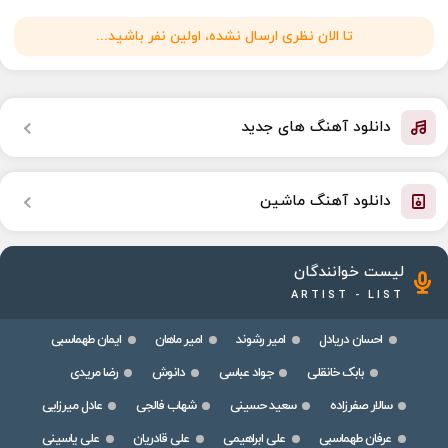
تا الان نظری ارسال نشده، اولین نفر باشید...
دانلود آهنگ های جدید
دانلود آهنگ ماشین
لیست خوانندگان
ARTIST - LIST
احسان دریادل
امیر رشوند
امیر ماهان
ایمان طهماسبی
بابک خانقلی
جواد عباسی
دانوش
رضا مریدی
سالار صفرزاده
سعید حسینی
شهاب فالجی
عادل میرزایی
عرفان طهماسبی
علی ابراهیمی
علی قادریان
علی یاسینی