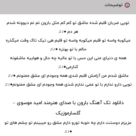
توضیحات
تویی ضربان قلبم شده عاشق تو کم کم مثل بارون نم نم دیوونه شدم
هر دم ●♪♫
میکوبه واسه تو قلبم میکوبه واسه تو قلبم هی تیک تاک وقت میگذره
حالم با تو بهتره ●♪♫
همه ی دنیای منی این حس با تو عالیه چه حال و هواییه عاشقونه
کنارمی●♪♫
عاشق شدم من آرامش قلبم شدی همه وجودم ای عشق ممنونم ●♪♫
تویی دارو ندارم با تو غمی ندارم شدی همه وجودم ای عشق ممنونم●♪♫
دانلود تک آهنگ بارون با صدای هنرمند امید موسوی –
گلسارموزیک
عزیزم دوستت دارم چه خوبه تورو دارم عشق رو میبینم تو چشم های تو
●♪♫