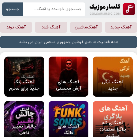
جستجو
آهنگ جدید
آهنگ‌ماشین
آهنگ شاد
آهنگ تولد
همه فعالیت ها طبق قوانین جمهوری اسلامی ایران می باشد
آهنگ ترکی
آهنگ های
آهنگ زنگ
جدید
آرش محسنی
جدید برای محرم
آهنگای که
آهنگ های
چالش تغییر
بلاگرا استفاده
فانک
ناخن
میکنند