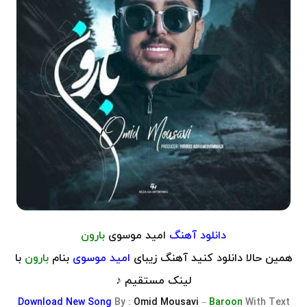
دانلود آهنگ
امید موسوی
بارون
همین حالا دانلود کنید آهنگ زیبای
امید موسوی
بنام
بارون
با
لینک مستقیم ♪
Download
New Song
By :
Omid Mousavi
–
Baroon
With Text