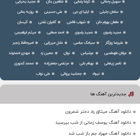
سهیل رحمانی
گرشا رضایی
شاهین بنان
مجید یحیایی
سامان جلیلی
ایلیا ای جی
علی حسینی
روزبه بمانی
ماهان بهرام خان
شهاب فالجی
کامران تفتی
کیسان
مجید رضوی
مجید رضوی
احمد صفایی
میثم ابراهیمی
علیرضا روزگار
سیامک عباسی
عادل میرزایی
امیرحافظ رنجبر
عرفان طهماسبی
عرشیاس
نوان
معین زد
مهدی احمدوند
ناصر زینعلی
بهنام بانی
مرتضی جعفرزاده
محمد کجوری
نیواد
جمشید پروانی
علی نواب
جدیدترین آهنگ ها
دانلود آهنگ میثاق راد دختر شمرون
دانلود آهنگ یوسف زمانی از شب بپرسید
دانلود آهنگ مهراد جم باز شب شد