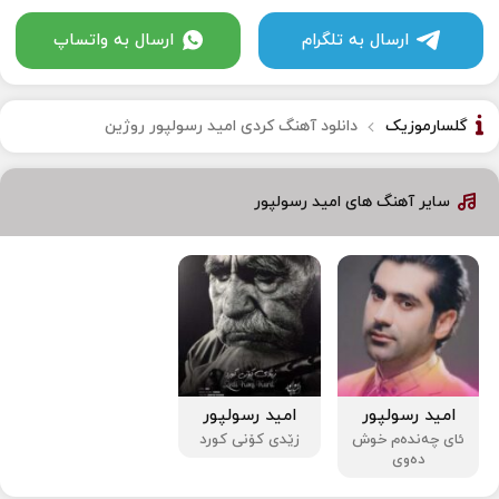
ارسال به تلگرام
ارسال به واتساپ
گلسارموزیک
دانلود آهنگ کردی امید رسولپور روژین
سایر آهنگ های امید رسولپور
امید رسولپور
امید رسولپور
ئای چەندەم خوش
زێدی کۆنی کورد
دەوی