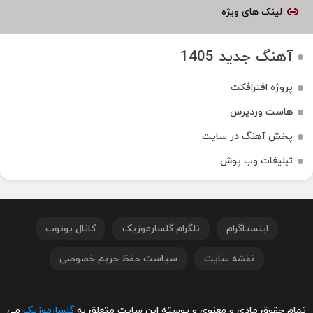
لینک های ویژه
آهنگ جدید 1405
پروژه افترافکت
هاست وردپرس
پخش آهنگ در سایت
تبلیغات وب پوش
اینستاگرام
تلگرام گلسارموزیک
کانال یوتوب
نقشه سایت
سیاست حفظ حریم خصوصی
تمام حقوق مادی و معنوی و پوسته این سایت متعلق به
گلسارموزیک
می