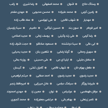
رستاک حلاج
اشوان
محمد اصفهانی
رضا شیری
راغب
رامین کرمی
محمد علیزاده
محسن محبوبی
مهدی مقدم
مهدیار
شهاب فالجی
علی لهراسبی
عماد طالب زاده
امیر فرجام
سون بند
حسین توکلی
حامیم
سینا پارسیان
رضا کرمی
علی زند وکیلی
یوسف زمانی
مجید اصلاحی
ابی عالی
سینا درخشنده
مسعود صادقلو
حجت اشرف زاده
سهیل رحمانی
گرشا رضایی
شاهین بنان
مجید یحیایی
سامان جلیلی
ایلیا ای جی
علی حسینی
روزبه بمانی
ماهان بهرام خان
شهاب فالجی
کامران تفتی
کیسان
مجید رضوی
مجید رضوی
احمد صفایی
میثم ابراهیمی
علیرضا روزگار
سیامک عباسی
عادل میرزایی
امیرحافظ رنجبر
عرفان طهماسبی
عرشیاس
نوان
معین زد
مهدی احمدوند
ناصر زینعلی
بهنام بانی
مرتضی جعفرزاده
محمد کجوری
نیواد
جمشید پروانی
علی نواب