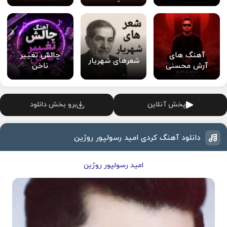
آهنگ های
چالش تغییر
شعرهای شهریار
آرش محسنی
ناخن
پخش آنلاین
برو بخش دانلود
دانلود آهنگ کردی امید رسولپور روژین
امید رسولپور روژین