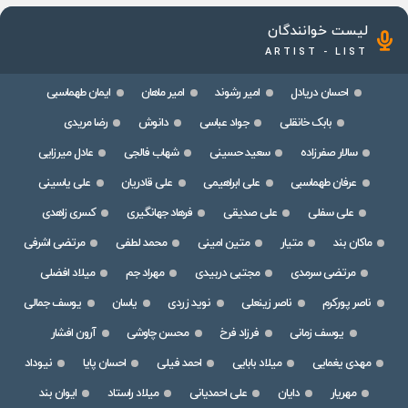
لیست خوانندگان
ARTIST - LIST
احسان دریادل
امیر رشوند
امیر ماهان
ایمان طهماسبی
بابک خانقلی
جواد عباسی
دانوش
رضا مریدی
سالار صفرزاده
سعید حسینی
شهاب فالجی
عادل میرزایی
عرفان طهماسبی
علی ابراهیمی
علی قادریان
علی یاسینی
علی سفلی
علی صدیقی
فرهاد جهانگیری
کسری زاهدی
ماکان بند
متیار
متین امینی
محمد لطفی
مرتضی اشرفی
مرتضی سرمدی
مجتبی دربیدی
مهراد جم
میلاد افضلی
ناصر پورکرم
ناصر زینعلی
نوید زردی
یاسان
یوسف جمالی
یوسف زمانی
فرزاد فرخ
محسن چاوشی
آرون افشار
مهدی یغمایی
میلاد بابایی
احمد فیلی
احسان پایا
نیوداد
مهریار
دایان
علی احمدیانی
میلاد راستاد
ایوان بند