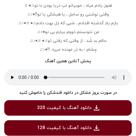
هنوز یادم میاد ، خوبیاتو لبِ دریا بودن با تو♫●♬
وقتی نوِشتی رو ساحِل ، یا هیشکی یا تو!!●♪♫
بازم یادِ گذشته افتادم ، شبی که دِل بهت دادم♫●♬●♪♫
من نتونستم دَووم بیارم بی تو●♪♫
حالم بد شُد ، از وقتی که رَفتی تو♫●♬●♪♫
چِشام ؛ به دَر مونده خیره..!!●♪♫
پخش آنلاین همین آهنگ
در صورت بروز مشکل در دانلود قندشکن را خاموش کنید
دانلود آهنگ با کیفیت 320
دانلود آهنگ با کیفیت 128