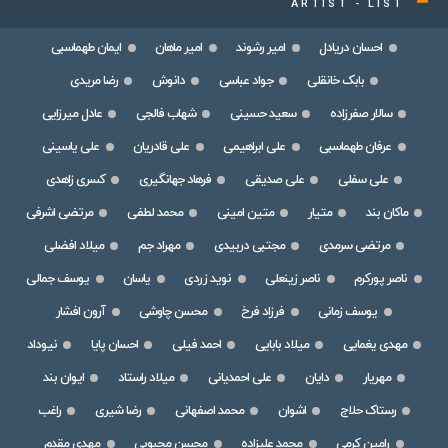
ARTIST - LIST
احسان دریادل
امیر رشوند
امیر ماهان
ایمان طهماسبی
بابک خانقلی
جواد عباسی
دانوش
رضا مریدی
سالار صفرزاده
سعید حسینی
شهاب فالجی
عادل میرزایی
عرفان طهماسبی
علی ابراهیمی
علی قادریان
علی یاسینی
علی سفلی
علی صدیقی
فرهاد جهانگیری
کسری زاهدی
ماکان بند
متیار
متین امینی
محمد لطفی
مرتضی اشرفی
مرتضی سرمدی
مجتبی دربیدی
مهراد جم
میلاد افضلی
ناصر پورکرم
ناصر زینعلی
نوید زردی
یاسان
یوسف جمالی
یوسف زمانی
فرزاد فرخ
محسن چاوشی
آرون افشار
مهدی یغمایی
میلاد بابایی
احمد فیلی
احسان پایا
نیوداد
مهریار
دایان
علی احمدیانی
میلاد راستاد
ایوان بند
رستاک حلاج
اشوان
محمد اصفهانی
رضا شیری
راغب
رامین کرمی
محمد علیزاده
محسن محبوبی
مهدی مقدم