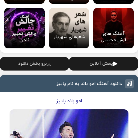
آهنگ های
چالش تغییر
شعرهای شهریار
آرش محسنی
ناخن
پخش آنلاین
برو بخش دانلود
دانلود آهنگ امو باند به نام پاییز
امو باند پاییز