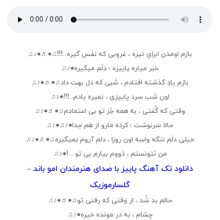
بازم اومدن ابرایِ تیره ، غروبی که نفَس گیره..!!!♫●♬●♪♫
خبَر میاره پاییزه ؛ دلَم میگیره●♪♫
بازم یادِ گذشته افتادم ، شَبی که دل بهت داد♫●♬●♪♫
اون شَب سرد پاییزی ، نِمیره یادم..!!!●♪♫
وقتی که گُفتی ، به همه جُز تو بی اعتمادم♫●♬●♪♫
حالا سَرنوشت ؛ کرده مارو از هَم جدا●♪♫●♪♫
خیلی دلَم تنگه واسه اون روزا ، دلم آروم نِمیگیره♫●♬●♪♫
من نَتونستم ، دَووم بیارم بی تو…!●♪♫
دانلود تک آهنگ پاییز با صدای هنرمندان امو باند –
گلسارموزیک
حالم بد شُد ، از وَقتی که رفتی تو♫●♬●♪♫
چِشام ، به در مونده خیره●♪♫