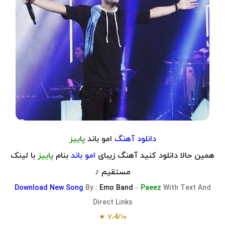
دانلود آهنگ
امو باند
پاییز
همین حالا دانلود کنید آهنگ زیبای
امو باند
بنام
پاییز
با لینک
مستقیم ♪
Download
New Song
By :
Emo Band
–
Paeez
With Text And
Direct Links
۷٫4/۱۰ ★