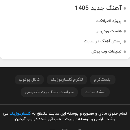
آهنگ جدید 1405
پروژه افترافکت
هاست وردپرس
پخش آهنگ در سایت
تبلیغات وب پوش
اینستاگرام
تلگرام گلسارموزیک
کانال یوتوب
نقشه سایت
سیاست حفظ حریم خصوصی
تمام حقوق مادی و معنوی و پوسته این سایت متعلق به
گلسارموزیک
می
باشد. طراحی و توسعه : وبیت - میزبانی شده در وب آیدین