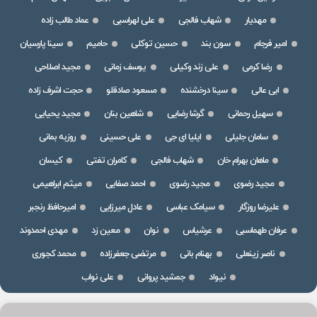
مهدیار
شهاب فالجی
علی لهراسبی
عماد طالب زاده
امیر فرجام
سون بند
حسین توکلی
حامیم
سینا پارسیان
رضا کرمی
علی زند وکیلی
یوسف زمانی
مجید اصلاحی
ابی عالی
سینا درخشنده
مسعود صادقلو
حجت اشرف زاده
سهیل رحمانی
گرشا رضایی
شاهین بنان
مجید یحیایی
سامان جلیلی
ایلیا ای جی
علی حسینی
روزبه بمانی
ماهان بهرام خان
شهاب فالجی
کامران تفتی
کیسان
مجید رضوی
مجید رضوی
احمد صفایی
میثم ابراهیمی
علیرضا روزگار
سیامک عباسی
عادل میرزایی
امیرحافظ رنجبر
عرفان طهماسبی
عرشیاس
نوان
معین زد
مهدی احمدوند
ناصر زینعلی
بهنام بانی
مرتضی جعفرزاده
محمد کجوری
نیواد
جمشید پروانی
علی نواب