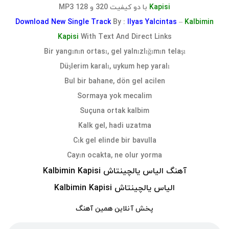
Kapisi
با دو کیفیت 320 و 128 MP3
Download
New Single Track
By :
Ilyas Yalcintas
–
Kalbimin
Kapisi
With Text And Direct Links
Bir yangının ortası, gel yalnızlığımın telaşı
Düşlerim karalı, uykum hep yaralı
Bul bir bahane, dön gel acilen
Sormaya yok mecalim
Suçuna ortak kalbim
Kalk gel, hadi uzatma
Cık gel elinde bir bavulla
Cayın ocakta, ne olur yorma
آهنگ الیاس یالچینتاش Kalbimin Kapisi
الیاس یالچینتاش Kalbimin Kapisi
پخش آنلاین همین آهنگ