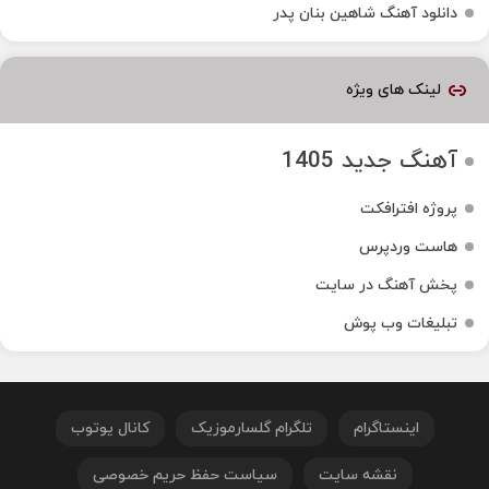
دانلود آهنگ شاهین بنان پدر
لینک های ویژه
آهنگ جدید 1405
پروژه افترافکت
هاست وردپرس
پخش آهنگ در سایت
تبلیغات وب پوش
اینستاگرام
تلگرام گلسارموزیک
کانال یوتوب
نقشه سایت
سیاست حفظ حریم خصوصی