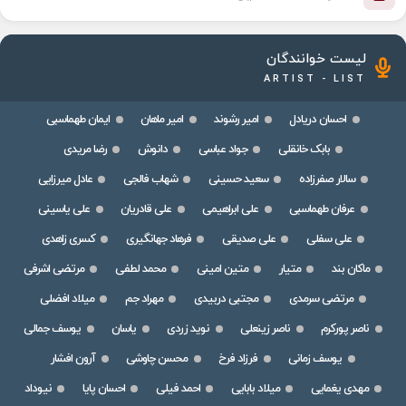
لیست خوانندگان
ARTIST - LIST
احسان دریادل
امیر رشوند
امیر ماهان
ایمان طهماسبی
بابک خانقلی
جواد عباسی
دانوش
رضا مریدی
سالار صفرزاده
سعید حسینی
شهاب فالجی
عادل میرزایی
عرفان طهماسبی
علی ابراهیمی
علی قادریان
علی یاسینی
علی سفلی
علی صدیقی
فرهاد جهانگیری
کسری زاهدی
ماکان بند
متیار
متین امینی
محمد لطفی
مرتضی اشرفی
مرتضی سرمدی
مجتبی دربیدی
مهراد جم
میلاد افضلی
ناصر پورکرم
ناصر زینعلی
نوید زردی
یاسان
یوسف جمالی
یوسف زمانی
فرزاد فرخ
محسن چاوشی
آرون افشار
مهدی یغمایی
میلاد بابایی
احمد فیلی
احسان پایا
نیوداد