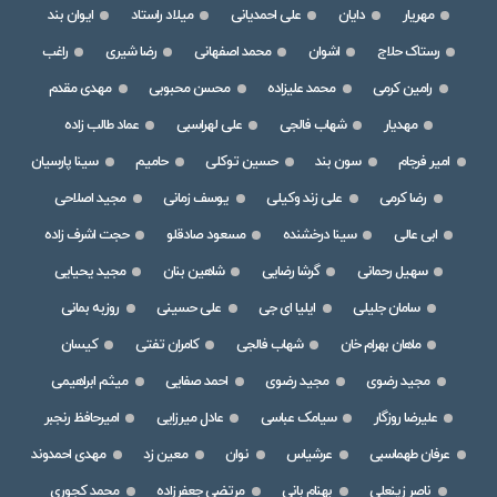
مهریار
دایان
علی احمدیانی
میلاد راستاد
ایوان بند
رستاک حلاج
اشوان
محمد اصفهانی
رضا شیری
راغب
رامین کرمی
محمد علیزاده
محسن محبوبی
مهدی مقدم
مهدیار
شهاب فالجی
علی لهراسبی
عماد طالب زاده
امیر فرجام
سون بند
حسین توکلی
حامیم
سینا پارسیان
رضا کرمی
علی زند وکیلی
یوسف زمانی
مجید اصلاحی
ابی عالی
سینا درخشنده
مسعود صادقلو
حجت اشرف زاده
سهیل رحمانی
گرشا رضایی
شاهین بنان
مجید یحیایی
سامان جلیلی
ایلیا ای جی
علی حسینی
روزبه بمانی
ماهان بهرام خان
شهاب فالجی
کامران تفتی
کیسان
مجید رضوی
مجید رضوی
احمد صفایی
میثم ابراهیمی
علیرضا روزگار
سیامک عباسی
عادل میرزایی
امیرحافظ رنجبر
عرفان طهماسبی
عرشیاس
نوان
معین زد
مهدی احمدوند
ناصر زینعلی
بهنام بانی
مرتضی جعفرزاده
محمد کجوری