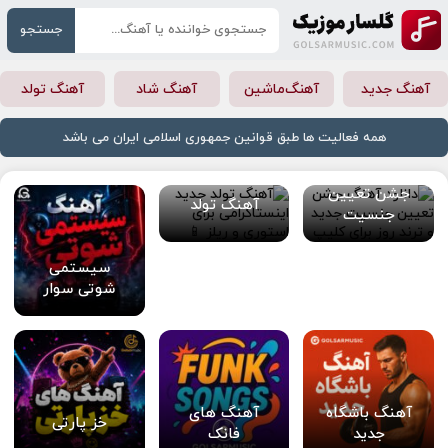
جستجو
آهنگ جدید
آهنگ‌ماشین
آهنگ شاد
آهنگ تولد
همه فعالیت ها طبق قوانین جمهوری اسلامی ایران می باشد
جشن تعیین
آهنگ تولد
جنسیت
سیستمی
شوتی سوار
آهنگ باشگاه
آهنگ های
خز پارتی
جدید
فانک