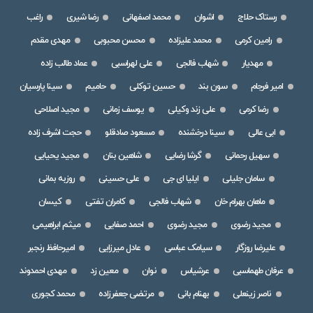
رستاک حلاج
اشوان
محمد اصفهانی
رضا شیری
راغب
رامین کرمی
محمد علیزاده
محسن محبوبی
مهدی مقدم
مهدیار
شهاب فالجی
علی لهراسبی
عماد طالب زاده
امیر فرجام
سون بند
حسین توکلی
حامیم
سینا پارسیان
رضا کرمی
علی زند وکیلی
یوسف زمانی
مجید اصلاحی
ابی عالی
سینا درخشنده
مسعود صادقلو
حجت اشرف زاده
سهیل رحمانی
گرشا رضایی
شاهین بنان
مجید یحیایی
سامان جلیلی
ایلیا ای جی
علی حسینی
روزبه بمانی
ماهان بهرام خان
شهاب فالجی
کامران تفتی
کیسان
مجید رضوی
مجید رضوی
احمد صفایی
میثم ابراهیمی
علیرضا روزگار
سیامک عباسی
عادل میرزایی
امیرحافظ رنجبر
عرفان طهماسبی
عرشیاس
نوان
معین زد
مهدی احمدوند
ناصر زینعلی
بهنام بانی
مرتضی جعفرزاده
محمد کجوری