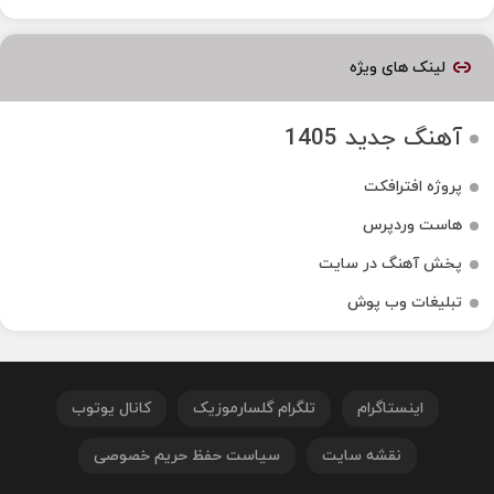
لینک های ویژه
آهنگ جدید 1405
پروژه افترافکت
هاست وردپرس
پخش آهنگ در سایت
تبلیغات وب پوش
اینستاگرام
تلگرام گلسارموزیک
کانال یوتوب
نقشه سایت
سیاست حفظ حریم خصوصی