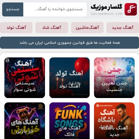
جستجو
آهنگ جدید
آهنگ‌ماشین
آهنگ شاد
آهنگ تولد
همه فعالیت ها طبق قوانین جمهوری اسلامی ایران می باشد
جشن تعیین
سیستمی
آهنگ تولد
جنسیت
شوتی سوار
آهنگ باشگاه
آهنگ های
خز پارتی
جدید
فانک