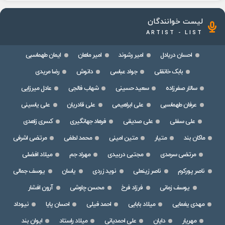
لیست خوانندگان
ARTIST - LIST
احسان دریادل
امیر رشوند
امیر ماهان
ایمان طهماسبی
بابک خانقلی
جواد عباسی
دانوش
رضا مریدی
سالار صفرزاده
سعید حسینی
شهاب فالجی
عادل میرزایی
عرفان طهماسبی
علی ابراهیمی
علی قادریان
علی یاسینی
علی سفلی
علی صدیقی
فرهاد جهانگیری
کسری زاهدی
ماکان بند
متیار
متین امینی
محمد لطفی
مرتضی اشرفی
مرتضی سرمدی
مجتبی دربیدی
مهراد جم
میلاد افضلی
ناصر پورکرم
ناصر زینعلی
نوید زردی
یاسان
یوسف جمالی
یوسف زمانی
فرزاد فرخ
محسن چاوشی
آرون افشار
مهدی یغمایی
میلاد بابایی
احمد فیلی
احسان پایا
نیوداد
مهریار
دایان
علی احمدیانی
میلاد راستاد
ایوان بند