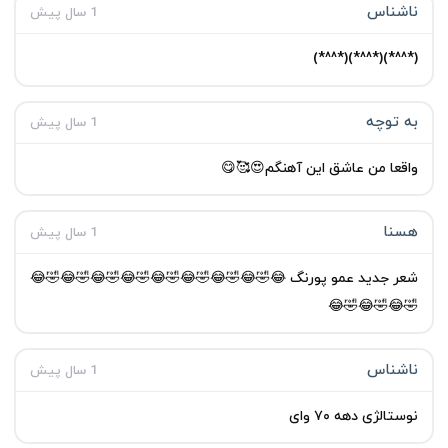
ناشناس
1 سال پیش
(*^^*)(*^^*)(*^^*)
به توچه
1 سال پیش
واقعا من عاشق این آهنگم😍🥰😋
هسنا
1 سال پیش
شعر جدید عمو پورنگ 😂🤣😂🤣😂🤣😂🤣😂🤣😂🤣😂🤣😂🤣😂
🤣😂🤣😂🤣😂
ناشناس
1 سال پیش
نوستالژی دهه ۷۰ وای