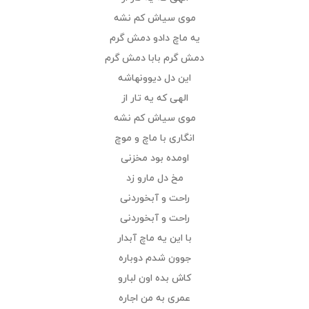
موی سیاش کم نشه
یه ماچ دادو دمش گرم
دمش گرم بابا دمش گرم
این دل دیوونه‎اشه
الهی که یه تار از
موی سیاش کم نشه
انگاری با ماچ و موچ
اومده بود مخ‎زنی
مخ دل مارو زد
راحت و آب‎خوردنی
راحت و آب‎خوردنی
با این یه ماچ آبدار
جوون شدم دوباره
کاش بده اون لبارو
عمری به من اجاره