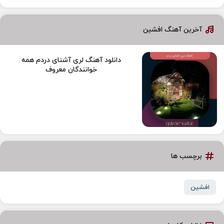
آخرین آهنگ افشین
دانلود آهنگ لری آشنای دردم همه
خوانندگان معروف
برچسب ها
افشین