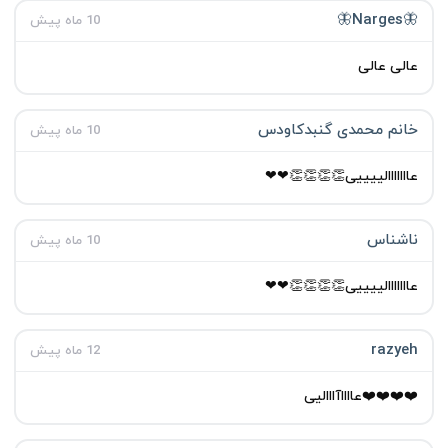
🦋Narges🦋
10 ماه پیش
عالی عالی
خانم محمدی گنبدکاودس
10 ماه پیش
عااااااالییییی👏👏👏👏❤❤
ناشناس
10 ماه پیش
عااااااالییییی👏👏👏👏❤❤
razyeh
12 ماه پیش
❤️❤️❤️❤️عااااآااالیی