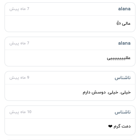
alana
7 ماه پیش
عالی 👍
alana
7 ماه پیش
عللیییییییی
ناشناس
9 ماه پیش
خیلی. خیلی. دوسش دارم
ناشناس
10 ماه پیش
دمت گرم ⁦❤️⁩