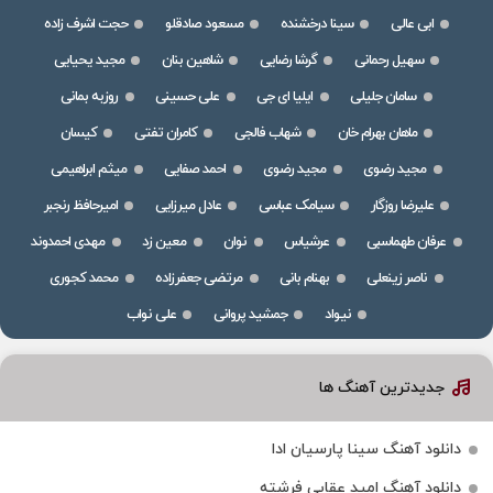
ابی عالی
سینا درخشنده
مسعود صادقلو
حجت اشرف زاده
سهیل رحمانی
گرشا رضایی
شاهین بنان
مجید یحیایی
سامان جلیلی
ایلیا ای جی
علی حسینی
روزبه بمانی
ماهان بهرام خان
شهاب فالجی
کامران تفتی
کیسان
مجید رضوی
مجید رضوی
احمد صفایی
میثم ابراهیمی
علیرضا روزگار
سیامک عباسی
عادل میرزایی
امیرحافظ رنجبر
عرفان طهماسبی
عرشیاس
نوان
معین زد
مهدی احمدوند
ناصر زینعلی
بهنام بانی
مرتضی جعفرزاده
محمد کجوری
نیواد
جمشید پروانی
علی نواب
جدیدترین آهنگ ها
دانلود آهنگ سینا پارسیان ادا
دانلود آهنگ امید عقابی فرشته