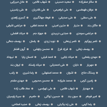
سالار صفرزاده
سعید حسینی
شهاب فالجی
عادل میرزایی
عرفان طهماسبی
علی ابراهیمی
علی قادریان
علی یاسینی
علی سفلی
علی صدیقی
فرهاد جهانگیری
کسری زاهدی
ماکان بند
متیار
متین امینی
محمد لطفی
مرتضی اشرفی
مرتضی سرمدی
مجتبی دربیدی
مهراد جم
میلاد افضلی
ناصر پورکرم
ناصر زینعلی
نوید زردی
یاسان
یوسف جمالی
یوسف زمانی
فرزاد فرخ
محسن چاوشی
آرون افشار
مهدی یغمایی
میلاد بابایی
احمد فیلی
احسان پایا
نیوداد
مهریار
دایان
علی احمدیانی
میلاد راستاد
ایوان بند
رستاک حلاج
اشوان
محمد اصفهانی
رضا شیری
راغب
رامین کرمی
محمد علیزاده
محسن محبوبی
مهدی مقدم
مهدیار
شهاب فالجی
علی لهراسبی
عماد طالب زاده
امیر فرجام
سون بند
حسین توکلی
حامیم
سینا پارسیان
رضا کرمی
علی زند وکیلی
یوسف زمانی
مجید اصلاحی