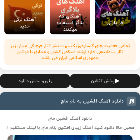
آهنگای که
آهنگ ترکی
خز پارتی
بلاگرا استفاده
جدید
میکنند
تمامی فعالیت های گلسارموزیک جهت نشر آثار فرهنگی مجاز، زیر
نظر ساماندهی اداره ارشاد اسلامی کشور و مطابق با قوانین
جمهوری اسلامی ایران می باشد
پخش آنلاین
برو بخش دانلود
دانلود آهنگ افشین به نام ماچ
دانلود آهنگ افشین ماچ
همین حالا دانلود کنید آهنگ زیبای افشین بنام ماچ با لینک مستقیم ♪